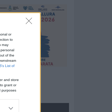
sonal or
ection to
ou may
 personal
out of the
 downstream
B’s List of
er and store
to grant or
ed purposes
ROLOGIE