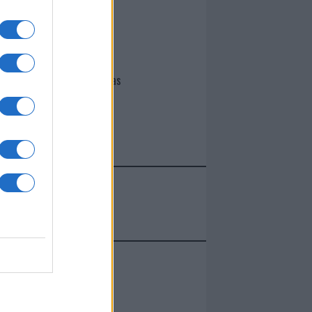
I nostri cari
Giovannimaria Cabras