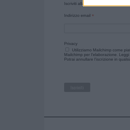
Iscriviti alla newsletter di Gallura O
*
Indirizzo email
Privacy
Utilizziamo Mailchimp come piatt
Mailchimp per l'elaborazione.
Leggi 
Potrai annullare l'iscrizione in qual