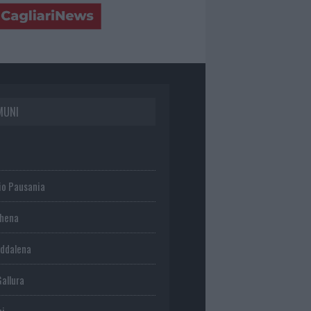
MUNI
io Pausania
chena
ddalena
Gallura