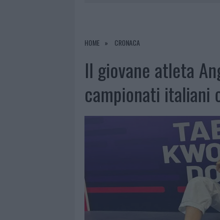
7 AGOSTO 2026
|
PORTO ROTONDO OSPITA LA GRAN
7 AGOSTO 2026
|
RAID NELLE CAMPAGNE DI BERCHI
7 AGOSTO 2026
|
MONTE PINO, VIA I CANCELLI DE
HOME
CRONACA
7 AGOSTO 2026
|
NUOVI STALLI RESIDENTI A PALA
Il giovane atleta An
campionati italiani