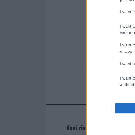
o
p
k
p
I want 
I want t
web or d
I want t
or app.
I want t
I want t
authenti
Vuoi rimanere sempre agg