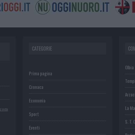
CATEGORIE
CO
Olbia
Prima pagina
Temp
Cronaca
Arza
Economia
La Ma
.com
Sport
S. T. 
Eventi