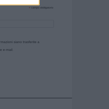
cate sul sito web!
*
campo obbligatorio
rmazioni siano trasferite a
e e-mail.