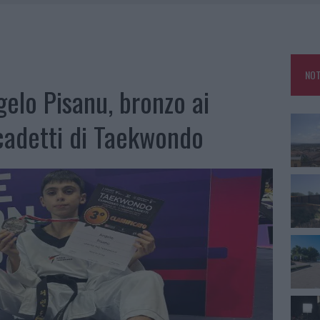
DE SFIDA DELLA VELA NELL’ESTATE 2026
DDA, RISCHIO PER LA RETE ELETTRICA
L CANTIERE: LA GALLURA RITROVA LA STRADA
NOT
U, IL COMUNE COMPLETA L’ITER
gelo Pisanu, bronzo ai
 cadetti di Taekwondo