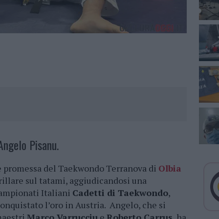
 Angelo Pisanu.
ane promessa del Taekwondo Terranova di
Olbia
illare sul tatami, aggiudicandosi una
ampionati Italiani
Cadetti di Taekwondo
,
nquistato l’oro in Austria. Angelo, che si
maestri
Marco Varrucciu
e
Roberto Carrus
, ha