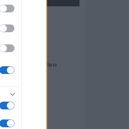
Mario Malu
Paolo Pinna
Martina Agostina Diturco
I nostri cari
I nostri cari