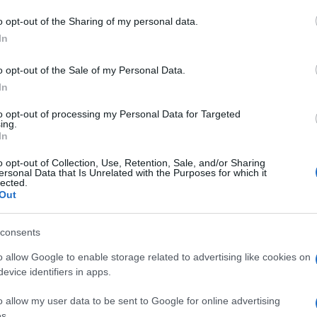
 mese
cliccando
qui
o opt-out of the Sharing of my personal data.
In
o opt-out of the Sale of my Personal Data.
do nella sezione
Login
dal menù del sito o
In
to opt-out of processing my Personal Data for Targeted
ing.
In
o opt-out of Collection, Use, Retention, Sale, and/or Sharing
ersonal Data that Is Unrelated with the Purposes for which it
lected.
Out
consents
dente
Prossimo articolo
o allow Google to enable storage related to advertising like cookies on
evice identifiers in apps.
o allow my user data to be sent to Google for online advertising
s.