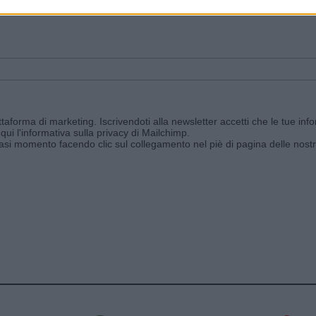
ggi e ricevi le nostre email periodiche contenenti le ultime notizie pubbli
aforma di marketing. Iscrivendoti alla newsletter accetti che le tue info
qui l'informativa sulla privacy di Mailchimp
.
siasi momento facendo clic sul collegamento nel piè di pagina delle nostr