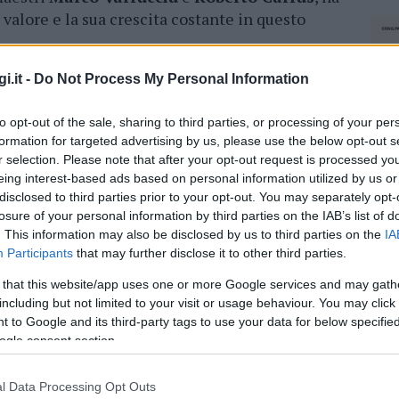
 valore e la sua crescita costante in questo
stato facile. La competizione vedeva al via
i.it -
Do Not Process My Personal Information
llo nazionale, ma Pisanu ha saputo affrontare
to opt-out of the sale, sharing to third parties, or processing of your per
azione, fermandosi solo in semifinale. Il
formation for targeted advertising by us, please use the below opt-out s
ge a una serie di successi che
Angelo ha
r selection. Please note that after your opt-out request is processed y
ancora giovane carriera.
eing interest-based ads based on personal information utilized by us or
disclosed to third parties prior to your opt-out. You may separately opt-
imi impegni,
Angelo Pisanu
e il Taekwondo
losure of your personal information by third parties on the IAB’s list of
ino, pronti ad affrontare nuove sfide. La
. This information may also be disclosed by us to third parties on the
IA
on è che un altro passo verso un futuro
Participants
that may further disclose it to other third parties.
terminazione e il
talento di Angelo
possano
 that this website/app uses one or more Google services and may gath
including but not limited to your visit or usage behaviour. You may click 
 to Google and its third-party tags to use your data for below specifi
ogle consent section.
azionali?
l Data Processing Opt Outs
NEC