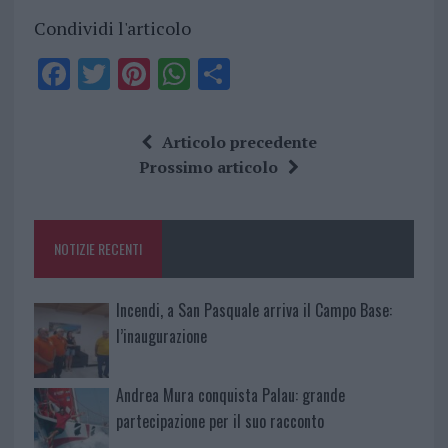
Condividi l'articolo
F
T
Pi
W
S
a
w
n
h
h
ce
it
te
at
a
Articolo precedente
b
te
re
s
re
Prossimo articolo
o
r
st
A
o
p
NOTIZIE RECENTI
k
p
Incendi, a San Pasquale arriva il Campo Base:
l’inaugurazione
Andrea Mura conquista Palau: grande
partecipazione per il suo racconto