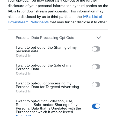
your opt-out. You may separately opt-out of the further
disclosure of your personal information by third parties on the
IAB’s list of downstream participants. This information may
also be disclosed by us to third parties on the
IAB’s List of
Downstream Participants
that may further disclose it to other
third parties.
Please note that this website/app uses one or more Google
Personal Data Processing Opt Outs
services and may gather and store information including but
not limited to your visit or usage behaviour. You may click to
I want to opt-out of the Sharing of my
personal data.
NECROLOGIE
grant or deny consent to Google and its third-party tags to
Opted In
use your data for below specified purposes in below Google
consent section.
I want to opt-out of the Sale of my
Mario Malu
Personal Data.
Opted In
I want to opt-out of processing my
Personal Data for Targeted Advertising.
Paolo Pinna
Opted In
I want to opt-out of Collection, Use,
Retention, Sale, and/or Sharing of my
Personal Data that Is Unrelated with the
Martina Agostina Diturco
Purposes for which it was collected.