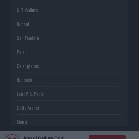
S. T. Gallura
Budoni
San Teodoro
Palau
Calangianus
Buddusò
Loiri P. S. Paolo
Golfo Aranci
Monti
Telti
App di Gallura Oggi