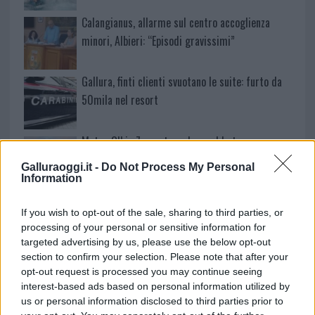
Calangianus, allarme sul centro accoglienza
minori, Albieri: “Episodi gravissimi”
Gallura, finti clienti svuotano le suite: furto da
50mila nel resort
Meteo Olbia 7 agosto, sole e caldo tornano
protagonisti
Galluraoggi.it -
Do Not Process My Personal
Information
Test tunnel Olbia: rampe chiuse ancora fino a
If you wish to opt-out of the sale, sharing to third parties, or
fine agosto
processing of your personal or sensitive information for
targeted advertising by us, please use the below opt-out
section to confirm your selection. Please note that after your
Aggius conquista la classifica delle mete più
opt-out request is processed you may continue seeing
amate dell’estate 2026
interest-based ads based on personal information utilized by
us or personal information disclosed to third parties prior to