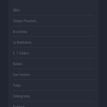
Olbia
Tempio Pausania
Arzachena
La Maddalena
S. T. Gallura
Budoni
San Teodoro
Palau
Calangianus
Buddusò