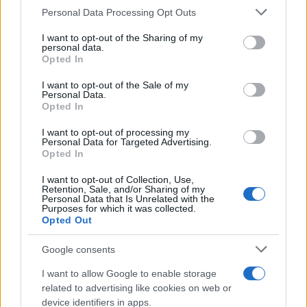
Please note that this website/app uses one or more Google
“Sul filo del discorso”: sold out ad Olbia per il
Personal Data Processing Opt Outs
services and may gather and store information including but
reading su Atzeni
not limited to your visit or usage behaviour. You may click to
I want to opt-out of the Sharing of my
personal data.
grant or deny consent to Google and its third-party tags to
Opted In
use your data for below specified purposes in below Google
La Maddalena, festa per i 30 anni del Diving
consent section.
I want to opt-out of the Sale of my
center di Tegge
Personal Data.
Opted In
Esce di strada con l’auto ad Arzachena: ferito il
I want to opt-out of processing my
Personal Data for Targeted Advertising.
conducente
Opted In
I want to opt-out of Collection, Use,
Turiste si perdono a Tavolara: salvate dai vigili
Retention, Sale, and/or Sharing of my
Personal Data that Is Unrelated with the
del fuoco
Purposes for which it was collected.
Opted Out
Meteo Olbia 6 agosto, migliora il tempo in
Google consents
Gallura
I want to allow Google to enable storage
related to advertising like cookies on web or
Incidente Olbia, poliziotto in vacanza salva 6
device identifiers in apps.