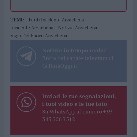
TEMI:
Feriti Incidente Arzachena
Incidente Arzachena
Notizie Arzachena
Vigili Del Fuoco Arzachena
Notizie in tempo reale?
Entra nel canale telegram di
GalluraOggi.it
Inviaci le tue segnalazioni,
i tuoi video e le tue foto
Su WhatsApp al numero +39
345 356 7512