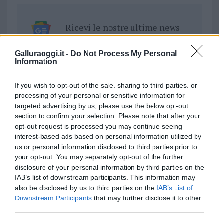
Ricevi le nostre ultime news
da
Google News
Galluraoggi.it -
Do Not Process My Personal
Information
If you wish to opt-out of the sale, sharing to third parties, or
Condividi l'articolo
processing of your personal or sensitive information for
targeted advertising by us, please use the below opt-out
F
T
Pi
W
S
section to confirm your selection. Please note that after your
a
w
n
h
h
opt-out request is processed you may continue seeing
interest-based ads based on personal information utilized by
ce
it
te
at
a
Articolo precedente
us or personal information disclosed to third parties prior to
b
te
re
s
re
your opt-out. You may separately opt-out of the further
Prossimo articolo
disclosure of your personal information by third parties on the
o
r
st
A
IAB’s list of downstream participants. This information may
o
p
also be disclosed by us to third parties on the
IAB’s List of
NOTIZIE RECENTI
Downstream Participants
that may further disclose it to other
k
p
third parties.