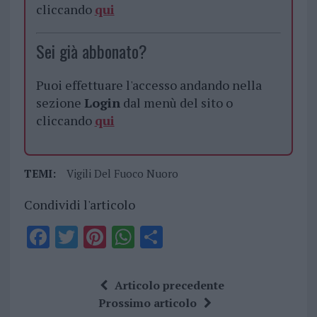
cliccando
qui
Sei già abbonato?
Puoi effettuare l'accesso andando nella
sezione
Login
dal menù del sito o
cliccando
qui
TEMI:
Vigili Del Fuoco Nuoro
Condividi l'articolo
F
T
Pi
W
S
a
w
n
h
h
ce
it
te
at
a
Articolo precedente
b
te
re
s
re
Prossimo articolo