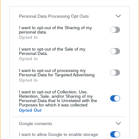
third parties.
NECROLOGIE
Please note that this website/app uses one or more Google
Personal Data Processing Opt Outs
services and may gather and store information including but
Mario Malu
not limited to your visit or usage behaviour. You may click to
I want to opt-out of the Sharing of my
personal data.
grant or deny consent to Google and its third-party tags to
Opted In
use your data for below specified purposes in below Google
consent section.
I want to opt-out of the Sale of my
Paolo Pinna
Personal Data.
Opted In
I want to opt-out of processing my
Personal Data for Targeted Advertising.
Martina Agostina Diturco
Opted In
I want to opt-out of Collection, Use,
Retention, Sale, and/or Sharing of my
Personal Data that Is Unrelated with the
I nostri cari
Purposes for which it was collected.
Opted Out
Google consents
I nostri cari
I want to allow Google to enable storage