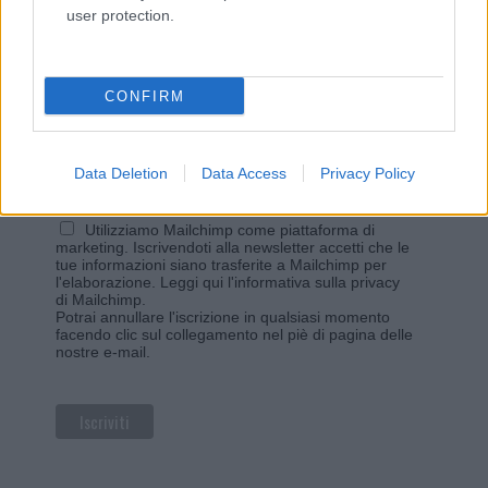
Vuoi rimanere sempre aggiornato?
user protection.
Iscriviti alla newsletter di Gallura Oggi e ricevi le nostre
email periodiche contenenti le ultime notizie pubblicate
sul sito web!
CONFIRM
*
campo obbligatorio
*
Indirizzo email
Data Deletion
Data Access
Privacy Policy
Privacy
Utilizziamo Mailchimp come piattaforma di
marketing. Iscrivendoti alla newsletter accetti che le
tue informazioni siano trasferite a Mailchimp per
l'elaborazione.
Leggi qui l'informativa sulla privacy
di Mailchimp
.
Potrai annullare l'iscrizione in qualsiasi momento
facendo clic sul collegamento nel piè di pagina delle
nostre e-mail.