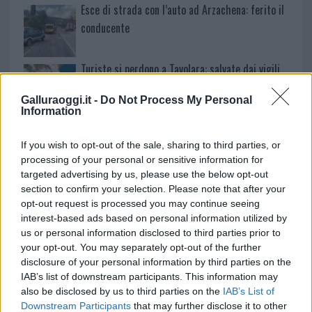
Esce di strada con l’auto ad Arzachena: ferito il
conducente
Turiste si perdono a Tavolara: salvate dai vigili
del fuoco
Galluraoggi.it -
Do Not Process My Personal
Information
Meteo Olbia 6 agosto, migliora il tempo in
Gallura
If you wish to opt-out of the sale, sharing to third parties, or
processing of your personal or sensitive information for
targeted advertising by us, please use the below opt-out
section to confirm your selection. Please note that after your
opt-out request is processed you may continue seeing
interest-based ads based on personal information utilized by
us or personal information disclosed to third parties prior to
your opt-out. You may separately opt-out of the further
disclosure of your personal information by third parties on the
IAB’s list of downstream participants. This information may
also be disclosed by us to third parties on the
IAB’s List of
Downstream Participants
that may further disclose it to other