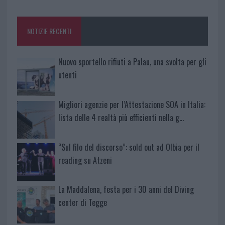
o
r
st
A
o
p
NOTIZIE RECENTI
k
p
Nuovo sportello rifiuti a Palau, una svolta per gli
utenti
Migliori agenzie per l’Attestazione SOA in Italia:
lista delle 4 realtà più efficienti nella g…
“Sul filo del discorso”: sold out ad Olbia per il
reading su Atzeni
La Maddalena, festa per i 30 anni del Diving
center di Tegge