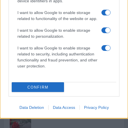
NECROLOGIE
device identifiers in apps.
I want to allow Google to enable storage
Mario Malu
related to functionality of the website or app.
I want to allow Google to enable storage
related to personalization.
Paolo Pinna
I want to allow Google to enable storage
related to security, including authentication
functionality and fraud prevention, and other
Martina Agostina Diturco
user protection.
CONFIRM
I nostri cari
Data Deletion
Data Access
Privacy Policy
I nostri cari