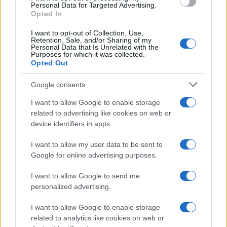
Personal Data for Targeted Advertising.
provvisorio a La Maddalena
Opted In
I want to opt-out of Collection, Use,
Retention, Sale, and/or Sharing of my
Allarme truffe a Berchidda, falsi incaricati
Personal Data that Is Unrelated with the
bussano alle porte
Purposes for which it was collected.
Opted Out
Notre-Dame de Paris conquista Olbia, la prima
Google consents
al Molo Brin è un successo
I want to allow Google to enable storage
related to advertising like cookies on web or
device identifiers in apps.
I want to allow my user data to be sent to
Google for online advertising purposes.
I want to allow Google to send me
personalized advertising.
I want to allow Google to enable storage
related to analytics like cookies on web or