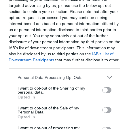
o
r
st
A
targeted advertising by us, please use the below opt-out
o
p
section to confirm your selection. Please note that after your
NOTIZIE RECENTI
k
p
opt-out request is processed you may continue seeing
interest-based ads based on personal information utilized by
us or personal information disclosed to third parties prior to
Gallura, finti clienti svuotano le suite: furto da
your opt-out. You may separately opt-out of the further
50mila nel resort
disclosure of your personal information by third parties on the
IAB’s list of downstream participants. This information may
also be disclosed by us to third parties on the
IAB’s List of
Meteo Olbia 7 agosto, sole e caldo tornano
Downstream Participants
that may further disclose it to other
protagonisti
third parties.
Please note that this website/app uses one or more Google
Personal Data Processing Opt Outs
Test tunnel Olbia: rampe chiuse ancora fino a
services and may gather and store information including but
fine agosto
not limited to your visit or usage behaviour. You may click to
I want to opt-out of the Sharing of my
personal data.
grant or deny consent to Google and its third-party tags to
Opted In
use your data for below specified purposes in below Google
Aggius conquista la classifica delle mete più
consent section.
I want to opt-out of the Sale of my
amate dell’estate 2026
Personal Data.
Opted In
Nuovi posti auto in via La Marmora, parcheggio
I want to opt-out of processing my