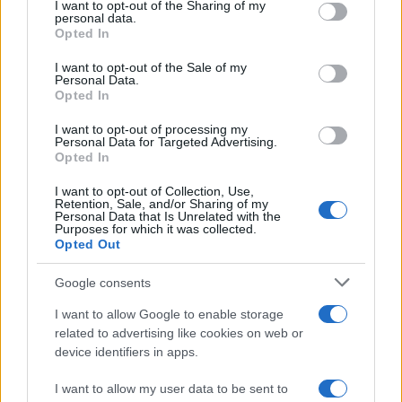
TEMI:
Notizie Gallura
Notizie Olbia
not limited to your visit or usage behaviour. You may click to
I want to opt-out of the Sharing of my
personal data.
Notizie Sardegna
Palestre Scuole
Scuole Gallura
grant or deny consent to Google and its third-party tags to
Opted In
use your data for below specified purposes in below Google
Scuole Gallura Palestre
Studio Openpolis
consent section.
I want to opt-out of the Sale of my
Personal Data.
Inviaci le tue segnalazioni,
Opted In
i tuoi video e le tue foto
I want to opt-out of processing my
Su WhatsApp al numero +39
Personal Data for Targeted Advertising.
345 356 7512
Opted In
I want to opt-out of Collection, Use,
Retention, Sale, and/or Sharing of my
Personal Data that Is Unrelated with the
Purposes for which it was collected.
Notizie in tempo reale?
Opted Out
Entra nel canale telegram di
Google consents
GalluraOggi.it
I want to allow Google to enable storage
related to advertising like cookies on web or
device identifiers in apps.
I want to allow my user data to be sent to
Ricevi le nostre ultime news