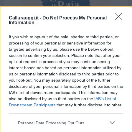
Galluraoggi.it -
Do Not Process My Personal
Information
If you wish to opt-out of the sale, sharing to third parties, or
Vuoi rimuovere le pubblicità nazionali?
processing of your personal or sensitive information for
targeted advertising by us, please use the below opt-out
Puoi abbonarti a
soli € 1,10 al mese
section to confirm your selection. Please note that after your
opt-out request is processed you may continue seeing
cliccando
qui
interest-based ads based on personal information utilized by
us or personal information disclosed to third parties prior to
Sei già abbonato?
your opt-out. You may separately opt-out of the further
disclosure of your personal information by third parties on the
IAB’s list of downstream participants. This information may
Puoi effettuare l'accesso andando nella
also be disclosed by us to third parties on the
IAB’s List of
sezione
Login
dal menù del sito o
Downstream Participants
that may further disclose it to other
cliccando
qui
third parties.
Please note that this website/app uses one or more Google
Personal Data Processing Opt Outs
services and may gather and store information including but