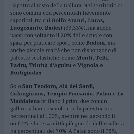
rispetto al resto della Gallura. Nel territorio ci
sono comuni con percentuali lievemente
superiori, tra cui
Golfo Aranci, Luras,
Luogosanto, Badesi
(33,33%), ma anche
paesi con soltanto il 20% delle scuole con
spazi per praticare sport, come
Budoni
, ma
anche piccole realtà che non dispongono di
palestre scolastiche, come
Monti, Telti,
Padru, Trinità d’Agultu
e
Vignola e
Bortigiadas
.
Solo
San Teodoro, Alà dei Sardi,
Calangianus, Tempio Pausania, Palau
e
La
Maddalena
brillano. I primi due comuni
galluresi hanno scuole con la palestra con
percentuali al 100%, mentre nel secondo il
66,67% e la terza città più grande della Gallura
ha percentuali del 70%. A Palau sono il 75%,