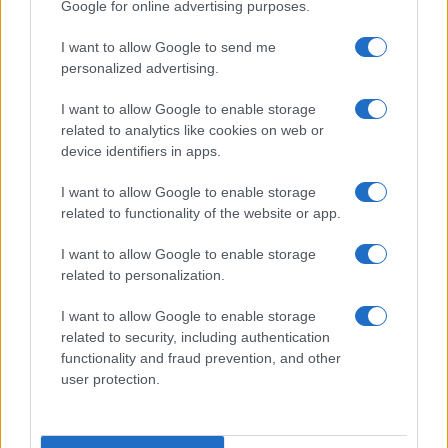
Google for online advertising purposes.
da
Google News
I want to allow Google to send me
personalized advertising.
I want to allow Google to enable storage
Condividi l'articolo
related to analytics like cookies on web or
device identifiers in apps.
F
T
Pi
W
S
a
w
n
h
h
I want to allow Google to enable storage
related to functionality of the website or app.
ce
it
te
at
a
Articolo precedente
b
te
re
s
re
I want to allow Google to enable storage
Prossimo articolo
related to personalization.
o
r
st
A
o
p
I want to allow Google to enable storage
related to security, including authentication
NOTIZIE RECENTI
k
p
functionality and fraud prevention, and other
user protection.
Incendio nella notte a Olbia, a fuoco due furgoni