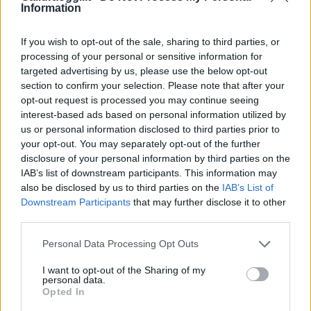
Information
F
T
Pi
W
S
a
w
n
h
h
If you wish to opt-out of the sale, sharing to third parties, or
processing of your personal or sensitive information for
ce
it
te
at
a
targeted advertising by us, please use the below opt-out
Articolo precedente
b
te
re
s
re
section to confirm your selection. Please note that after your
Prossimo articolo
opt-out request is processed you may continue seeing
o
r
st
A
interest-based ads based on personal information utilized by
o
p
us or personal information disclosed to third parties prior to
your opt-out. You may separately opt-out of the further
NOTIZIE RECENTI
k
p
disclosure of your personal information by third parties on the
IAB’s list of downstream participants. This information may
also be disclosed by us to third parties on the
IAB’s List of
Incendi, a San Pasquale arriva il Campo Base:
Downstream Participants
that may further disclose it to other
l’inaugurazione
third parties.
Please note that this website/app uses one or more Google
Personal Data Processing Opt Outs
Andrea Mura conquista Palau: grande
services and may gather and store information including but
partecipazione per il suo racconto
not limited to your visit or usage behaviour. You may click to
I want to opt-out of the Sharing of my
personal data.
grant or deny consent to Google and its third-party tags to
Opted In
use your data for below specified purposes in below Google
Calangianus, allarme sul centro accoglienza