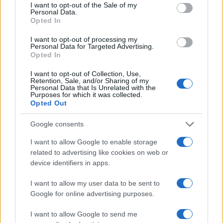
consent section.
I want to opt-out of the Sale of my
minori, Albieri: “Episodi gravissimi”
Personal Data.
Opted In
Gallura, finti clienti svuotano le suite: furto da
I want to opt-out of processing my
Personal Data for Targeted Advertising.
50mila nel resort
Opted In
I want to opt-out of Collection, Use,
Meteo Olbia 7 agosto, sole e caldo tornano
Retention, Sale, and/or Sharing of my
Personal Data that Is Unrelated with the
protagonisti
Purposes for which it was collected.
Opted Out
Test tunnel Olbia: rampe chiuse ancora fino a
Google consents
fine agosto
I want to allow Google to enable storage
related to advertising like cookies on web or
device identifiers in apps.
Aggius conquista la classifica delle mete più
amate dell’estate 2026
I want to allow my user data to be sent to
Google for online advertising purposes.
I want to allow Google to send me