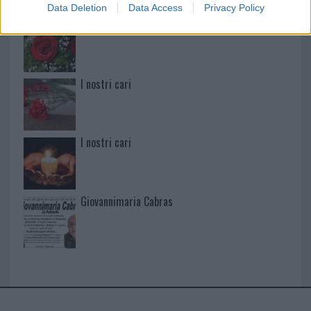
Data Deletion
Data Access
Privacy Policy
I nostri cari
I nostri cari
I nostri cari
Giovannimaria Cabras