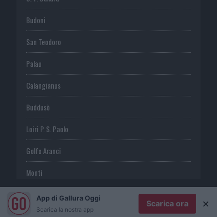
Budoni
San Teodoro
Palau
Calangianus
Buddusò
Loiri P. S. Paolo
Golfo Aranci
Monti
Telti
App di Gallura Oggi
×
Scarica ora
Scarica la nostra app
S. Antonio di G.