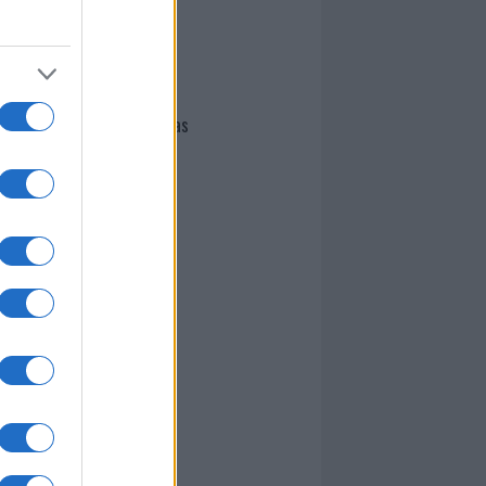
I nostri cari
Giovannimaria Cabras