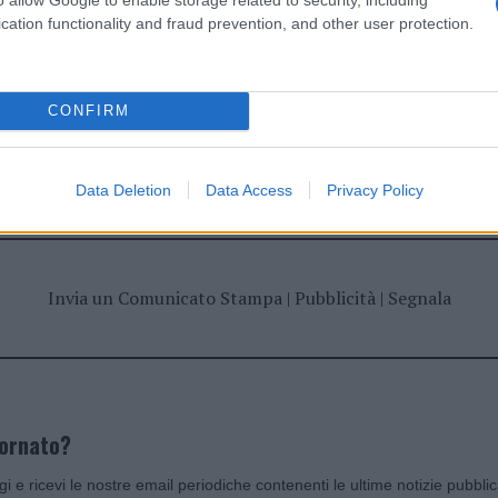
cation functionality and fraud prevention, and other user protection.
CONFIRM
dente
Prossimo articolo
Data Deletion
Data Access
Privacy Policy
Invia un Comunicato Stampa
|
Pubblicità
|
Segnala
iornato?
ggi e ricevi le nostre email periodiche contenenti le ultime notizie pubbli