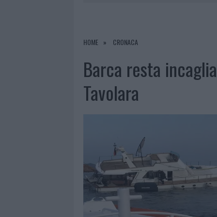
7 AGOSTO 2026
|
OLBIA, DIVIETO DI SOSTA CONT
7 AGOSTO 2026
|
PAUSA CAFFÈ IMPECCABILE: COME 
7 AGOSTO 2026
|
MONTE PINO, LA FINE DI UN LUN
HOME
CRONACA
7 AGOSTO 2026
|
MICHELLE HUNZIKER IN GALLURA,
Barca resta incagli
Tavolara