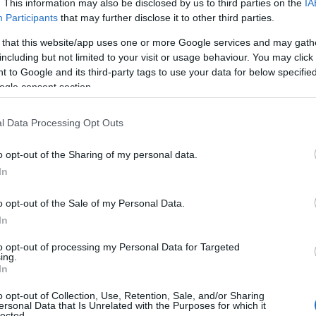
. This information may also be disclosed by us to third parties on the
IA
Participants
that may further disclose it to other third parties.
tiera rimaneva, comunque, nell’area per
 that this website/app uses one or more Google services and may gath
 di combustibile e danni da inquinamento
including but not limited to your visit or usage behaviour. You may click 
ioni
dell’ambiente marino; si provvedeva
 to Google and its third-party tags to use your data for below specifi
 di disincaglio e di messa in sicurezza
ogle consent section.
n’unità specializzata, scongiurando così un
 fauna dell’Area Marina Protetta.
l Data Processing Opt Outs
o opt-out of the Sharing of my personal data.
In
azionali?
o opt-out of the Sale of my Personal Data.
In
 mese
cliccando
qui
to opt-out of processing my Personal Data for Targeted
ing.
In
o opt-out of Collection, Use, Retention, Sale, and/or Sharing
do nella sezione
Login
dal menù del sito o
ersonal Data that Is Unrelated with the Purposes for which it
lected.