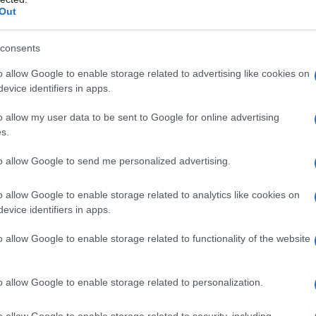
Out
consents
olara
o allow Google to enable storage related to advertising like cookies on
evice identifiers in apps.
lazioni, i tuoi video e le tue foto
ro +39 345 356 7512
o allow my user data to be sent to Google for online advertising
s.
to allow Google to send me personalized advertising.
eale?
o allow Google to enable storage related to analytics like cookies on
gram di GalluraOggi.it
evice identifiers in apps.
o allow Google to enable storage related to functionality of the website
ime news da
Google News
o allow Google to enable storage related to personalization.
o allow Google to enable storage related to security, including