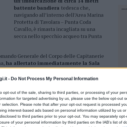
un’imbarcazione di circa 14 metri
battente bandiera
tedesca che,
navigando all’interno dell’Area Marina
Protetta di Tavolara – Punta Coda
Cavallo, è rimasta incagliata su una
secca nello specchio acqueo tra Punta
omando Generale del Corpo delle Capitanerie
ma,
ha allertato immediatamente la Sala
rto di Olbia che, sotto il coordinamento del
u, ha disposto l’uscita in mare della
i.it -
Do Not Process My Personal Information
to opt-out of the sale, sharing to third parties, or processing of your per
tovedetta ha prontamente prestato assistenza
formation for targeted advertising by us, please use the below opt-out s
pur scossi
dall’evento, risultavano essere in
r selection. Please note that after your opt-out request is processed y
 venivano successivamente accompagnati sulla
eing interest-based ads based on personal information utilized by us or
disclosed to third parties prior to your opt-out. You may separately opt-
ne da diporto in navigazione nelle vicinanze
losure of your personal information by third parties on the IAB’s list of
NEC