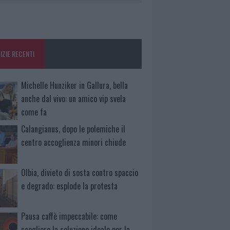
IZIE RECENTI
Michelle Hunziker in Gallura, bella
anche dal vivo: un amico vip svela
come fa
Calangianus, dopo le polemiche il
centro accoglienza minori chiude
Olbia, divieto di sosta contro spaccio
e degrado: esplode la protesta
Pausa caffè impeccabile: come
scegliere la soluzione ideale per la