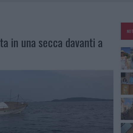
RO SPACCIO E DEGRADO: ESPLODE LA PROTESTA
SCEGLIERE LA SOLUZIONE IDEALE PER LA CASA E L’UFFICIO
GO DOLORE: STORIA E RINASCITA DELLA STRADA CHE SEGNÒ LA GALLURA
NOT
 BELLA ANCHE DAL VIVO: UN AMICO VIP SVELA COME FA
ata in una secca davanti a