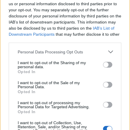
sequestri a Olbia e Arzachena
us or personal information disclosed to third parties prior to
your opt-out. You may separately opt-out of the further
disclosure of your personal information by third parties on the
IAB’s list of downstream participants. This information may
also be disclosed by us to third parties on the
IAB’s List of
Downstream Participants
that may further disclose it to other
third parties.
Please note that this website/app uses one or more Google
Personal Data Processing Opt Outs
services and may gather and store information including but
not limited to your visit or usage behaviour. You may click to
I want to opt-out of the Sharing of my
personal data.
grant or deny consent to Google and its third-party tags to
Opted In
use your data for below specified purposes in below Google
NECROLOGIE
consent section.
I want to opt-out of the Sale of my
Personal Data.
Opted In
Mario Malu
I want to opt-out of processing my
Personal Data for Targeted Advertising.
Opted In
Paolo Pinna
I want to opt-out of Collection, Use,
Retention, Sale, and/or Sharing of my