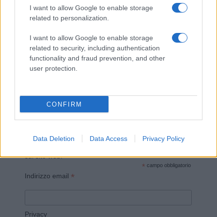
I want to allow Google to enable storage
related to personalization.
I want to allow Google to enable storage
related to security, including authentication
Invia un Comunicato Stampa
|
Pubblicità
|
Segnala
functionality and fraud prevention, and other
user protection.
CONFIRM
Vuoi rimanere sempre aggiornato?
Data Deletion
Data Access
Privacy Policy
Iscriviti alla newsletter di Gallura Oggi e ricevi le nostre
email periodiche contenenti le ultime notizie pubblicate
sul sito web!
*
campo obbligatorio
*
Indirizzo email
Privacy