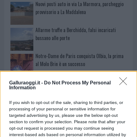
Nuovi posti auto in via La Marmora, parcheggio
provvisorio a La Maddalena
Allarme truffe a Berchidda, falsi incaricati
bussano alle porte
Notre-Dame de Paris conquista Olbia, la prima
al Molo Brin è un successo
Strada Sassari-Olbia, incidente all’alba: ferito il
Galluraoggi.it -
Do Not Process My Personal
Information
conducente
If you wish to opt-out of the sale, sharing to third parties, or
Eventi in Gallura, da Jovanotti alla zuppa
processing of your personal or sensitive information for
gallurese: gli appuntamenti da non perdere
targeted advertising by us, please use the below opt-out
section to confirm your selection. Please note that after your
opt-out request is processed you may continue seeing
Lettini e arredi abusivi sulla spiaggia libera,
interest-based ads based on personal information utilized by