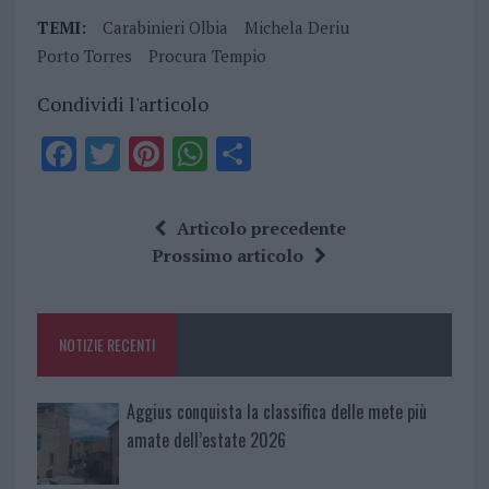
TEMI:
Carabinieri Olbia
Michela Deriu
Porto Torres
Procura Tempio
Condividi l'articolo
F
T
Pi
W
S
a
w
n
h
h
ce
it
te
at
a
Articolo precedente
b
te
re
s
re
Prossimo articolo
o
r
st
A
o
p
NOTIZIE RECENTI
k
p
Aggius conquista la classifica delle mete più
amate dell’estate 2026