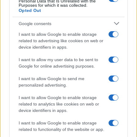
Personal Data that Is Unrelated with the
Purposes for which it was collected.
Opted Out
Martina Agostina Diturco
Google consents
I want to allow Google to enable storage
related to advertising like cookies on web or
I nostri cari
device identifiers in apps.
I want to allow my user data to be sent to
Google for online advertising purposes.
I nostri cari
I want to allow Google to send me
personalized advertising.
I nostri cari
I want to allow Google to enable storage
related to analytics like cookies on web or
device identifiers in apps.
Giovannimaria Cabras
I want to allow Google to enable storage
related to functionality of the website or app.