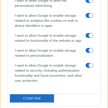
I want to allow Google to send me
personalized advertising.
Condividi l'articolo
I want to allow Google to enable storage
F
T
Pi
W
S
related to analytics like cookies on web or
a
w
n
h
h
device identifiers in apps.
ce
it
te
at
a
Articolo precedente
I want to allow Google to enable storage
b
te
re
s
re
related to functionality of the website or app.
Prossimo articolo
o
r
st
A
I want to allow Google to enable storage
o
p
related to personalization.
NOTIZIE RECENTI
k
p
I want to allow Google to enable storage
related to security, including authentication
Sangue, musica e solidarietà con Avis Olbia al
functionality and fraud prevention, and other
user protection.
Delta Center
Meteo Olbia 9 agosto, temperature in calo
CONFIRM