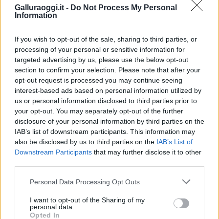
Galluraoggi.it -
Do Not Process My Personal
Information
If you wish to opt-out of the sale, sharing to third parties, or
Vuoi rimuovere le pubblicità nazionali?
processing of your personal or sensitive information for
targeted advertising by us, please use the below opt-out
section to confirm your selection. Please note that after your
Puoi abbonarti a
soli € 1,10 al mese
opt-out request is processed you may continue seeing
cliccando
qui
interest-based ads based on personal information utilized by
us or personal information disclosed to third parties prior to
your opt-out. You may separately opt-out of the further
Sei già abbonato?
disclosure of your personal information by third parties on the
IAB’s list of downstream participants. This information may
Puoi effettuare l'accesso andando nella
also be disclosed by us to third parties on the
IAB’s List of
sezione
Login
dal menù del sito o
Downstream Participants
that may further disclose it to other
cliccando
qui
third parties.
Please note that this website/app uses one or more Google
Personal Data Processing Opt Outs
services and may gather and store information including but
TEMI:
Guardia Di Finanza Olbia
Usura Olbia
not limited to your visit or usage behaviour. You may click to
I want to opt-out of the Sharing of my
personal data.
grant or deny consent to Google and its third-party tags to
Opted In