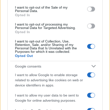
use your data for below specified purposes in below Google
Inviaci le tue segnalazioni,
consent section.
I want to opt-out of the Sale of my
i tuoi video e le tue foto
Personal Data.
Su WhatsApp al numero +39
Opted In
345 356 7512
I want to opt-out of processing my
Personal Data for Targeted Advertising.
Opted In
I want to opt-out of Collection, Use,
Notizie in tempo reale?
Retention, Sale, and/or Sharing of my
Personal Data that Is Unrelated with the
Entra nel canale telegram di
Purposes for which it was collected.
Opted Out
GalluraOggi.it
Google consents
I want to allow Google to enable storage
related to advertising like cookies on web or
Ricevi le nostre ultime news
device identifiers in apps.
I want to allow my user data to be sent to
da
Google News
Google for online advertising purposes.