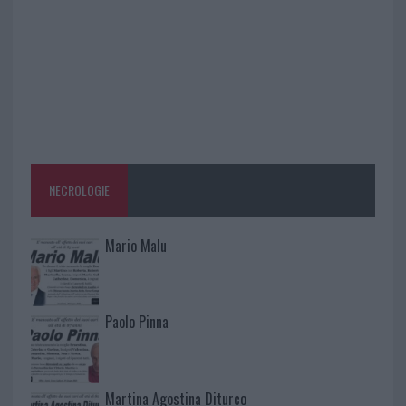
NECROLOGIE
Mario Malu
Paolo Pinna
Martina Agostina Diturco