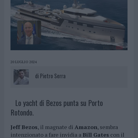
20 LUGLIO 2024
di
Pietro Serra
Lo yacht di Bezos punta su Porto
Rotondo.
Jeff Bezos
, il magnate di
Amazon
, sembra
intenzionato a fare invidia a
Bill Gates
con il