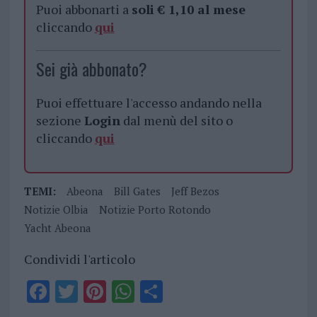
Puoi abbonarti a
soli € 1,10 al mese
cliccando
qui
Sei già abbonato?
Puoi effettuare l'accesso andando nella
sezione
Login
dal menù del sito o
cliccando
qui
TEMI:
Abeona
Bill Gates
Jeff Bezos
Notizie Olbia
Notizie Porto Rotondo
Yacht Abeona
Condividi l'articolo
F
T
Pi
W
S
a
w
n
h
h