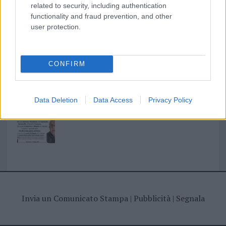
related to security, including authentication
functionality and fraud prevention, and other
I nostri cari
user protection.
CONFIRM
I nostri cari
Data Deletion
Data Access
Privacy Policy
Giovannimaria Cabras
Invia un Comunicato Stampa
|
Pubblicità
|
Segnala