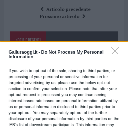
ce
it
te
at
a
Articolo precedente
b
te
re
s
re
Prossimo articolo
o
r
st
A
o
p
NOTIZIE RECENTI
k
p
Galluraoggi.it -
Do Not Process My Personal
Incendi, a San Pasquale arriva il Campo Base:
Information
l’inaugurazione
If you wish to opt-out of the sale, sharing to third parties, or
processing of your personal or sensitive information for
Andrea Mura conquista Palau: grande
targeted advertising by us, please use the below opt-out
partecipazione per il suo racconto
section to confirm your selection. Please note that after your
opt-out request is processed you may continue seeing
interest-based ads based on personal information utilized by
Calangianus, allarme sul centro accoglienza
us or personal information disclosed to third parties prior to
minori, Albieri: “Episodi gravissimi”
your opt-out. You may separately opt-out of the further
disclosure of your personal information by third parties on the
IAB’s list of downstream participants. This information may