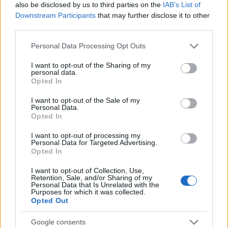
Gallura, finti clienti svuotano le suite: furto da
also be disclosed by us to third parties on the
IAB’s List of
50mila nel resort
Downstream Participants
that may further disclose it to other
third parties.
Please note that this website/app uses one or more Google
Meteo Olbia 7 agosto, sole e caldo tornano
Personal Data Processing Opt Outs
services and may gather and store information including but
protagonisti
not limited to your visit or usage behaviour. You may click to
I want to opt-out of the Sharing of my
personal data.
grant or deny consent to Google and its third-party tags to
Opted In
use your data for below specified purposes in below Google
Test tunnel Olbia: rampe chiuse ancora fino a
consent section.
I want to opt-out of the Sale of my
fine agosto
Personal Data.
Opted In
Aggius conquista la classifica delle mete più
I want to opt-out of processing my
Personal Data for Targeted Advertising.
amate dell’estate 2026
Opted In
I want to opt-out of Collection, Use,
Retention, Sale, and/or Sharing of my
Personal Data that Is Unrelated with the
Purposes for which it was collected.
Opted Out
Google consents