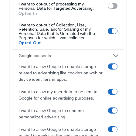
b
te
re
s
re
I want to opt-out of processing my
o
r
st
A
Personal Data for Targeted Advertising.
Opted In
o
p
NOTIZIE RECENTI
I want to opt-out of Collection, Use,
k
p
Retention, Sale, and/or Sharing of my
Personal Data that Is Unrelated with the
Purposes for which it was collected.
Auto prende fuoco sulla strada statale 125 a
Opted Out
Olbia, cosa è successo
Google consents
I want to allow Google to enable storage
Incidente sulla 125 a Olbia, due auto coinvolte:
related to advertising like cookies on web or
danni ingenti
device identifiers in apps.
I want to allow my user data to be sent to
Auto finisce contro un muretto, un ferito ad
Google for online advertising purposes.
Arzachena
I want to allow Google to send me
personalized advertising.
Incidente a Baia Sardinia, scontro tra auto e
moto: un ferito
I want to allow Google to enable storage
related to analytics like cookies on web or