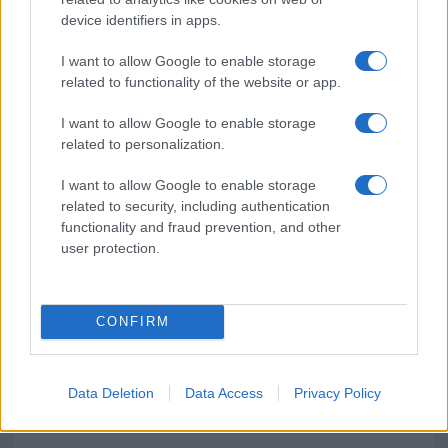
device identifiers in apps.
Olbia, le previsioni meteo per lunedì 10 agosto
2026
I want to allow Google to enable storage
related to functionality of the website or app.
Le ultime offerte di lavoro a Olbia e in Gallura
I want to allow Google to enable storage
related to personalization.
I want to allow Google to enable storage
Cumuli di rifiuti a Santa Teresa Gallura, la
related to security, including authentication
segnalazione dei residenti
functionality and fraud prevention, and other
user protection.
CONFIRM
Data Deletion
Data Access
Privacy Policy