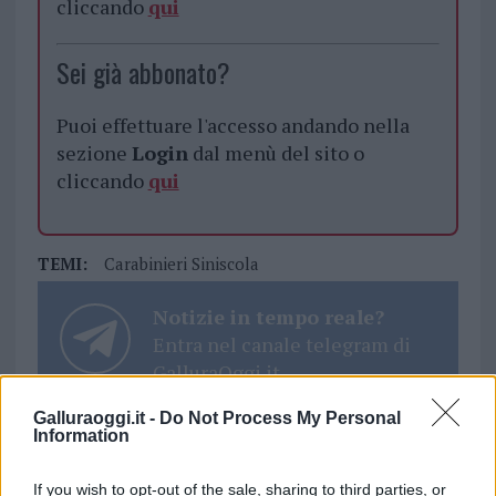
cliccando
qui
Sei già abbonato?
Puoi effettuare l'accesso andando nella
sezione
Login
dal menù del sito o
cliccando
qui
TEMI:
Carabinieri Siniscola
Notizie in tempo reale?
Entra nel canale telegram di
GalluraOggi.it
Galluraoggi.it -
Do Not Process My Personal
Information
Inviaci le tue segnalazioni,
If you wish to opt-out of the sale, sharing to third parties, or