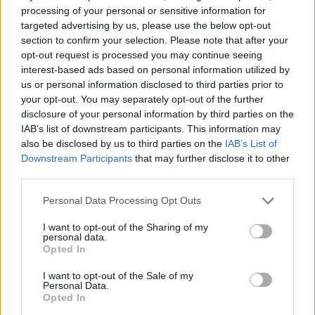
i tuoi video e le tue foto
processing of your personal or sensitive information for
Su WhatsApp al numero +39
targeted advertising by us, please use the below opt-out
section to confirm your selection. Please note that after your
345 356 7512
opt-out request is processed you may continue seeing
interest-based ads based on personal information utilized by
us or personal information disclosed to third parties prior to
your opt-out. You may separately opt-out of the further
disclosure of your personal information by third parties on the
Ricevi le nostre ultime news
IAB’s list of downstream participants. This information may
also be disclosed by us to third parties on the
IAB’s List of
Downstream Participants
that may further disclose it to other
da
Google News
third parties.
Please note that this website/app uses one or more Google
Personal Data Processing Opt Outs
services and may gather and store information including but
Condividi l'articolo
not limited to your visit or usage behaviour. You may click to
I want to opt-out of the Sharing of my
personal data.
F
T
Pi
W
S
grant or deny consent to Google and its third-party tags to
Opted In
use your data for below specified purposes in below Google
a
w
n
h
h
consent section.
I want to opt-out of the Sale of my
ce
it
te
at
a
Personal Data.
Articolo precedente
Opted In
Prossimo articolo