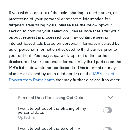
If you wish to opt-out of the sale, sharing to third parties, or
processing of your personal or sensitive information for
Inviaci le tue segnalazioni,
targeted advertising by us, please use the below opt-out
section to confirm your selection. Please note that after your
i tuoi video e le tue foto
opt-out request is processed you may continue seeing
Su WhatsApp al numero +39
interest-based ads based on personal information utilized by
345 356 7512
us or personal information disclosed to third parties prior to
your opt-out. You may separately opt-out of the further
disclosure of your personal information by third parties on the
IAB’s list of downstream participants. This information may
also be disclosed by us to third parties on the
IAB’s List of
Ricevi le nostre ultime news
Downstream Participants
that may further disclose it to other
third parties.
da
Google News
Please note that this website/app uses one or more Google
Personal Data Processing Opt Outs
services and may gather and store information including but
not limited to your visit or usage behaviour. You may click to
I want to opt-out of the Sharing of my
personal data.
grant or deny consent to Google and its third-party tags to
Opted In
Condividi l'articolo
use your data for below specified purposes in below Google
consent section.
I want to opt-out of the Sale of my