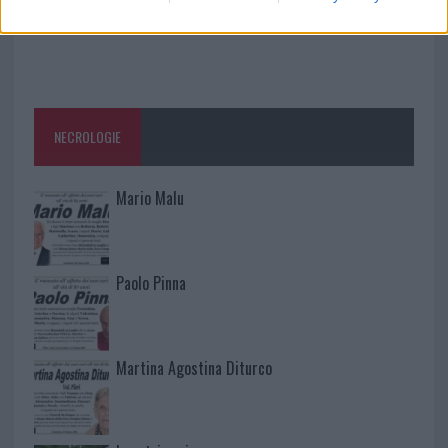
NECROLOGIE
Mario Malu
Paolo Pinna
Martina Agostina Diturco