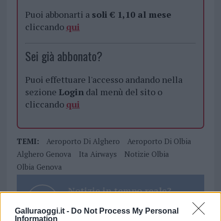
Puoi abbonarti a
soli € 1,10 al mese
cliccando
qui
Sei già abbonato?
Puoi effettuare l'accesso andando nella
sezione
Login
dal menù del sito o
cliccando
qui
TEMI:
Aeroporto Di Alghero
Aeroporto Di Olbia
Alghero Genova
Ita Airways
Notizie Olbia
Olbia Genova
Notizie in tempo reale?
Entra nel canale telegram di
Galluraoggi.it -
Do Not Process My Personal
GalluraOggi.it
Information