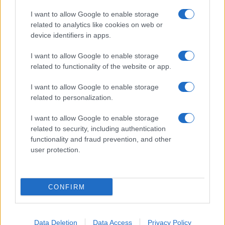
I want to allow Google to enable storage
Jovanotti, Gabry Ponte e Alfa: Olbia ombelico del
related to analytics like cookies on web or
device identifiers in apps.
mondo per una notte
I want to allow Google to enable storage
Giorgia Meloni a La Maddalena, la vicesindaco:
related to functionality of the website or app.
“Orgoglio e discrezione per visita privata̶…
I want to allow Google to enable storage
related to personalization.
Incendio nella notte a Olbia, a fuoco due furgoni
I want to allow Google to enable storage
related to security, including authentication
functionality and fraud prevention, and other
user protection.
A fuoco un deposito con bombole, intervento dei
vigili del fuoco a Rudalza
CONFIRM
Data Deletion
Data Access
Privacy Policy