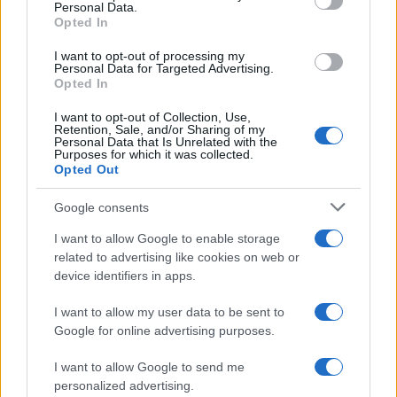
F
T
Pi
W
S
Personal Data.
Opted In
a
w
n
h
h
ce
it
te
at
a
I want to opt-out of processing my
Articolo precedente
Personal Data for Targeted Advertising.
b
te
re
s
re
Opted In
Prossimo articolo
o
r
st
A
I want to opt-out of Collection, Use,
Retention, Sale, and/or Sharing of my
o
p
Personal Data that Is Unrelated with the
Purposes for which it was collected.
NOTIZIE RECENTI
k
p
Opted Out
Google consents
Sangue, musica e solidarietà con Avis Olbia al
Delta Center
I want to allow Google to enable storage
related to advertising like cookies on web or
device identifiers in apps.
Meteo Olbia 9 agosto, temperature in calo
I want to allow my user data to be sent to
Google for online advertising purposes.
Salmo finisce in ospedale a Catania, ma il tour
I want to allow Google to send me
va avanti: “Sicilia, ci sono”
personalized advertising.