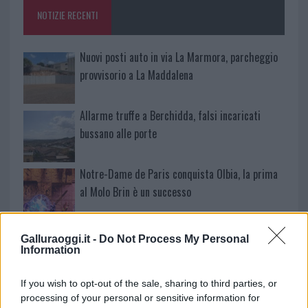
o
p
NOTIZIE RECENTI
k
p
Nuovi posti auto in via La Marmora, parcheggio
provvisorio a La Maddalena
Allarme truffe a Berchidda, falsi incaricati
bussano alle porte
Notre-Dame de Paris conquista Olbia, la prima
al Molo Brin è un successo
Strada Sassari-Olbia, incidente all’alba: ferito il
Galluraoggi.it -
Do Not Process My Personal
conducente
Information
If you wish to opt-out of the sale, sharing to third parties, or
Eventi in Gallura, da Jovanotti alla zuppa
processing of your personal or sensitive information for