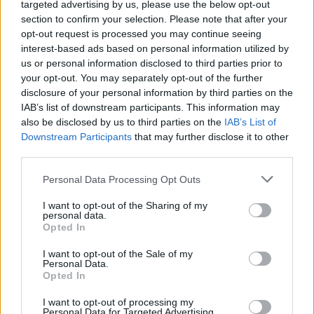
gallurese: gli appuntamenti da non perdere
targeted advertising by us, please use the below opt-out
section to confirm your selection. Please note that after your
opt-out request is processed you may continue seeing
Lettini e arredi abusivi sulla spiaggia libera,
interest-based ads based on personal information utilized by
sequestri a Olbia e Arzachena
us or personal information disclosed to third parties prior to
your opt-out. You may separately opt-out of the further
disclosure of your personal information by third parties on the
È morto Francesco Guccini, il maestro che si
IAB’s list of downstream participants. This information may
tenne lontano dalla Costa Smeralda
also be disclosed by us to third parties on the
IAB’s List of
Downstream Participants
that may further disclose it to other
third parties.
Please note that this website/app uses one or more Google
Personal Data Processing Opt Outs
services and may gather and store information including but
not limited to your visit or usage behaviour. You may click to
I want to opt-out of the Sharing of my
personal data.
grant or deny consent to Google and its third-party tags to
Opted In
use your data for below specified purposes in below Google
consent section.
I want to opt-out of the Sale of my
Personal Data.
Opted In
NECROLOGIE
I want to opt-out of processing my
Personal Data for Targeted Advertising.