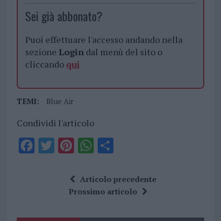
Sei già abbonato?
Puoi effettuare l'accesso andando nella
sezione
Login
dal menù del sito o
cliccando
qui
TEMI:
Blue Air
Condividi l'articolo
F
T
Pi
W
S
a
w
n
h
h
ce
it
te
at
a
Articolo precedente
b
te
re
s
re
Prossimo articolo
o
r
st
A