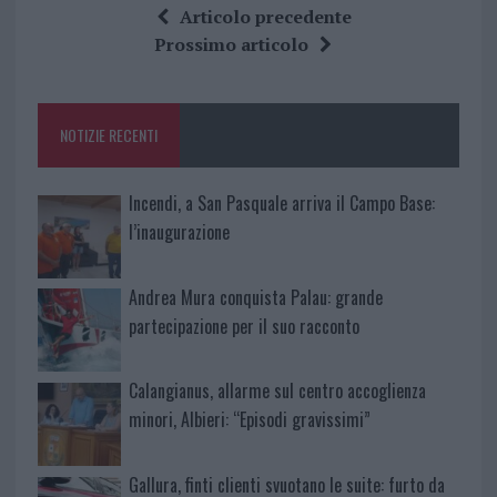
ce
it
te
at
a
Articolo precedente
b
te
re
s
re
Prossimo articolo
o
r
st
A
o
p
NOTIZIE RECENTI
k
p
Incendi, a San Pasquale arriva il Campo Base:
l’inaugurazione
Andrea Mura conquista Palau: grande
partecipazione per il suo racconto
Calangianus, allarme sul centro accoglienza
minori, Albieri: “Episodi gravissimi”
Gallura, finti clienti svuotano le suite: furto da