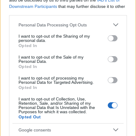
also be disclosed by us to third parties on the
IAB’s List of
Downstream Participants
that may further disclose it to other
third parties.
NECROLOGIE
Please note that this website/app uses one or more Google
Personal Data Processing Opt Outs
services and may gather and store information including but
not limited to your visit or usage behaviour. You may click to
I want to opt-out of the Sharing of my
personal data.
Mario Malu
grant or deny consent to Google and its third-party tags to
Opted In
use your data for below specified purposes in below Google
consent section.
I want to opt-out of the Sale of my
Personal Data.
Opted In
Paolo Pinna
I want to opt-out of processing my
Personal Data for Targeted Advertising.
Opted In
Martina Agostina Diturco
I want to opt-out of Collection, Use,
Retention, Sale, and/or Sharing of my
Personal Data that Is Unrelated with the
Purposes for which it was collected.
Opted Out
I nostri cari
Google consents