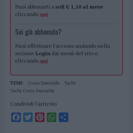
Puoi abbonarti a
soli € 1,10 al mese
cliccando
qui
Sei già abbonato?
Puoi effettuare l'accesso andando nella
sezione
Login
dal menù del sito o
cliccando
qui
TEMI:
Costa Smeralda
Yacht
Yacht Costa Smeralda
Condividi l'articolo
F
T
Pi
W
S
a
w
n
h
h