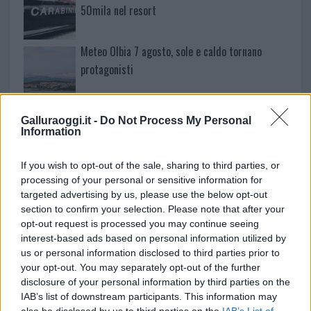
50mila nel resort
Meteo Olbia 7 agosto, sole e caldo tornano
protagonisti
Test tunnel Olbia: rampe chiuse ancora fino a
Galluraoggi.it -
Do Not Process My Personal
fine agosto
Information
If you wish to opt-out of the sale, sharing to third parties, or
Aggius conquista la classifica delle mete più
processing of your personal or sensitive information for
amate dell’estate 2026
targeted advertising by us, please use the below opt-out
section to confirm your selection. Please note that after your
opt-out request is processed you may continue seeing
interest-based ads based on personal information utilized by
us or personal information disclosed to third parties prior to
your opt-out. You may separately opt-out of the further
disclosure of your personal information by third parties on the
IAB’s list of downstream participants. This information may