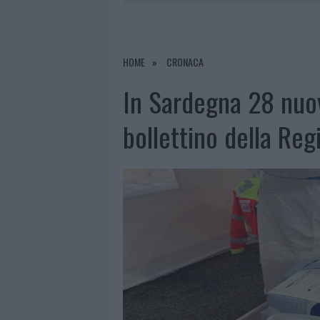
7 AGOSTO 2026
|
LE PREVISIONI METEO PER IL WEE
7 AGOSTO 2026
|
MICHELLE HUNZIKER IN GALLURA,
7 AGOSTO 2026
|
CALANGIANUS, DOPO LE POLEMIC
HOME
CRONACA
8 AGOSTO 2026
|
A FUOCO UN DEPOSITO CON BOMB
In Sardegna 28 nuovi
bollettino della Reg