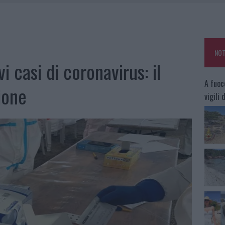
KEND A OLBIA E IN GALLURA
 BELLA ANCHE DAL VIVO: UN AMICO VIP SVELA COME FA
HE IL CENTRO ACCOGLIENZA MINORI CHIUDE
NOT
OLE, INTERVENTO DEI VIGILI DEL FUOCO A RUDALZA
 casi di coronavirus: il
A fuoc
ione
vigili