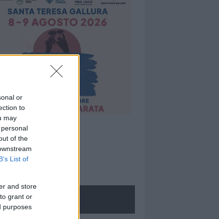
sonal or
ection to
ou may
 personal
out of the
 downstream
B’s List of
er and store
to grant or
ROLOGIE
ed purposes