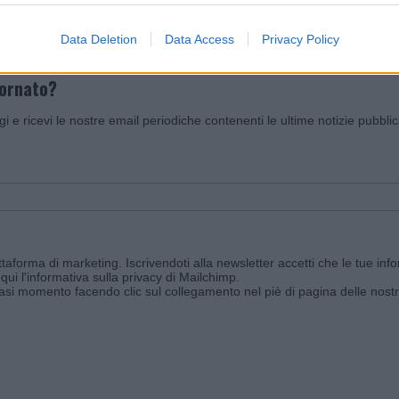
Data Deletion
Data Access
Privacy Policy
iornato?
ggi e ricevi le nostre email periodiche contenenti le ultime notizie pubbli
aforma di marketing. Iscrivendoti alla newsletter accetti che le tue info
qui l'informativa sulla privacy di Mailchimp
.
siasi momento facendo clic sul collegamento nel piè di pagina delle nostr