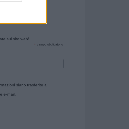
cate sul sito web!
*
campo obbligatorio
rmazioni siano trasferite a
e e-mail.