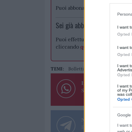
Puoi abbonarti a
soli € 1,10 al
Persona
Sei già abbonato?
I want t
Opted 
Puoi effettuare l'accesso andan
cliccando
qui
I want t
Opted 
I want 
TEMI:
Bollettino Coronavirus Sardeg
Advertis
Opted 
Inviaci le tue segna
I want t
Su WhatsApp al nume
of my P
was col
Opted 
Google 
Notizie in tempo r
I want t
Entra nel canale tele
web or d