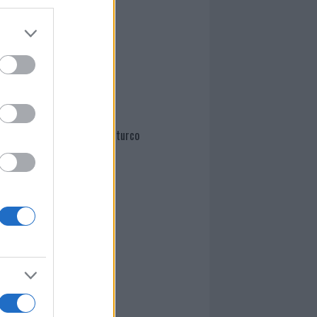
Mario Malu
Paolo Pinna
Martina Agostina Diturco
I nostri cari
I nostri cari
I nostri cari