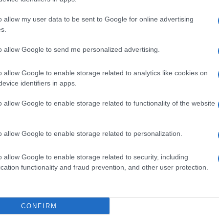
o allow my user data to be sent to Google for online advertising
s.
ime news da
Google News
to allow Google to send me personalized advertising.
o allow Google to enable storage related to analytics like cookies on
evice identifiers in apps.
o allow Google to enable storage related to functionality of the website
o allow Google to enable storage related to personalization.
dente
Prossimo articolo
o allow Google to enable storage related to security, including
cation functionality and fraud prevention, and other user protection.
Invia un Comunicato Stampa
|
Pubblicità
|
Segnala
CONFIRM