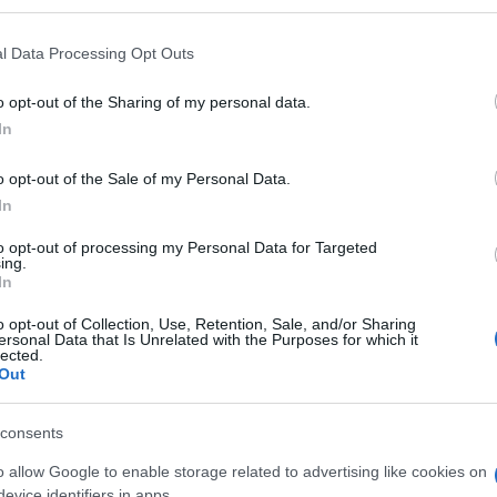
 mese
cliccando
qui
l Data Processing Opt Outs
o opt-out of the Sharing of my personal data.
In
do nella sezione
Login
dal menù del sito o
o opt-out of the Sale of my Personal Data.
In
to opt-out of processing my Personal Data for Targeted
na
Coronavirus Sardegna
ing.
In
lazioni, i tuoi video e le tue foto
o opt-out of Collection, Use, Retention, Sale, and/or Sharing
ro +39 345 356 7512
ersonal Data that Is Unrelated with the Purposes for which it
lected.
Out
consents
eale?
o allow Google to enable storage related to advertising like cookies on
gram di GalluraOggi.it
evice identifiers in apps.