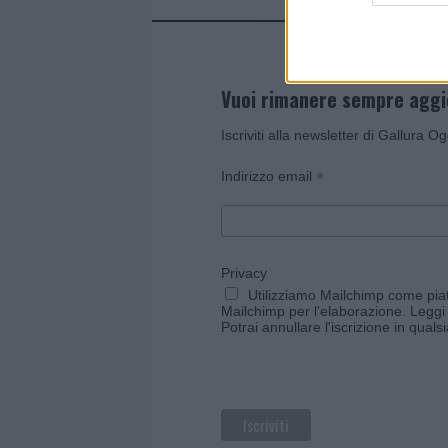
Vuoi rimanere sempre agg
Iscriviti alla newsletter di Gallura O
*
Indirizzo email
Privacy
Utilizziamo Mailchimp come piatt
Mailchimp per l'elaborazione.
Leggi 
Potrai annullare l'iscrizione in qual