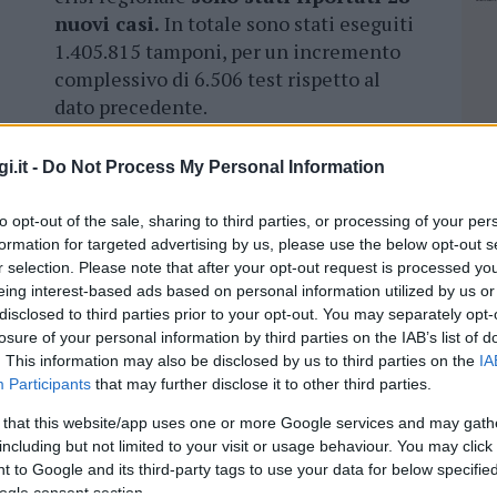
nuovi casi.
In totale sono stati eseguiti
1.405.815 tamponi, per un incremento
complessivo di 6.506 test rispetto al
dato precedente.
i
(1.492 in totale). Stabili i ricoveri ospedalieri:
i.it -
Do Not Process My Personal Information
 in
terapia intensiva.
Attualmente in
 isolamento domiciliare e 53.552 (+15) i
to opt-out of the sale, sharing to third parties, or processing of your per
formation for targeted advertising by us, please use the below opt-out s
r selection. Please note that after your opt-out request is processed y
sitivi complessivamente accertati, 15.051 (+15)
eing interest-based ads based on personal information utilized by us or
ropolitana di Cagliari, 8.710 (+6) nel Sud
disclosed to third parties prior to your opt-out. You may separately opt-
losure of your personal information by third parties on the IAB’s list of
.966 (+1) a Nuoro, 17.468 (+5) a Sassari.
. This information may also be disclosed by us to third parties on the
IA
Participants
that may further disclose it to other third parties.
 that this website/app uses one or more Google services and may gath
including but not limited to your visit or usage behaviour. You may click 
NEC
azionali?
 to Google and its third-party tags to use your data for below specifi
ogle consent section.