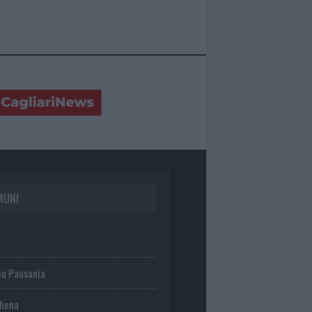
MUNI
io Pausania
chena