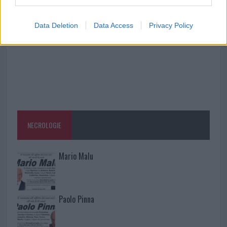
Data Deletion
Data Access
Privacy Policy
NECROLOGIE
Mario Malu
Paolo Pinna