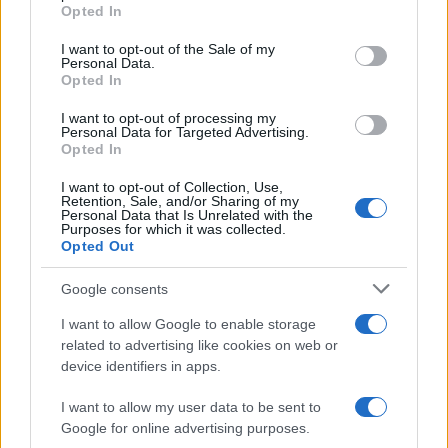
grant or deny consent to Google and its third-party tags to
Opted In
use your data for below specified purposes in below Google
consent section.
I want to opt-out of the Sale of my
Personal Data.
Condividi l'articolo
Opted In
F
T
Pi
W
S
I want to opt-out of processing my
Personal Data for Targeted Advertising.
a
w
n
h
h
Opted In
ce
it
te
at
a
Articolo precedente
I want to opt-out of Collection, Use,
b
te
re
s
re
Retention, Sale, and/or Sharing of my
Prossimo articolo
Personal Data that Is Unrelated with the
Purposes for which it was collected.
o
r
st
A
Opted Out
o
p
Google consents
NOTIZIE RECENTI
k
p
I want to allow Google to enable storage
related to advertising like cookies on web or
Ristorante distrutto dalle fiamme a La
device identifiers in apps.
Maddalena, incendio a Monti d’à rena
I want to allow my user data to be sent to
Google for online advertising purposes.
Le previsioni meteo per il weekend a Olbia e in