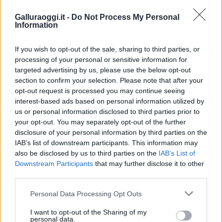
Coronavirus Sardegna
Positivi Sardegna
Galluraoggi.it -
Do Not Process My Personal
Notizie in tempo reale?
Information
Entra nel canale telegram di
GalluraOggi.it
If you wish to opt-out of the sale, sharing to third parties, or
processing of your personal or sensitive information for
targeted advertising by us, please use the below opt-out
section to confirm your selection. Please note that after your
opt-out request is processed you may continue seeing
Inviaci le tue segnalazioni,
interest-based ads based on personal information utilized by
i tuoi video e le tue foto
us or personal information disclosed to third parties prior to
Su WhatsApp al numero +39
your opt-out. You may separately opt-out of the further
disclosure of your personal information by third parties on the
345 356 7512
IAB’s list of downstream participants. This information may
also be disclosed by us to third parties on the
IAB’s List of
Downstream Participants
that may further disclose it to other
third parties.
Ricevi le nostre ultime news
Please note that this website/app uses one or more Google
Personal Data Processing Opt Outs
services and may gather and store information including but
not limited to your visit or usage behaviour. You may click to
I want to opt-out of the Sharing of my
da
Google News
personal data.