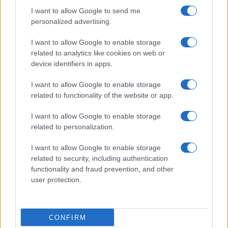
Gallura
I want to allow Google to send me
personalized advertising.
Michelle Hunziker in Gallura, bella anche dal
I want to allow Google to enable storage
vivo: un amico vip svela come fa
related to analytics like cookies on web or
device identifiers in apps.
Calangianus, dopo le polemiche il centro
I want to allow Google to enable storage
accoglienza minori chiude
related to functionality of the website or app.
I want to allow Google to enable storage
Olbia, divieto di sosta contro spaccio e degrado:
related to personalization.
esplode la protesta
I want to allow Google to enable storage
related to security, including authentication
Pausa caffè impeccabile: come scegliere la
functionality and fraud prevention, and other
soluzione ideale per la casa e l’ufficio
user protection.
Monte Pino, la fine di un lungo dolore: storia e
CONFIRM
rinascita della strada che segnò la Gallura