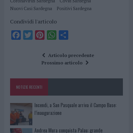
Coronavirus Sardegna
Covid Sardegna
Nuovi Casi Sardegna
Positivi Sardegna
Condividi l'articolo
F
T
Pi
W
S
a
w
n
h
h
ce
it
te
at
a
Articolo precedente
b
te
re
s
re
Prossimo articolo
o
r
st
A
o
p
NOTIZIE RECENTI
k
p
Incendi, a San Pasquale arriva il Campo Base:
l’inaugurazione
Andrea Mura conquista Palau: grande