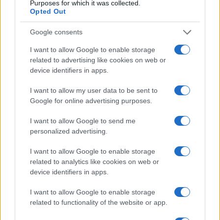
Purposes for which it was collected.
Opted Out
Martina Agostina Diturco
Google consents
I want to allow Google to enable storage
I nostri cari
related to advertising like cookies on web or
device identifiers in apps.
I want to allow my user data to be sent to
I nostri cari
Google for online advertising purposes.
I want to allow Google to send me
personalized advertising.
I nostri cari
I want to allow Google to enable storage
related to analytics like cookies on web or
device identifiers in apps.
Giovannimaria Cabras
I want to allow Google to enable storage
related to functionality of the website or app.