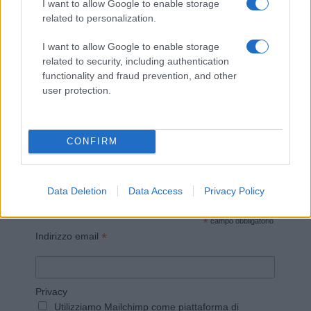
I want to allow Google to enable storage
related to personalization.
I want to allow Google to enable storage
related to security, including authentication
Invia un Comunicato Stampa
|
Pubblicità
|
Segnala
functionality and fraud prevention, and other
user protection.
CONFIRM
Vuoi rimanere sempre aggiornato?
Iscriviti alla newsletter di Gallura Oggi e ricevi le nostre
Data Deletion
Data Access
Privacy Policy
email periodiche contenenti le ultime notizie pubblicate
sul sito web!
*
campo obbligatorio
*
Indirizzo email
Privacy
Utilizziamo Mailchimp come piattaforma di