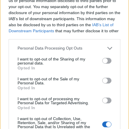
us or personal information disclosed to third parties prior to
your opt-out. You may separately opt-out of the further
disclosure of your personal information by third parties on the
IAB’s list of downstream participants. This information may
also be disclosed by us to third parties on the
IAB’s List of
Downstream Participants
that may further disclose it to other
third parties.
Please note that this website/app uses one or more Google
Personal Data Processing Opt Outs
services and may gather and store information including but
not limited to your visit or usage behaviour. You may click to
I want to opt-out of the Sharing of my
personal data.
grant or deny consent to Google and its third-party tags to
Opted In
NECROLOGIE
use your data for below specified purposes in below Google
consent section.
I want to opt-out of the Sale of my
Personal Data.
Opted In
Mario Malu
I want to opt-out of processing my
Personal Data for Targeted Advertising.
Opted In
Paolo Pinna
I want to opt-out of Collection, Use,
Retention, Sale, and/or Sharing of my
Personal Data that Is Unrelated with the