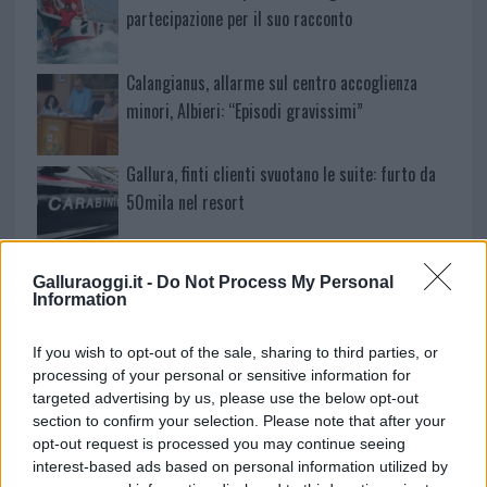
partecipazione per il suo racconto
Calangianus, allarme sul centro accoglienza
minori, Albieri: “Episodi gravissimi”
Gallura, finti clienti svuotano le suite: furto da
50mila nel resort
Meteo Olbia 7 agosto, sole e caldo tornano
Galluraoggi.it -
Do Not Process My Personal
protagonisti
Information
If you wish to opt-out of the sale, sharing to third parties, or
Test tunnel Olbia: rampe chiuse ancora fino a
processing of your personal or sensitive information for
fine agosto
targeted advertising by us, please use the below opt-out
section to confirm your selection. Please note that after your
opt-out request is processed you may continue seeing
Aggius conquista la classifica delle mete più
interest-based ads based on personal information utilized by
amate dell’estate 2026