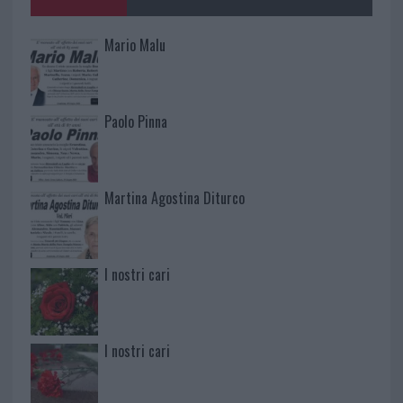
Mario Malu
Paolo Pinna
Martina Agostina Diturco
I nostri cari
I nostri cari