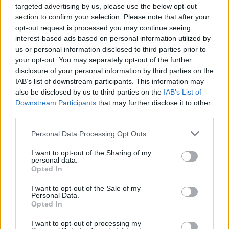
345 356 7512
targeted advertising by us, please use the below opt-out
section to confirm your selection. Please note that after your
opt-out request is processed you may continue seeing
interest-based ads based on personal information utilized by
us or personal information disclosed to third parties prior to
your opt-out. You may separately opt-out of the further
Ricevi le nostre ultime news
disclosure of your personal information by third parties on the
IAB’s list of downstream participants. This information may
also be disclosed by us to third parties on the
IAB’s List of
da
Google News
Downstream Participants
that may further disclose it to other
third parties.
Please note that this website/app uses one or more Google
Condividi l'articolo
Personal Data Processing Opt Outs
services and may gather and store information including but
F
T
Pi
W
S
not limited to your visit or usage behaviour. You may click to
I want to opt-out of the Sharing of my
personal data.
grant or deny consent to Google and its third-party tags to
a
w
n
h
h
Opted In
use your data for below specified purposes in below Google
ce
it
te
at
a
consent section.
I want to opt-out of the Sale of my
Articolo precedente
Personal Data.
b
te
re
s
re
Prossimo articolo
Opted In
o
r
st
A
I want to opt-out of processing my