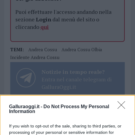
Puoi effettuare l'accesso andando nella
sezione
Login
dal menù del sito o
cliccando
qui
TEMI:
Andrea Cossu
Andrea Cossu Olbia
Incidente Andrea Cossu
Notizie in tempo reale?
Entra nel canale telegram di
GalluraOggi.it
Galluraoggi.it -
Do Not Process My Personal
Information
Inviaci le tue segnalazioni,
i tuoi video e le tue foto
If you wish to opt-out of the sale, sharing to third parties, or
Su WhatsApp al numero +39
processing of your personal or sensitive information for