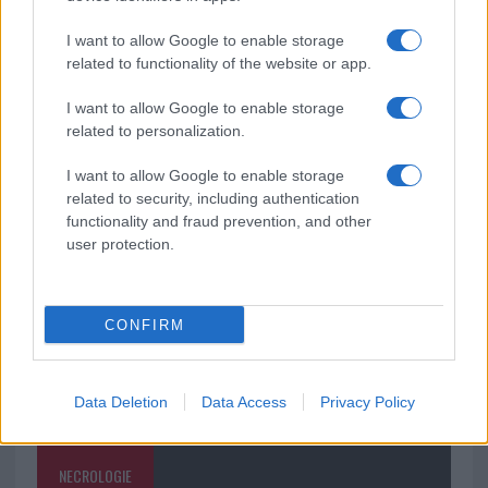
vivo: un amico vip svela come fa
I want to allow Google to enable storage
related to functionality of the website or app.
Calangianus, dopo le polemiche il centro
accoglienza minori chiude
I want to allow Google to enable storage
related to personalization.
Olbia, divieto di sosta contro spaccio e degrado:
I want to allow Google to enable storage
esplode la protesta
related to security, including authentication
functionality and fraud prevention, and other
user protection.
CONFIRM
Data Deletion
Data Access
Privacy Policy
NECROLOGIE