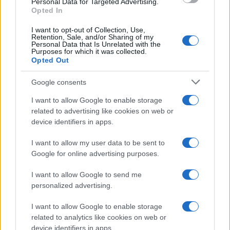
Personal Data for Targeted Advertising.
o
p
Opted In
NOTIZIE RECENTI
k
p
I want to opt-out of Collection, Use,
Retention, Sale, and/or Sharing of my
Personal Data that Is Unrelated with the
Incendio nella notte a Olbia, a fuoco due furgoni
Purposes for which it was collected.
Opted Out
Google consents
A fuoco un deposito con bombole, intervento dei
I want to allow Google to enable storage
vigili del fuoco a Rudalza
related to advertising like cookies on web or
device identifiers in apps.
Ristorante distrutto dalle fiamme a La
I want to allow my user data to be sent to
Maddalena, incendio a Monti d’à rena
Google for online advertising purposes.
I want to allow Google to send me
Le previsioni meteo per il weekend a Olbia e in
personalized advertising.
Gallura
I want to allow Google to enable storage
related to analytics like cookies on web or
Michelle Hunziker in Gallura, bella anche dal
device identifiers in apps.