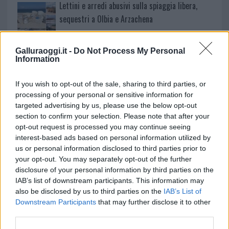
Lettini e arredi abusivi sulla spiaggia libera,
sequestri a Olbia e Arzachena
È morto Francesco Guccini, il maestro che si
Galluraoggi.it -
Do Not Process My Personal
Information
tenne lontano dalla Costa Smeralda
If you wish to opt-out of the sale, sharing to third parties, or
processing of your personal or sensitive information for
targeted advertising by us, please use the below opt-out
section to confirm your selection. Please note that after your
opt-out request is processed you may continue seeing
interest-based ads based on personal information utilized by
us or personal information disclosed to third parties prior to
your opt-out. You may separately opt-out of the further
disclosure of your personal information by third parties on the
IAB’s list of downstream participants. This information may
also be disclosed by us to third parties on the
IAB’s List of
NECROLOGIE
Downstream Participants
that may further disclose it to other
third parties.
Mario Malu