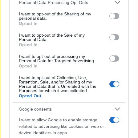
Please note that this website/app uses one or more Google
Personal Data Processing Opt Outs
services and may gather and store information including but
not limited to your visit or usage behaviour. You may click to
I want to opt-out of the Sharing of my
personal data.
grant or deny consent to Google and its third-party tags to
Paolo Pinna
Opted In
use your data for below specified purposes in below Google
consent section.
I want to opt-out of the Sale of my
Personal Data.
Opted In
Martina Agostina Diturco
I want to opt-out of processing my
Personal Data for Targeted Advertising.
Opted In
I nostri cari
I want to opt-out of Collection, Use,
Retention, Sale, and/or Sharing of my
Personal Data that Is Unrelated with the
Purposes for which it was collected.
Opted Out
I nostri cari
Google consents
I want to allow Google to enable storage
related to advertising like cookies on web or
I nostri cari
device identifiers in apps.