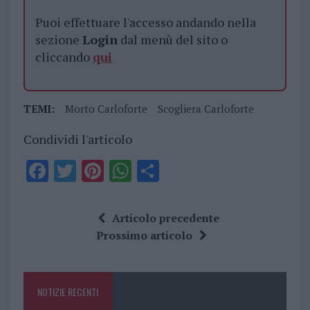
Puoi effettuare l'accesso andando nella
sezione
Login
dal menù del sito o
cliccando
qui
TEMI:
Morto Carloforte
Scogliera Carloforte
Condividi l'articolo
F
T
Pi
W
S
a
w
n
h
h
ce
it
te
at
a
Articolo precedente
b
te
re
s
re
Prossimo articolo
o
r
st
A
o
p
NOTIZIE RECENTI
k
p