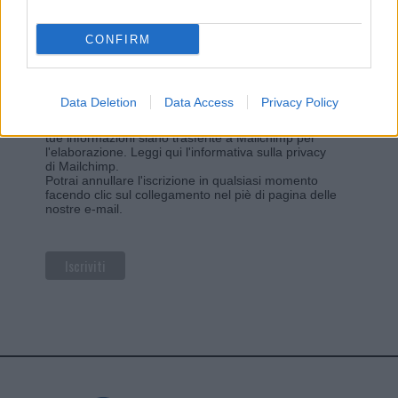
*
*
Indirizzo email
CONFIRM
Privacy
Data Deletion
Data Access
Privacy Policy
Utilizziamo Mailchimp come piattaforma di
marketing. Iscrivendoti alla newsletter accetti che le
tue informazioni siano trasferite a Mailchimp per
l'elaborazione.
Leggi qui l'informativa sulla privacy
di Mailchimp
.
Potrai annullare l'iscrizione in qualsiasi momento
facendo clic sul collegamento nel piè di pagina delle
nostre e-mail.