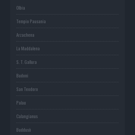
Olbia
Tempio Pausania
Arzachena
La Maddalena
S. T. Gallura
Budoni
San Teodoro
Palau
Calangianus
Buddusò