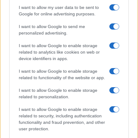
I want to allow my user data to be sent to
Google for online advertising purposes.
Giovannimaria Cabras
I want to allow Google to send me
personalized advertising.
I want to allow Google to enable storage
related to analytics like cookies on web or
device identifiers in apps.
Invia un Comunicato Stampa
|
Pubblicità
|
Segnala
I want to allow Google to enable storage
related to functionality of the website or app.
I want to allow Google to enable storage
related to personalization.
Vuoi rimanere sempre aggiornato?
I want to allow Google to enable storage
related to security, including authentication
Iscriviti alla newsletter di Gallura Oggi e ricevi le nostre
functionality and fraud prevention, and other
email periodiche contenenti le ultime notizie pubblicate
user protection.
sul sito web!
campo obbligatorio