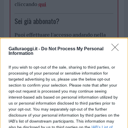
cliccando
qui
Sei già abbonato?
Puoi effettuare l'accesso andando nella
sezione
Login
dal menù del sito o
cliccando
qui
Galluraoggi.it -
Do Not Process My Personal
Information
If you wish to opt-out of the sale, sharing to third parties, or
TEMI:
Cala Cuncheddi Olbia
Capo Ceraso Olbia
processing of your personal or sensitive information for
Notizie Olbia
Vretreats
targeted advertising by us, please use the below opt-out
section to confirm your selection. Please note that after your
Inviaci le tue segnalazioni,
opt-out request is processed you may continue seeing
interest-based ads based on personal information utilized by
i tuoi video e le tue foto
us or personal information disclosed to third parties prior to
Su WhatsApp al numero +39
your opt-out. You may separately opt-out of the further
345 356 7512
disclosure of your personal information by third parties on the
IAB’s list of downstream participants. This information may
also be disclosed by us to third parties on the
IAB’s List of