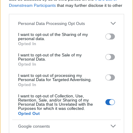
Downstream Participants
that may further disclose it to other
third parties.
Notizie in tempo reale?
Entra nel canale telegram di
Please note that this website/app uses one or more Google
Personal Data Processing Opt Outs
GalluraOggi.it
services and may gather and store information including but
not limited to your visit or usage behaviour. You may click to
I want to opt-out of the Sharing of my
personal data.
grant or deny consent to Google and its third-party tags to
Opted In
use your data for below specified purposes in below Google
consent section.
I want to opt-out of the Sale of my
Personal Data.
Ricevi le nostre ultime news
Opted In
I want to opt-out of processing my
da
Google News
Personal Data for Targeted Advertising.
Opted In
I want to opt-out of Collection, Use,
Retention, Sale, and/or Sharing of my
Condividi l'articolo
Personal Data that Is Unrelated with the
Purposes for which it was collected.
F
T
Pi
W
S
Opted Out
a
w
n
h
h
Google consents