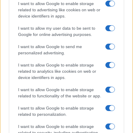
ce
it
te
at
a
Articolo precedente
I want to allow Google to enable storage
b
te
re
s
re
Prossimo articolo
related to advertising like cookies on web or
device identifiers in apps.
o
r
st
A
o
p
I want to allow my user data to be sent to
NOTIZIE RECENTI
Google for online advertising purposes.
k
p
I want to allow Google to send me
Le previsioni meteo per il weekend a Olbia e in
personalized advertising.
Gallura
I want to allow Google to enable storage
related to analytics like cookies on web or
Michelle Hunziker in Gallura, bella anche dal
device identifiers in apps.
vivo: un amico vip svela come fa
I want to allow Google to enable storage
related to functionality of the website or app.
Calangianus, dopo le polemiche il centro
I want to allow Google to enable storage
accoglienza minori chiude
related to personalization.
I want to allow Google to enable storage
Olbia, divieto di sosta contro spaccio e degrado:
related to security, including authentication