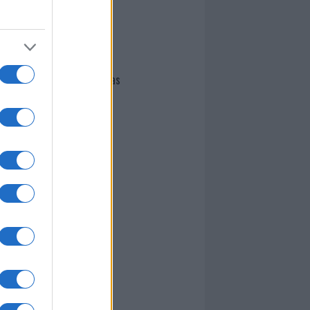
I nostri cari
Giovannimaria Cabras