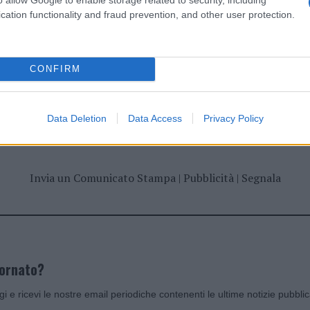
cation functionality and fraud prevention, and other user protection.
CONFIRM
dente
Prossimo articolo
Data Deletion
Data Access
Privacy Policy
Invia un Comunicato Stampa
|
Pubblicità
|
Segnala
iornato?
ggi e ricevi le nostre email periodiche contenenti le ultime notizie pubbli