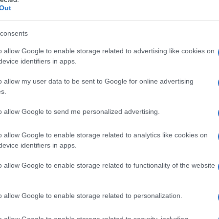
Out
consents
bia
o allow Google to enable storage related to advertising like cookies on
lazioni, i tuoi video e le tue foto
evice identifiers in apps.
ro +39 345 356 7512
o allow my user data to be sent to Google for online advertising
s.
to allow Google to send me personalized advertising.
eale?
gram di GalluraOggi.it
o allow Google to enable storage related to analytics like cookies on
evice identifiers in apps.
o allow Google to enable storage related to functionality of the website
ime news da
Google News
o allow Google to enable storage related to personalization.
o allow Google to enable storage related to security, including