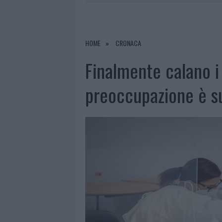
7 AGOSTO 2026
|
MICHELLE HUNZIKER IN GALLURA,
7 AGOSTO 2026
|
CALANGIANUS, DOPO LE POLEMIC
7 AGOSTO 2026
|
OLBIA, DIVIETO DI SOSTA CONT
HOME
CRONACA
8 AGOSTO 2026
|
RISTORANTE DISTRUTTO DALLE F
Finalmente calano i 
preoccupazione è su