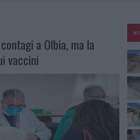
 BELLA ANCHE DAL VIVO: UN AMICO VIP SVELA COME FA
HE IL CENTRO ACCOGLIENZA MINORI CHIUDE
RO SPACCIO E DEGRADO: ESPLODE LA PROTESTA
NOT
IAMME A LA MADDALENA, INCENDIO A MONTI D’À RENA
contagi a Olbia, ma la
i vaccini