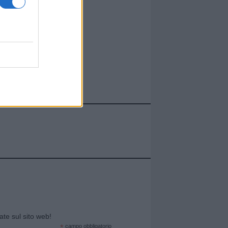
cate sul sito web!
*
campo obbligatorio