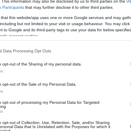
. This information may also be disclosed by us to third parties on the
IA
 sperare resterà ancora chiuso il parco Fausto
Participants
that may further disclose it to other third parties.
un
calo dei contagi tale da poter riaprire in
 that this website/app uses one or more Google services and may gath
 che erano arrivate al Comune di
including but not limited to your visit or usage behaviour. You may click 
i a rischio
in un luogo difficile da
 to Google and its third-party tags to use your data for below specifi
ogle consent section.
elta difficile ma “non possiamo fare
l Data Processing Opt Outs
o opt-out of the Sharing of my personal data.
In
azionali?
o opt-out of the Sale of my Personal Data.
In
 mese
cliccando
qui
to opt-out of processing my Personal Data for Targeted
ing.
In
o opt-out of Collection, Use, Retention, Sale, and/or Sharing
do nella sezione
Login
dal menù del sito o
ersonal Data that Is Unrelated with the Purposes for which it
lected.