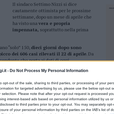
Il sindaco Settimo Nizzi si dice
cautamente ottimista per le prossime
settimane, dopo un mese di aprile che
ha visto una
vera e propria
impennata,
soprattutto nella prima
rano “solo” 150,
dieci giorni dopo sono
icco dei 606 casi rilevati il 22 di aprile
. Da
cendente che porta ai dati di oggi.
i.it -
Do Not Process My Personal Information
igliora, rimangono ancora i
problemi nelle
, forniti ancora troppo in ritardo secondo il
to opt-out of the sale, sharing to third parties, or processing of your per
 grande mole di lavoro di inserimento. Il primo
formation for targeted advertising by us, please use the below opt-out s
le sua
preoccupazione per quanto riguarda
r selection. Please note that after your opt-out request is processed y
a abbiamo la possibilità di somministrare tra le
eing interest-based ads based on personal information utilized by us or
 invece, a causa della carenza di vaccini,
disclosed to third parties prior to your opt-out. You may separately opt-
ia – spiega – . Praticamente solo i richiami”.
losure of your personal information by third parties on the IAB’s list of
NEC