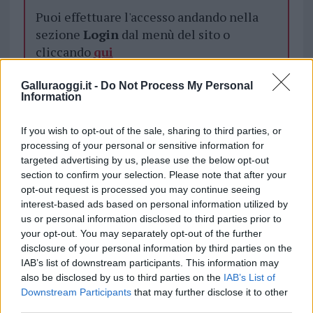
Puoi effettuare l'accesso andando nella
sezione
Login
dal menù del sito o
cliccando
qui
Galluraoggi.it -
Do Not Process My Personal
Information
TEMI:
Meteo Gallura
Meteo Weekend Gallura
Spiagge Gallura
If you wish to opt-out of the sale, sharing to third parties, or
processing of your personal or sensitive information for
Notizie in tempo reale?
targeted advertising by us, please use the below opt-out
Entra nel canale telegram di
section to confirm your selection. Please note that after your
GalluraOggi.it
opt-out request is processed you may continue seeing
interest-based ads based on personal information utilized by
us or personal information disclosed to third parties prior to
your opt-out. You may separately opt-out of the further
disclosure of your personal information by third parties on the
Inviaci le tue segnalazioni,
IAB’s list of downstream participants. This information may
i tuoi video e le tue foto
also be disclosed by us to third parties on the
IAB’s List of
Downstream Participants
that may further disclose it to other
Su WhatsApp al numero +39
third parties.