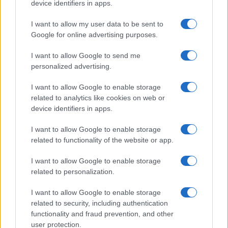
o
p
device identifiers in apps.
NOTIZIE RECENTI
k
p
I want to allow my user data to be sent to
Google for online advertising purposes.
Controlli rafforzati in Costa Smeralda, 20
arresti e 135 denunce
I want to allow Google to send me
personalized advertising.
Tre milioni di euro dalla Provincia Gallura per
I want to allow Google to enable storage
nuove aule nelle scuole di Olbia
related to analytics like cookies on web or
device identifiers in apps.
Incidente sulla provinciale 125, paura tra Olbia e
I want to allow Google to enable storage
Arzachena
related to functionality of the website or app.
I want to allow Google to enable storage
Incidente sulla strada provinciale ad Arzachena,
related to personalization.
un ferito
I want to allow Google to enable storage
related to security, including authentication
Sangue, musica e solidarietà con Avis Olbia al
functionality and fraud prevention, and other
user protection.
Delta Center