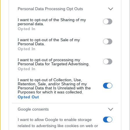
345 356 7512
Please note that this website/app uses one or more Google
Personal Data Processing Opt Outs
services and may gather and store information including but
not limited to your visit or usage behaviour. You may click to
I want to opt-out of the Sharing of my
personal data.
grant or deny consent to Google and its third-party tags to
Opted In
use your data for below specified purposes in below Google
Ricevi le nostre ultime news
consent section.
I want to opt-out of the Sale of my
Personal Data.
da
Google News
Opted In
I want to opt-out of processing my
Personal Data for Targeted Advertising.
Opted In
Condividi l'articolo
I want to opt-out of Collection, Use,
F
T
Pi
W
S
Retention, Sale, and/or Sharing of my
Personal Data that Is Unrelated with the
a
w
n
h
h
Purposes for which it was collected.
Opted Out
ce
it
te
at
a
Articolo precedente
b
te
re
s
re
Google consents
Prossimo articolo
o
r
st
A
I want to allow Google to enable storage
related to advertising like cookies on web or