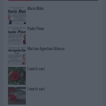
Mario Malu
Paolo Pinna
Martina Agostina Diturco
I nostri cari
I nostri cari