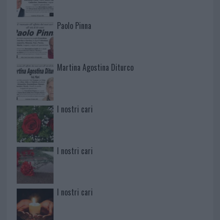
Paolo Pinna
Martina Agostina Diturco
I nostri cari
I nostri cari
I nostri cari