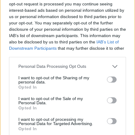
opt-out request is processed you may continue seeing
interest-based ads based on personal information utilized by
us or personal information disclosed to third parties prior to
your opt-out. You may separately opt-out of the further
disclosure of your personal information by third parties on the
IAB’s list of downstream participants. This information may
also be disclosed by us to third parties on the
IAB’s List of
Downstream Participants
that may further disclose it to other
Vuoi rimuovere le pubblicità nazionali?
third parties.
Please note that this website/app uses one or more Google
Puoi abbonarti a
soli € 1,10 al mese
Personal Data Processing Opt Outs
services and may gather and store information including but
cliccando
qui
not limited to your visit or usage behaviour. You may click to
I want to opt-out of the Sharing of my
personal data.
grant or deny consent to Google and its third-party tags to
Opted In
Sei già abbonato?
use your data for below specified purposes in below Google
consent section.
I want to opt-out of the Sale of my
Personal Data.
Puoi effettuare l'accesso andando nella
Opted In
sezione
Login
dal menù del sito o
I want to opt-out of processing my
cliccando
qui
Personal Data for Targeted Advertising.
Opted In