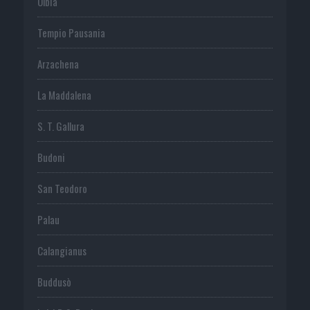
Olbia
Tempio Pausania
Arzachena
La Maddalena
S. T. Gallura
Budoni
San Teodoro
Palau
Calangianus
Buddusò