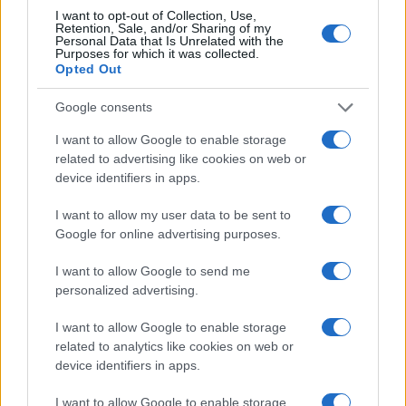
I want to opt-out of Collection, Use,
TEMI:
Alexandre Muller
Andrea Frasconi
Retention, Sale, and/or Sharing of my
Personal Data that Is Unrelated with the
Fabio Fognini
Francesco Maestrelli
Purposes for which it was collected.
Opted Out
Giuseppe Bianco
Notizie Olbia
Olbia Challenger
Ryan Peniston
Google consents
Inviaci le tue segnalazioni,
I want to allow Google to enable storage
related to advertising like cookies on web or
i tuoi video e le tue foto
device identifiers in apps.
Su WhatsApp al numero +39
345 356 7512
I want to allow my user data to be sent to
Google for online advertising purposes.
I want to allow Google to send me
personalized advertising.
Notizie in tempo reale?
Entra nel canale telegram di
I want to allow Google to enable storage
GalluraOggi.it
related to analytics like cookies on web or
device identifiers in apps.
I want to allow Google to enable storage