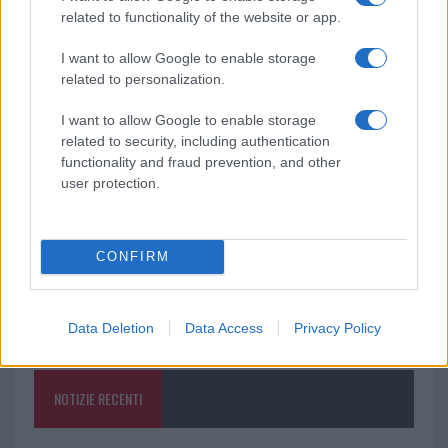
related to functionality of the website or app.
Ricevi le nostre ultime news
I want to allow Google to enable storage
related to personalization.
da
Google News
I want to allow Google to enable storage
related to security, including authentication
functionality and fraud prevention, and other
Condividi l'articolo
user protection.
F
T
Pi
W
S
a
w
n
h
h
CONFIRM
ce
it
te
at
a
Articolo precedente
b
te
re
s
re
Prossimo articolo
Data Deletion
Data Access
Privacy Policy
o
r
st
A
o
p
NOTIZIE RECENTI
k
p