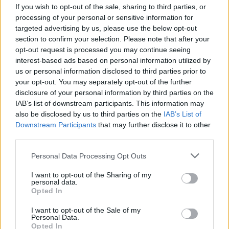
If you wish to opt-out of the sale, sharing to third parties, or
Inviaci le tue segnalazioni,
processing of your personal or sensitive information for
i tuoi video e le tue foto
targeted advertising by us, please use the below opt-out
Su WhatsApp al numero +39
section to confirm your selection. Please note that after your
opt-out request is processed you may continue seeing
345 356 7512
interest-based ads based on personal information utilized by
us or personal information disclosed to third parties prior to
your opt-out. You may separately opt-out of the further
disclosure of your personal information by third parties on the
IAB’s list of downstream participants. This information may
Ricevi le nostre ultime news
also be disclosed by us to third parties on the
IAB’s List of
Downstream Participants
that may further disclose it to other
third parties.
da
Google News
Please note that this website/app uses one or more Google
Personal Data Processing Opt Outs
services and may gather and store information including but
not limited to your visit or usage behaviour. You may click to
I want to opt-out of the Sharing of my
Condividi l'articolo
personal data.
grant or deny consent to Google and its third-party tags to
Opted In
F
T
Pi
W
S
use your data for below specified purposes in below Google
consent section.
I want to opt-out of the Sale of my
a
w
n
h
h
Personal Data.
Opted In