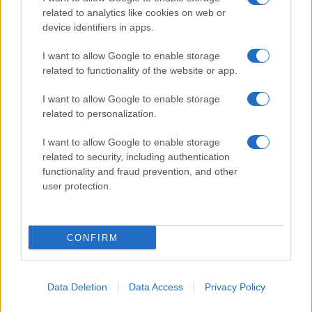
un ferito
related to analytics like cookies on web or
device identifiers in apps.
Sangue, musica e solidarietà con Avis Olbia al
I want to allow Google to enable storage
Delta Center
related to functionality of the website or app.
I want to allow Google to enable storage
Meteo Olbia 9 agosto, temperature in calo
related to personalization.
I want to allow Google to enable storage
related to security, including authentication
Salmo finisce in ospedale a Catania, ma il tour
functionality and fraud prevention, and other
va avanti: “Sicilia, ci sono”
user protection.
CONFIRM
Data Deletion
Data Access
Privacy Policy