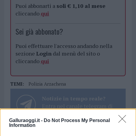
Puoi abbonarti a
soli € 1,10 al mese
cliccando
qui
Sei già abbonato?
Puoi effettuare l'accesso andando nella
sezione
Login
dal menù del sito o
cliccando
qui
TEMI:
Polizia Arzachena
Notizie in tempo reale?
Entra nel canale telegram di
GalluraOggi.it
Galluraoggi.it -
Do Not Process My Personal
Information