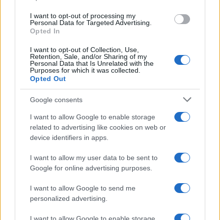
ce
it
te
at
a
Articolo precedente
b
te
re
s
re
I want to opt-out of processing my
Prossimo articolo
Personal Data for Targeted Advertising.
o
r
st
A
Opted In
o
p
I want to opt-out of Collection, Use,
Retention, Sale, and/or Sharing of my
NOTIZIE RECENTI
k
p
Personal Data that Is Unrelated with the
Purposes for which it was collected.
Opted Out
Controlli rafforzati in Costa Smeralda, 20
Google consents
arresti e 135 denunce
I want to allow Google to enable storage
related to advertising like cookies on web or
Tre milioni di euro dalla Provincia Gallura per
device identifiers in apps.
nuove aule nelle scuole di Olbia
I want to allow my user data to be sent to
Google for online advertising purposes.
Incidente sulla provinciale 125, paura tra Olbia e
Arzachena
I want to allow Google to send me
personalized advertising.
Incidente sulla strada provinciale ad Arzachena,
I want to allow Google to enable storage