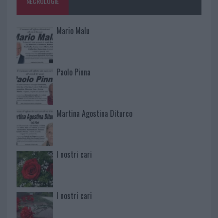
NECROLOGIE
Mario Malu
Paolo Pinna
Martina Agostina Diturco
I nostri cari
I nostri cari