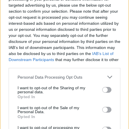
Sei già abbonato?
targeted advertising by us, please use the below opt-out
section to confirm your selection. Please note that after your
Puoi effettuare l'accesso andando nella
opt-out request is processed you may continue seeing
sezione
Login
dal menù del sito o
interest-based ads based on personal information utilized by
cliccando
qui
us or personal information disclosed to third parties prior to
your opt-out. You may separately opt-out of the further
disclosure of your personal information by third parties on the
IAB’s list of downstream participants. This information may
TEMI:
Cinghiale Congelato
also be disclosed by us to third parties on the
IAB’s List of
Cinghiale Congelato Aglientu
Notizie Aglientu
Downstream Participants
that may further disclose it to other
third parties.
Inviaci le tue segnalazioni,
Please note that this website/app uses one or more Google
Personal Data Processing Opt Outs
i tuoi video e le tue foto
services and may gather and store information including but
Su WhatsApp al numero +39
not limited to your visit or usage behaviour. You may click to
I want to opt-out of the Sharing of my
personal data.
345 356 7512
grant or deny consent to Google and its third-party tags to
Opted In
use your data for below specified purposes in below Google
consent section.
I want to opt-out of the Sale of my
Personal Data.
Opted In
Notizie in tempo reale?
I want to opt-out of processing my