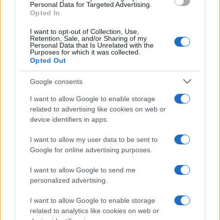
Entra nel canale telegram di
Personal Data for Targeted Advertising.
GalluraOggi.it
Opted In
I want to opt-out of Collection, Use,
Retention, Sale, and/or Sharing of my
Personal Data that Is Unrelated with the
Purposes for which it was collected.
Opted Out
Ricevi le nostre ultime news
Google consents
da
Google News
I want to allow Google to enable storage
related to advertising like cookies on web or
device identifiers in apps.
Condividi l'articolo
I want to allow my user data to be sent to
Google for online advertising purposes.
F
T
Pi
W
S
a
w
n
h
h
I want to allow Google to send me
personalized advertising.
ce
it
te
at
a
Articolo precedente
b
te
re
s
re
I want to allow Google to enable storage
Prossimo articolo
related to analytics like cookies on web or
o
r
st
A