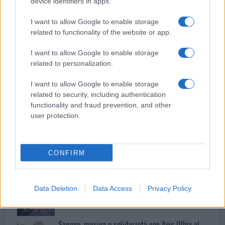
device identifiers in apps.
o
p
I want to allow Google to enable storage
NOTIZIE RECENTI
k
p
related to functionality of the website or app.
Controlli rafforzati in Costa Smeralda, 20
I want to allow Google to enable storage
related to personalization.
arresti e 135 denunce
I want to allow Google to enable storage
related to security, including authentication
Tre milioni di euro dalla Provincia Gallura per
functionality and fraud prevention, and other
nuove aule nelle scuole di Olbia
user protection.
Incidente sulla provinciale 125, paura tra Olbia e
Arzachena
CONFIRM
Incidente sulla strada provinciale ad Arzachena,
Data Deletion
Data Access
Privacy Policy
un ferito
Sangue, musica e solidarietà con Avis Olbia al