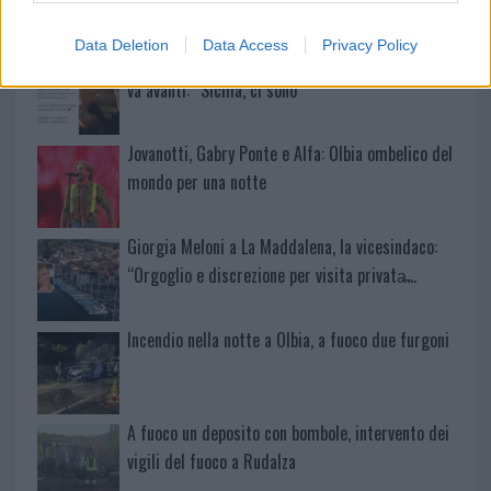
Data Deletion
Data Access
Privacy Policy
Salmo finisce in ospedale a Catania, ma il tour
va avanti: “Sicilia, ci sono”
Jovanotti, Gabry Ponte e Alfa: Olbia ombelico del
mondo per una notte
Giorgia Meloni a La Maddalena, la vicesindaco:
“Orgoglio e discrezione per visita privata̶…
Incendio nella notte a Olbia, a fuoco due furgoni
A fuoco un deposito con bombole, intervento dei
vigili del fuoco a Rudalza