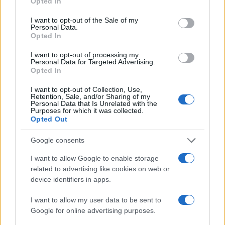
Opted In
use your data for below specified purposes in below Google
Inviaci le tue segnalazioni,
consent section.
I want to opt-out of the Sale of my
i tuoi video e le tue foto
Personal Data.
Opted In
Su WhatsApp al numero +39
345 356 7512
I want to opt-out of processing my
Personal Data for Targeted Advertising.
Opted In
I want to opt-out of Collection, Use,
Retention, Sale, and/or Sharing of my
Notizie in tempo reale?
Personal Data that Is Unrelated with the
Purposes for which it was collected.
Entra nel canale telegram di
Opted Out
GalluraOggi.it
Google consents
I want to allow Google to enable storage
related to advertising like cookies on web or
device identifiers in apps.
Ricevi le nostre ultime news
I want to allow my user data to be sent to
Google for online advertising purposes.
da
Google News