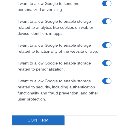
I want to allow Google to send me
personalized advertising.
Condividi l'articolo
I want to allow Google to enable storage
F
T
Pi
W
S
related to analytics like cookies on web or
device identifiers in apps.
a
w
n
h
h
ce
it
te
at
a
I want to allow Google to enable storage
Articolo precedente
related to functionality of the website or app.
b
te
re
s
re
Prossimo articolo
o
r
st
A
I want to allow Google to enable storage
related to personalization.
o
p
NOTIZIE RECENTI
k
p
I want to allow Google to enable storage
related to security, including authentication
functionality and fraud prevention, and other
Sangue, musica e solidarietà con Avis Olbia al
user protection.
Delta Center
Meteo Olbia 9 agosto, temperature in calo
CONFIRM