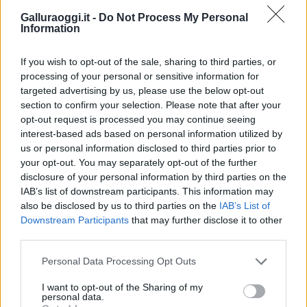
Galluraoggi.it -
Do Not Process My Personal
Information
Vuoi rimuovere le pubblicità nazionali?
If you wish to opt-out of the sale, sharing to third parties, or
processing of your personal or sensitive information for
Puoi abbonarti a
soli € 1,10 al mese
targeted advertising by us, please use the below opt-out
cliccando
qui
section to confirm your selection. Please note that after your
opt-out request is processed you may continue seeing
Sei già abbonato?
interest-based ads based on personal information utilized by
us or personal information disclosed to third parties prior to
your opt-out. You may separately opt-out of the further
Puoi effettuare l'accesso andando nella
disclosure of your personal information by third parties on the
sezione
Login
dal menù del sito o
IAB’s list of downstream participants. This information may
cliccando
qui
also be disclosed by us to third parties on the
IAB’s List of
Downstream Participants
that may further disclose it to other
third parties.
TEMI:
Cinzia Pinna
Comune Di Olbia
Please note that this website/app uses one or more Google
Personal Data Processing Opt Outs
services and may gather and store information including but
Notizie Gallura
Notizie Olbia
Notizie Sardegna
not limited to your visit or usage behaviour. You may click to
I want to opt-out of the Sharing of my
Olbia Notizie
Rosa Maria Elvo
personal data.
grant or deny consent to Google and its third-party tags to