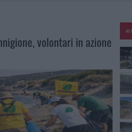
IAMME A LA MADDALENA, INCENDIO A MONTI D’À RENA
KEND A OLBIA E IN GALLURA
 BELLA ANCHE DAL VIVO: UN AMICO VIP SVELA COME FA
NOT
 A FUOCO DUE FURGONI
nigione, volontari in azione