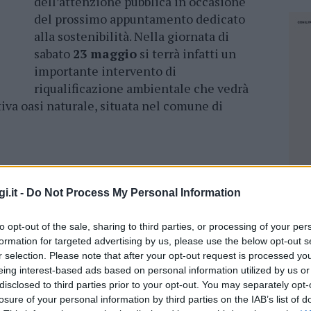
dell’attenzione pubblica in occasione
del prossimo appuntamento dedicato
alla sostenibilità. Nella giornata di
sabato
23 maggio
si terrà infatti un
importante intervento di
riqualificazione ambientale che vedrà
va oasi naturale, situata nel comune di
della celebre campagna nazionale “Spiagge e
i.it -
Do Not Process My Personal Information
biente. Un’iniziativa storica che ogni anno
tutta Italia per contrastare l’inquinamento da
to opt-out of the sale, sharing to third parties, or processing of your per
ti sulle coste. Per l’appuntamento gallurese,
formation for targeted advertising by us, please use the below opt-out s
r selection. Please note that after your opt-out request is processed y
ora più profondo grazie alla fondamentale
eing interest-based ads based on personal information utilized by us or
 a difesa dell’ambiente nel territorio di
disclosed to third parties prior to your opt-out. You may separately opt-
e dimostra come il tessuto associativo del
losure of your personal information by third parties on the IAB’s list of
NEC