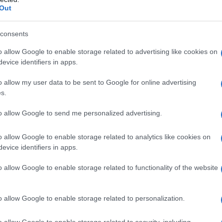
Out
azionali?
consents
 mese
cliccando
qui
o allow Google to enable storage related to advertising like cookies on
evice identifiers in apps.
o allow my user data to be sent to Google for online advertising
s.
do nella sezione
Login
dal menù del sito o
to allow Google to send me personalized advertising.
o allow Google to enable storage related to analytics like cookies on
evice identifiers in apps.
ente
Notizie Arzachena
Notizie Gallura
o allow Google to enable storage related to functionality of the website
lazioni, i tuoi video e le tue foto
ro +39 345 356 7512
o allow Google to enable storage related to personalization.
o allow Google to enable storage related to security, including