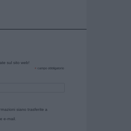
cate sul sito web!
*
campo obbligatorio
rmazioni siano trasferite a
e e-mail.