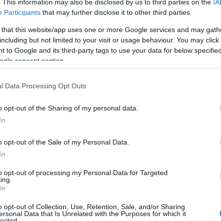
ispondere con prontezza e determinazione alle
. This information may also be disclosed by us to third parties on the
IA
o gli ecosistemi marini.
Participants
that may further disclose it to other third parties.
 that this website/app uses one or more Google services and may gath
a
si propone non solo di rimuovere i detriti
including but not limited to your visit or usage behaviour. You may click 
lle mareggiate e dell’incuria, ma anche di
 to Google and its third-party tags to use your data for below specifi
sibilizzazione e di educazione civica. La
ogle consent section.
o del Comitato amici a difesa dell’ambiente
dicamento locale e della conoscenza profonda
l Data Processing Opt Outs
ritorio di Arzachena, elementi chiave per
ioni di salvaguardia.
o opt-out of the Sharing of my personal data.
In
ta di volontariato rappresenta un’occasione
isitatori di contribuire attivamente al
o opt-out of the Sale of my Personal Data.
ndo bellezza e decoro a uno degli angoli più
In
 Comitato fanno sapere che l’invito è rivolto a
to opt-out of processing my Personal Data for Targeted
e ora della propria giornata a questa nobile
ing.
In
 nell’amore per la natura e per la propria terra.
o opt-out of Collection, Use, Retention, Sale, and/or Sharing
ersonal Data that Is Unrelated with the Purposes for which it
lected.