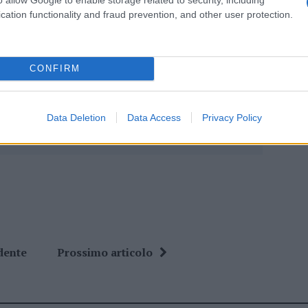
cation functionality and fraud prevention, and other user protection.
eale?
gram di GalluraOggi.it
CONFIRM
Data Deletion
Data Access
Privacy Policy
ime news da
Google News
dente
Prossimo articolo