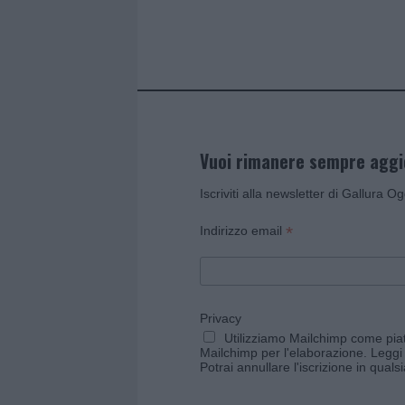
o
p
k
p
Vuoi rimanere sempre agg
Iscriviti alla newsletter di Gallura O
*
Indirizzo email
Privacy
Utilizziamo Mailchimp come piatt
Mailchimp per l'elaborazione.
Leggi 
Potrai annullare l'iscrizione in qual