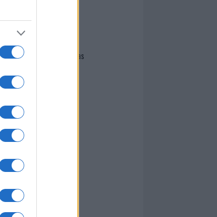
I nostri cari
Giovannimaria Cabras