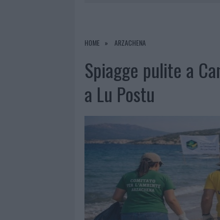
8 AGOSTO 2026
|
RISTORANTE DISTRUTTO DALLE F
7 AGOSTO 2026
|
LE PREVISIONI METEO PER IL WEE
7 AGOSTO 2026
|
MICHELLE HUNZIKER IN GALLURA,
HOME
ARZACHENA
8 AGOSTO 2026
|
INCENDIO NELLA NOTTE A OLBIA,
Spiagge pulite a Can
a Lu Postu