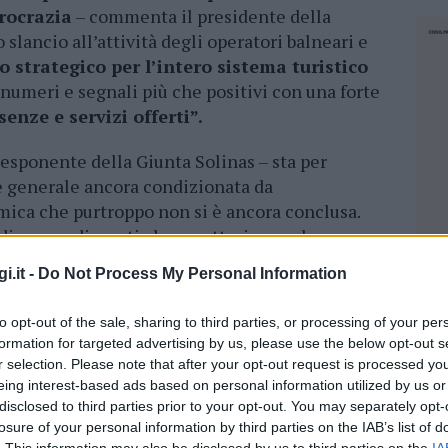
urocrazia
– commenta il presidente della
slancio all’attività degli operatori balneari e
 strategico per l’intero sistema turistico
 numeri e segnali più che positivi con una forte
enze e servizi offerti”.
’esponente della Giunta Solinas – sta per
ne generale ancora condizionata da
ica che purtroppo non si è ancora conclusa.
 di provvedimenti che caratterizzano la
mo
, per garantire quell’uniformità ed efficienza
i.it -
Do Not Process My Personal Information
bbiamo deciso di adottare un iter specifico per
anze e le concessioni già di competenza
to opt-out of the sale, sharing to third parties, or processing of your per
e attribuzione”.
formation for targeted advertising by us, please use the below opt-out s
r selection. Please note that after your opt-out request is processed y
n scadenza basta presentare ai Servizi
eing interest-based ads based on personal information utilized by us or
di demanio marittimo la
richiesta
disclosed to third parties prior to your opt-out. You may separately opt-
losure of your personal information by third parties on the IAB’s list of
to e dalla cauzione.
Gli interessati devono
NEC
. This information may also be disclosed by us to third parties on the
IA