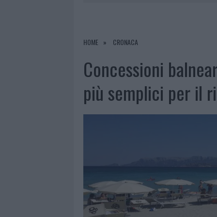
6 AGOSTO 2026
|
METEO OLBIA 7 AGOSTO, SOLE 
6 AGOSTO 2026
|
INCENDI, A SAN PASQUALE ARRIV
6 AGOSTO 2026
|
ANDREA MURA CONQUISTA PALAU
HOME
CRONACA
6 AGOSTO 2026
|
CALANGIANUS, ALLARME SUL CENT
Concessioni balnear
più semplici per il 