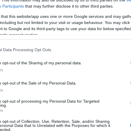
sa istanza al Suape, lo Sportello unico per le
Participants
that may further disclose it to other third parties.
 senza bisogno di un’ulteriore
 parte degli uffici regionali. I Servizi regionali
 that this website/app uses one or more Google services and may gath
including but not limited to your visit or usage behaviour. You may click 
nno sempre adottare “un
provvedimento di
 to Google and its third-party tags to use your data for below specifi
sopravvenuto interesse pubblico ostativo al
ogle consent section.
concessione provvisoria”.
l Data Processing Opt Outs
ricreative,
“considerata l’estrema varietà delle
ta, che motivano la richiesta di tali
o opt-out of the Sharing of my personal data.
esentazione di nuove istanze che
In
dinario
e verranno esaminate in ordine di
onclusione dei relativi procedimenti, non
o opt-out of the Sale of my Personal Data.
e, per la stagione imminente, a
In
nti”. La delibera
disciplina anche le
to opt-out of processing my Personal Data for Targeted
i Comuni di aree demaniali
destinate alla
ing.
potranno svolgersi in una o più aree definite e
In
alle singole amministrazioni locali, dopo il
o opt-out of Collection, Use, Retention, Sale, and/or Sharing
ne (anche pluriennale e dietro corresponsione
ersonal Data that Is Unrelated with the Purposes for which it
lected.