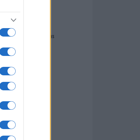
I nostri cari
Giovannimaria Cabras