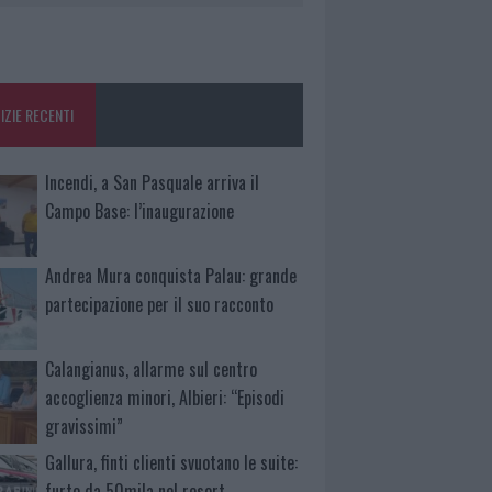
IZIE RECENTI
Incendi, a San Pasquale arriva il
Campo Base: l’inaugurazione
Andrea Mura conquista Palau: grande
partecipazione per il suo racconto
Calangianus, allarme sul centro
accoglienza minori, Albieri: “Episodi
gravissimi”
Gallura, finti clienti svuotano le suite:
furto da 50mila nel resort