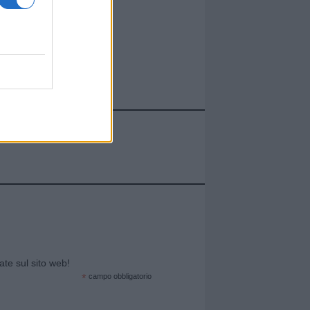
cate sul sito web!
*
campo obbligatorio