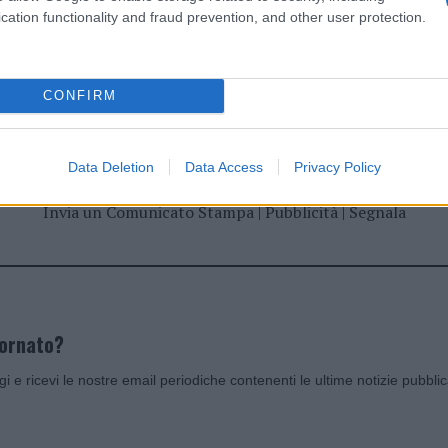
cation functionality and fraud prevention, and other user protection.
dente
Prossimo articolo
CONFIRM
Data Deletion
Data Access
Privacy Policy
Invia un Comunicato Stampa
|
Pubblicità
|
Segnala
iornato?
ggi e ricevi le nostre email periodiche contenenti le ultime notizie pubbli