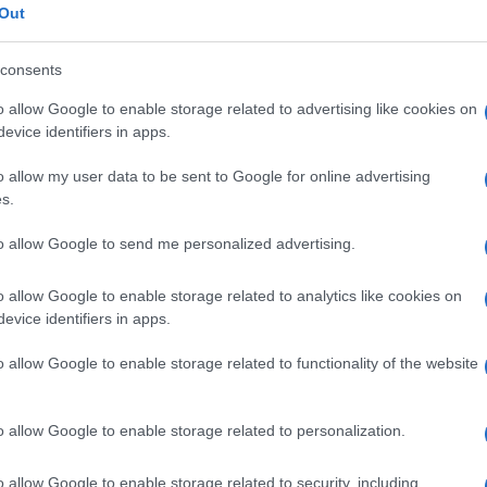
 “saranno
lasciate alla pubblica e libera
Out
tirle all’occorrenza, dandone preavviso ai
consents
o allow Google to enable storage related to advertising like cookies on
azionali?
evice identifiers in apps.
o allow my user data to be sent to Google for online advertising
 mese
cliccando
qui
s.
to allow Google to send me personalized advertising.
do nella sezione
Login
dal menù del sito o
o allow Google to enable storage related to analytics like cookies on
evice identifiers in apps.
o allow Google to enable storage related to functionality of the website
 Sardegna
o allow Google to enable storage related to personalization.
o allow Google to enable storage related to security, including