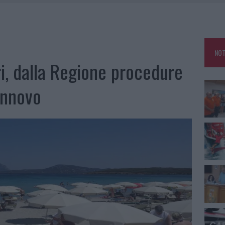
E CALDO TORNANO PROTAGONISTI
A IL CAMPO BASE: L’INAUGURAZIONE
: GRANDE PARTECIPAZIONE PER IL SUO RACCONTO
NOT
RO ACCOGLIENZA MINORI, ALBIERI: “EPISODI GRAVISSIMI”
i, dalla Regione procedure
rinnovo