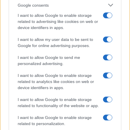
F
T
Pi
W
S
Google consents
a
w
n
h
h
I want to allow Google to enable storage
ce
it
te
at
a
related to advertising like cookies on web or
Articolo precedente
device identifiers in apps.
b
te
re
s
re
Prossimo articolo
I want to allow my user data to be sent to
o
r
st
A
Google for online advertising purposes.
o
p
NOTIZIE RECENTI
I want to allow Google to send me
k
p
personalized advertising.
Incendio nella notte a Olbia, a fuoco due furgoni
I want to allow Google to enable storage
related to analytics like cookies on web or
device identifiers in apps.
A fuoco un deposito con bombole, intervento dei
I want to allow Google to enable storage
related to functionality of the website or app.
vigili del fuoco a Rudalza
I want to allow Google to enable storage
Ristorante distrutto dalle fiamme a La
related to personalization.