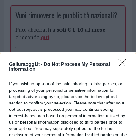
Vuoi rimuovere le pubblicità nazionali?
Puoi abbonarti a
soli € 1,10 al mese
cliccando
qui
Sei già abbonato?
Galluraoggi.it -
Do Not Process My Personal
Puoi effettuare l'accesso andando nella
Information
sezione
Login
dal menù del sito o
cliccando
qui
If you wish to opt-out of the sale, sharing to third parties, or
processing of your personal or sensitive information for
targeted advertising by us, please use the below opt-out
section to confirm your selection. Please note that after your
TEMI:
Roberto Li Gioi
opt-out request is processed you may continue seeing
interest-based ads based on personal information utilized by
Notizie in tempo reale?
us or personal information disclosed to third parties prior to
your opt-out. You may separately opt-out of the further
Entra nel canale telegram di
disclosure of your personal information by third parties on the