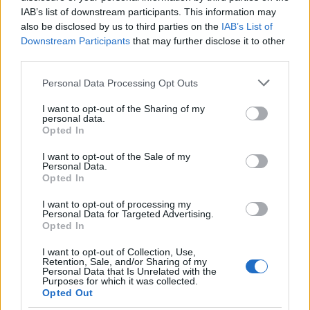
GalluraOggi.it
IAB’s list of downstream participants. This information may
also be disclosed by us to third parties on the
IAB’s List of
Downstream Participants
that may further disclose it to other
third parties.
Inviaci le tue segnalazioni,
Please note that this website/app uses one or more Google
Personal Data Processing Opt Outs
i tuoi video e le tue foto
services and may gather and store information including but
Su WhatsApp al numero +39
not limited to your visit or usage behaviour. You may click to
I want to opt-out of the Sharing of my
personal data.
345 356 7512
grant or deny consent to Google and its third-party tags to
Opted In
use your data for below specified purposes in below Google
consent section.
I want to opt-out of the Sale of my
Personal Data.
Opted In
Ricevi le nostre ultime news
I want to opt-out of processing my
Personal Data for Targeted Advertising.
Opted In
da
Google News
I want to opt-out of Collection, Use,
Retention, Sale, and/or Sharing of my
Personal Data that Is Unrelated with the
Purposes for which it was collected.
Condividi l'articolo
Opted Out