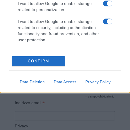
I want to allow Google to enable storage
related to personalization.
I want to allow Google to enable storage
related to security, including authentication
Invia un Comunicato Stampa
|
Pubblicità
|
Segnala
functionality and fraud prevention, and other
user protection.
CONFIRM
Vuoi rimanere sempre aggiornato?
Iscriviti alla newsletter di Gallura Oggi e ricevi le nostre
Data Deletion
Data Access
Privacy Policy
email periodiche contenenti le ultime notizie pubblicate
sul sito web!
*
campo obbligatorio
*
Indirizzo email
Privacy