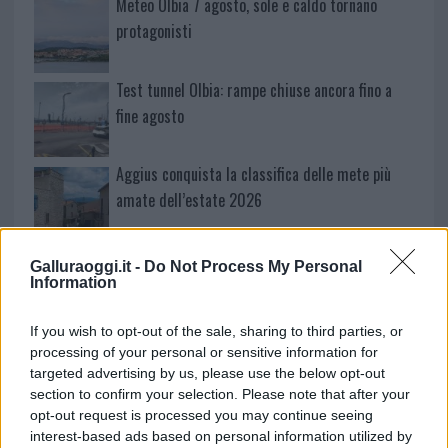
Meteo Olbia 7 agosto, sole e caldo tornano
protagonisti
Test tunnel Olbia: rampe chiuse ancora fino a
fine agosto
Aggius conquista la classifica delle mete più
amate dell’estate 2026
Nuovi posti auto in via La Marmora, parcheggio
Galluraoggi.it -
Do Not Process My Personal
provvisorio a La Maddalena
Information
If you wish to opt-out of the sale, sharing to third parties, or
Allarme truffe a Berchidda, falsi incaricati
processing of your personal or sensitive information for
bussano alle porte
targeted advertising by us, please use the below opt-out
section to confirm your selection. Please note that after your
opt-out request is processed you may continue seeing
Notre-Dame de Paris conquista Olbia, la prima
interest-based ads based on personal information utilized by