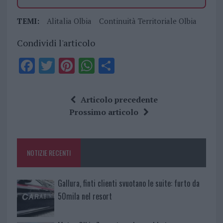
TEMI:
Alitalia Olbia
Continuità Territoriale Olbia
Condividi l'articolo
F
T
Pi
W
S
a
w
n
h
h
ce
it
te
at
a
Articolo precedente
b
te
re
s
re
Prossimo articolo
o
r
st
A
o
p
NOTIZIE RECENTI
k
p
Gallura, finti clienti svuotano le suite: furto da
50mila nel resort