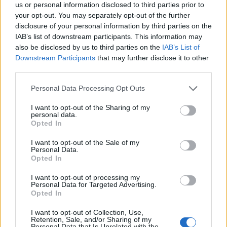
al Molo Brin è un successo
us or personal information disclosed to third parties prior to
your opt-out. You may separately opt-out of the further
disclosure of your personal information by third parties on the
IAB’s list of downstream participants. This information may
also be disclosed by us to third parties on the
IAB’s List of
Downstream Participants
that may further disclose it to other
third parties.
Please note that this website/app uses one or more Google
Personal Data Processing Opt Outs
services and may gather and store information including but
not limited to your visit or usage behaviour. You may click to
I want to opt-out of the Sharing of my
personal data.
grant or deny consent to Google and its third-party tags to
Opted In
use your data for below specified purposes in below Google
NECROLOGIE
consent section.
I want to opt-out of the Sale of my
Personal Data.
Opted In
Mario Malu
I want to opt-out of processing my
Personal Data for Targeted Advertising.
Opted In
Paolo Pinna
I want to opt-out of Collection, Use,
Retention, Sale, and/or Sharing of my
Personal Data that Is Unrelated with the