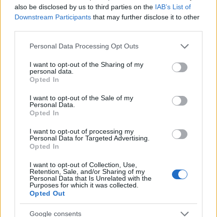
a
w
n
h
h
also be disclosed by us to third parties on the
IAB’s List of
ce
it
te
at
a
Downstream Participants
that may further disclose it to other
Articolo precedente
third parties.
b
te
re
s
re
Prossimo articolo
o
r
st
A
Please note that this website/app uses one or more Google
Personal Data Processing Opt Outs
services and may gather and store information including but
o
p
not limited to your visit or usage behaviour. You may click to
I want to opt-out of the Sharing of my
NOTIZIE RECENTI
personal data.
k
p
grant or deny consent to Google and its third-party tags to
Opted In
use your data for below specified purposes in below Google
consent section.
I want to opt-out of the Sale of my
Santa Teresa Gallura, nuove regole per la
Personal Data.
raccolta differenziata
Opted In
I want to opt-out of processing my
Personal Data for Targeted Advertising.
Robbie Williams incanta il gala del Big Art
Opted In
Festival al Romazzino
I want to opt-out of Collection, Use,
Retention, Sale, and/or Sharing of my
Personal Data that Is Unrelated with the
Maxi piano tra Smeralda Holding e il Comune di
Purposes for which it was collected.
Opted Out
Arzachena
Google consents