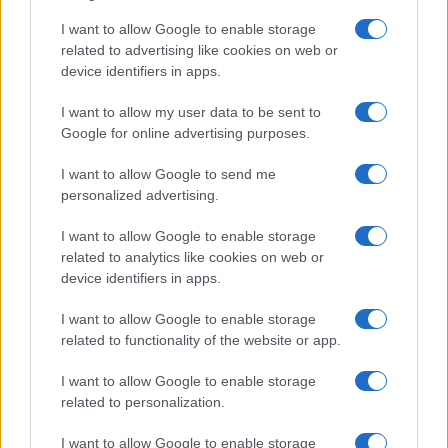
Salvini al concerto per De Andrè, la nipote: “Mio
I want to allow Google to enable storage
nonno gli avrebbe chiesto che cazzo ci faceva”
related to advertising like cookies on web or
device identifiers in apps.
Stop ai cantieri privati a Olbia, nuove regole
I want to allow my user data to be sent to
anche a San Pantaleo
Google for online advertising purposes.
I want to allow Google to send me
Rapina a Porto Rotondo, due uomini fermati dai
personalized advertising.
carabinieri
I want to allow Google to enable storage
related to analytics like cookies on web or
Auto prende fuoco sulla strada statale 125 a
device identifiers in apps.
Olbia, cosa è successo
I want to allow Google to enable storage
related to functionality of the website or app.
I want to allow Google to enable storage
related to personalization.
I want to allow Google to enable storage