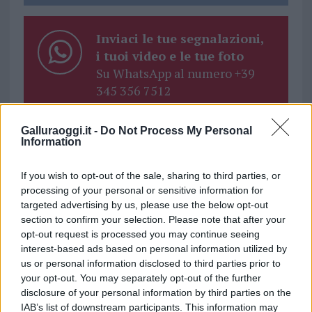
Inviaci le tue segnalazioni,
i tuoi video e le tue foto
Su WhatsApp al numero +39
345 356 7512
Galluraoggi.it -
Do Not Process My Personal
Information
Ricevi le nostre ultime news
If you wish to opt-out of the sale, sharing to third parties, or
processing of your personal or sensitive information for
targeted advertising by us, please use the below opt-out
da
Google News
section to confirm your selection. Please note that after your
opt-out request is processed you may continue seeing
interest-based ads based on personal information utilized by
Condividi l'articolo
us or personal information disclosed to third parties prior to
your opt-out. You may separately opt-out of the further
F
T
Pi
W
S
disclosure of your personal information by third parties on the
IAB’s list of downstream participants. This information may