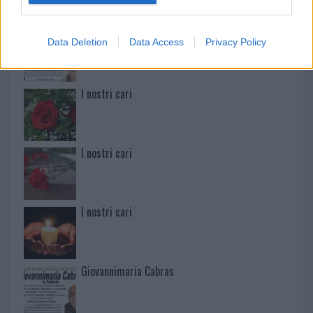
Martina Agostina Diturco
Data Deletion
Data Access
Privacy Policy
I nostri cari
I nostri cari
I nostri cari
Giovannimaria Cabras