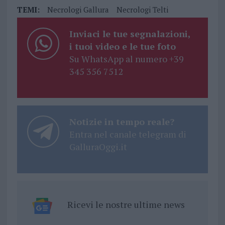
TEMI:
Necrologi Gallura
Necrologi Telti
Inviaci le tue segnalazioni,
i tuoi video e le tue foto
Su WhatsApp al numero +39
345 356 7512
Notizie in tempo reale?
Entra nel canale telegram di
GalluraOggi.it
Ricevi le nostre ultime news