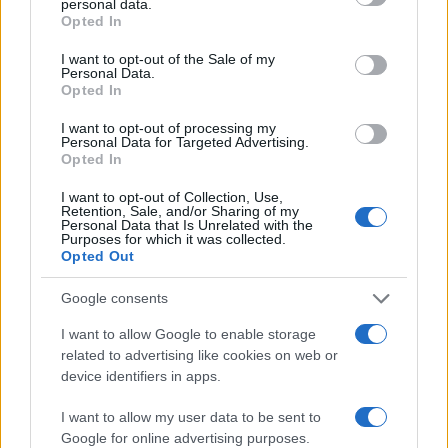
personal data.
Sangue, musica e solidarietà con Avis Olbia al
grant or deny consent to Google and its third-party tags to
Opted In
Delta Center
use your data for below specified purposes in below Google
consent section.
I want to opt-out of the Sale of my
Personal Data.
Opted In
Meteo Olbia 9 agosto, temperature in calo
I want to opt-out of processing my
Personal Data for Targeted Advertising.
Opted In
Salmo finisce in ospedale a Catania, ma il tour
I want to opt-out of Collection, Use,
va avanti: “Sicilia, ci sono”
Retention, Sale, and/or Sharing of my
Personal Data that Is Unrelated with the
Purposes for which it was collected.
Opted Out
Jovanotti, Gabry Ponte e Alfa: Olbia ombelico del
mondo per una notte
Google consents
I want to allow Google to enable storage
Giorgia Meloni a La Maddalena, la vicesindaco:
related to advertising like cookies on web or
“Orgoglio e discrezione per visita privata̶…
device identifiers in apps.
I want to allow my user data to be sent to
Incendio nella notte a Olbia, a fuoco due furgoni
Google for online advertising purposes.