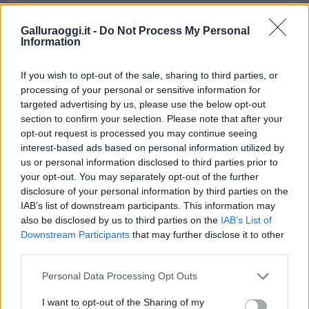
da
Google News
Galluraoggi.it -
Do Not Process My Personal
Information
Condividi l'articolo
If you wish to opt-out of the sale, sharing to third parties, or
F
T
Pi
W
S
processing of your personal or sensitive information for
targeted advertising by us, please use the below opt-out
a
w
n
h
h
section to confirm your selection. Please note that after your
ce
it
te
at
a
opt-out request is processed you may continue seeing
Articolo precedente
interest-based ads based on personal information utilized by
b
te
re
s
re
Prossimo articolo
us or personal information disclosed to third parties prior to
o
r
st
A
your opt-out. You may separately opt-out of the further
disclosure of your personal information by third parties on the
o
p
IAB’s list of downstream participants. This information may
NOTIZIE RECENTI
k
p
also be disclosed by us to third parties on the
IAB’s List of
Downstream Participants
that may further disclose it to other
third parties.
Incidente sulla strada provinciale ad Arzachena,
un ferito
Please note that this website/app uses one or more Google
Personal Data Processing Opt Outs
services and may gather and store information including but
not limited to your visit or usage behaviour. You may click to
I want to opt-out of the Sharing of my