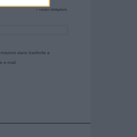
cate sul sito web!
*
campo obbligatorio
rmazioni siano trasferite a
e e-mail.