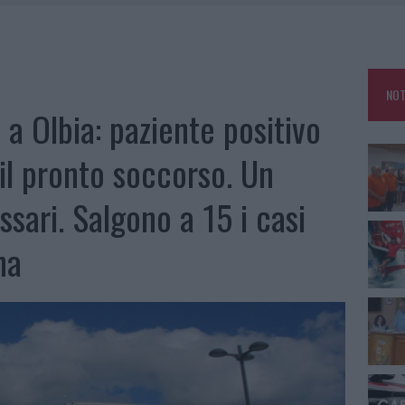
GOSTO, SOLE E CALDO TORNANO PROTAGONISTI
A IL CAMPO BASE: L’INAUGURAZIONE
: GRANDE PARTECIPAZIONE PER IL SUO RACCONTO
NOT
RO ACCOGLIENZA MINORI, ALBIERI: “EPISODI GRAVISSIMI”
a a Olbia: paziente positivo
il pronto soccorso. Un
sari. Salgono a 15 i casi
na