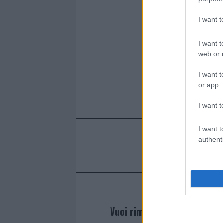
ce
it
te
at
a
Articolo prece
b
te
re
s
re
I want 
o
r
st
A
o
p
I want t
web or d
k
p
I want t
or app.
I want t
I want t
authenti
Vuoi rimanere sempre agg