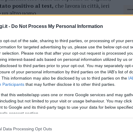
ato positivo al test,
che lavora in città, ieri
e un altro uomo.
 positivo al coronavirus: l’uomo lavora
i.it -
Do Not Process My Personal Information
to opt-out of the sale, sharing to third parties, or processing of your per
formation for targeted advertising by us, please use the below opt-out s
 del Covid-19. Stessa sorte ad un altro paziente
r selection. Please note that after your opt-out request is processed y
alute non hanno
reso necessario, invece, il
eing interest-based ads based on personal information utilized by us or
ai cinque registrati nella stessa giornata di
disclosed to third parties prior to your opt-out. You may separately opt-
losure of your personal information by third parties on the IAB’s list of
. This information may also be disclosed by us to third parties on the
IA
Participants
that may further disclose it to other third parties.
 Olbia per coronavirus, pazienti alla
 that this website/app uses one or more Google services and may gath
including but not limited to your visit or usage behaviour. You may click 
 to Google and its third-party tags to use your data for below specifi
to all’ospedale di Sassari da Oristano. Sale a
ogle consent section.
fezione
finora accertati nell’isola, cinque nella
l Data Processing Opt Outs
NEC