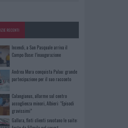
IZIE RECENTI
Incendi, a San Pasquale arriva il
Campo Base: l’inaugurazione
Andrea Mura conquista Palau: grande
partecipazione per il suo racconto
Calangianus, allarme sul centro
accoglienza minori, Albieri: “Episodi
gravissimi”
Gallura, finti clienti svuotano le suite:
furto da 50mila nel resort