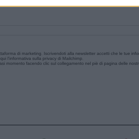
ggi e ricevi le nostre email periodiche contenenti le ultime notizie pubbli
aforma di marketing. Iscrivendoti alla newsletter accetti che le tue info
qui l'informativa sulla privacy di Mailchimp
.
siasi momento facendo clic sul collegamento nel piè di pagina delle nostr