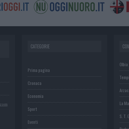
CATEGORIE
CO
Olbia
Prima pagina
Temp
Cronaca
Arza
Economia
La Ma
.com
Sport
S. T. 
Eventi