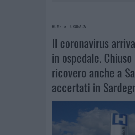
6 AGOSTO 2026
|
METEO OLBIA 7 A
6 AGOSTO 2026
|
INCENDI, A SAN PASQUALE ARRIV
6 AGOSTO 2026
|
ANDREA MURA CONQUISTA PALAU
HOME
CRONACA
6 AGOSTO 2026
|
CALANGIANUS, ALLARME SUL CENT
Il coronavirus arriv
in ospedale. Chiuso 
ricovero anche a Sas
accertati in Sardeg