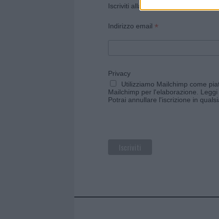
Iscriviti alla newsletter di Gallura O
*
Indirizzo email
Privacy
Utilizziamo Mailchimp come piatt
Mailchimp per l'elaborazione.
Leggi 
Potrai annullare l'iscrizione in qual