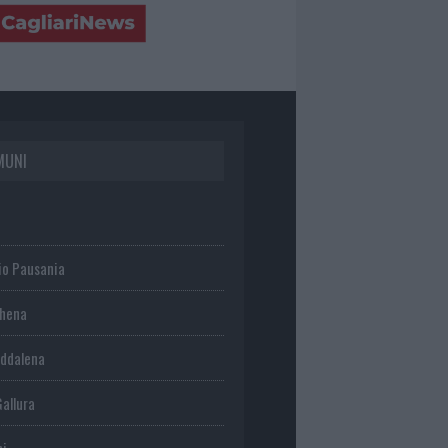
MUNI
io Pausania
chena
ddalena
Gallura