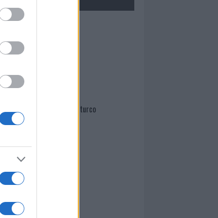
Mario Malu
Paolo Pinna
Martina Agostina Diturco
I nostri cari
I nostri cari