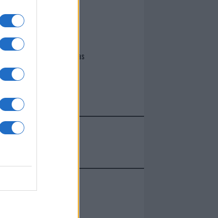
I nostri cari
Giovannimaria Cabras