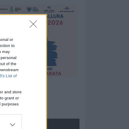
sonal or
ection to
ou may
 personal
out of the
 downstream
B’s List of
er and store
to grant or
ed purposes
ROLOGIE