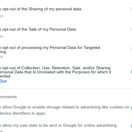
o opt-out of the Sharing of my personal data.
azionali?
In
 mese
cliccando
qui
o opt-out of the Sale of my Personal Data.
In
to opt-out of processing my Personal Data for Targeted
ing.
do nella sezione
Login
dal menù del sito o
In
o opt-out of Collection, Use, Retention, Sale, and/or Sharing
ersonal Data that Is Unrelated with the Purposes for which it
lected.
Out
bia
consents
o allow Google to enable storage related to advertising like cookies on
evice identifiers in apps.
o allow my user data to be sent to Google for online advertising
s.