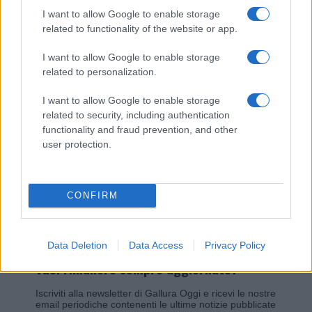
I want to allow Google to enable storage
related to functionality of the website or app.
Giovannimaria Cabras
I want to allow Google to enable storage
related to personalization.
I want to allow Google to enable storage
related to security, including authentication
functionality and fraud prevention, and other
user protection.
Invia un Comunicato Stampa
|
Pubblicità
|
Segnala
CONFIRM
Data Deletion
Data Access
Privacy Policy
Vuoi rimanere sempre aggiornato?
Iscriviti alla newsletter di Gallura Oggi e ricevi le nostre
email periodiche contenenti le ultime notizie pubblicate