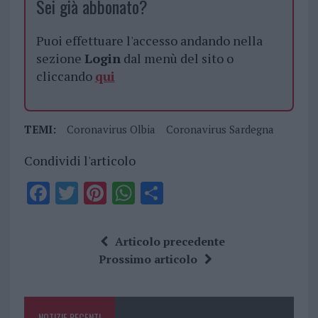
Sei già abbonato?
Puoi effettuare l'accesso andando nella
sezione
Login
dal menù del sito o
cliccando
qui
TEMI:
Coronavirus Olbia
Coronavirus Sardegna
Condividi l'articolo
F
T
Pi
W
S
a
w
n
h
h
ce
it
te
at
a
Articolo precedente
b
te
re
s
re
Prossimo articolo
o
r
st
A
o
p
NOTIZIE RECENTI