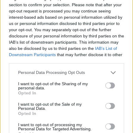
section to confirm your selection. Please note that after your
Controlli all’aeroporto di Olbia, sequestrati
opt-out request is processed you may continue seeing
interest-based ads based on personal information utilized by
caviale e sabbia rubata
us or personal information disclosed to third parties prior to
your opt-out. You may separately opt-out of the further
Migliori cliniche di estetica medicale avanzata
disclosure of your personal information by third parties on the
IAB’s list of downstream participants. This information may
in Europa: classifica dei 5 centri di riferimento
also be disclosed by us to third parties on the
IAB’s List of
pe…
Downstream Participants
that may further disclose it to other
third parties.
Please note that this website/app uses one or more Google
Personal Data Processing Opt Outs
services and may gather and store information including but
not limited to your visit or usage behaviour. You may click to
I want to opt-out of the Sharing of my
personal data.
grant or deny consent to Google and its third-party tags to
Opted In
use your data for below specified purposes in below Google
consent section.
I want to opt-out of the Sale of my
Personal Data.
Opted In
NECROLOGIE
I want to opt-out of processing my
Personal Data for Targeted Advertising.