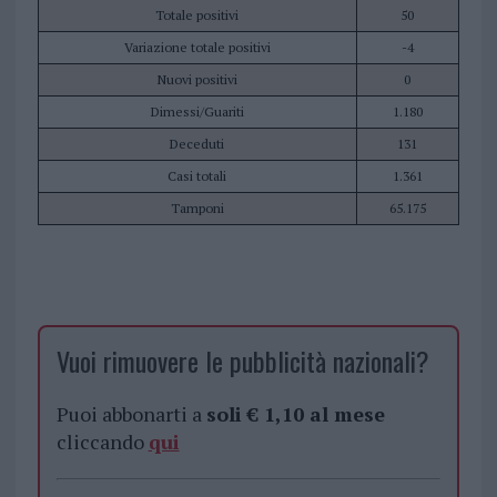
Totale positivi
50
Variazione totale positivi
-4
Nuovi positivi
0
Dimessi/Guariti
1.180
Deceduti
131
Casi totali
1.361
Tamponi
65.175
Vuoi rimuovere le pubblicità nazionali?
Puoi abbonarti a
soli € 1,10 al mese
cliccando
qui