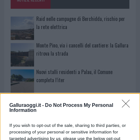
k
p
Raid nelle campagne di Berchidda, rischio per
la rete elettrica
Monte Pino, via i cancelli del cantiere: la Gallura
ritrova la strada
Nuovi stalli residenti a Palau, il Comune
completa l’iter
Film internazionale, casting per comparse in
Galluraoggi.it -
Do Not Process My Personal
Costa Smeralda
Information
Porto Rotondo ospita la grande sfida della vela
If you wish to opt-out of the sale, sharing to third parties, or
nell’estate 2026
processing of your personal or sensitive information for
targeted advertising by us, please use the below opt-out