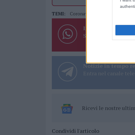
authenti
TEMI:
Coronavirus Sardegna
Inviaci le tue segna
Su WhatsApp al nume
Notizie in tempo r
Entra nel canale tele
Ricevi le nostre ult
Condividi l'articolo