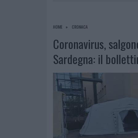
8 AGOSTO 2026
|
RISTORANTE DISTRUTTO DALLE F
7 AGOSTO 2026
|
LE PREVISIONI METEO PER IL WEE
7 AGOSTO 2026
|
MICHELLE HUNZIKER IN GALLURA,
HOME
CRONACA
8 AGOSTO 2026
|
INCENDIO NELLA NOTTE A OLBIA,
Coronavirus, salgono
Sardegna: il bollett