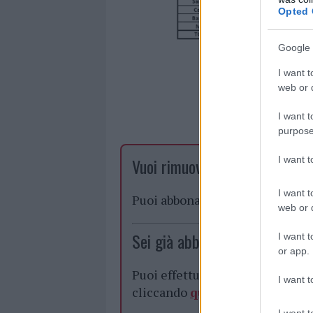
Opted 
Google 
I want t
web or d
I want t
purpose
I want 
Vuoi rimuovere le pubblicità n
I want t
Puoi abbonarti a
soli € 1,10 al
web or d
Sei già abbonato?
I want t
or app.
Puoi effettuare l'accesso andan
I want t
cliccando
qui
I want t