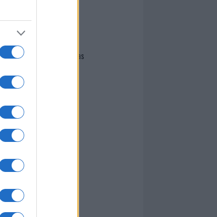
I nostri cari
Giovannimaria Cabras