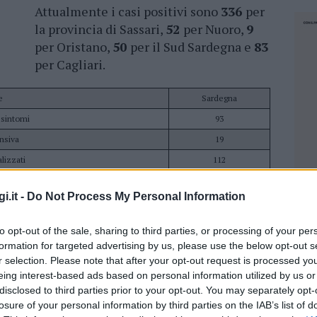
Attualmente i casi positivi sono
336
per
la provincia di Sassari,
52
per Nuoro,
9
per Oristano,
50
per il Sud Sardegna e
83
per Cagliari.
e
Sardegna
 sintomi
93
ensiva
19
lizzati
112
iciliare
384
i.it -
Do Not Process My Personal Information
ositivi
496
e positivi
34
to opt-out of the sale, sharing to third parties, or processing of your per
esa conferma ISS)
13
formation for targeted advertising by us, please use the below opt-out s
r selection. Please note that after your opt-out request is processed y
i
21
eing interest-based ads based on personal information utilized by us or
li
530
disclosed to third parties prior to your opt-out. You may separately opt-
i
3.801
losure of your personal information by third parties on the IAB’s list of
NEC