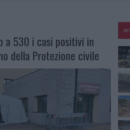
IAMME A LA MADDALENA, INCENDIO A MONTI D’À RENA
KEND A OLBIA E IN GALLURA
 BELLA ANCHE DAL VIVO: UN AMICO VIP SVELA COME FA
NOT
 A FUOCO DUE FURGONI
 a 530 i casi positivi in
ino della Protezione civile