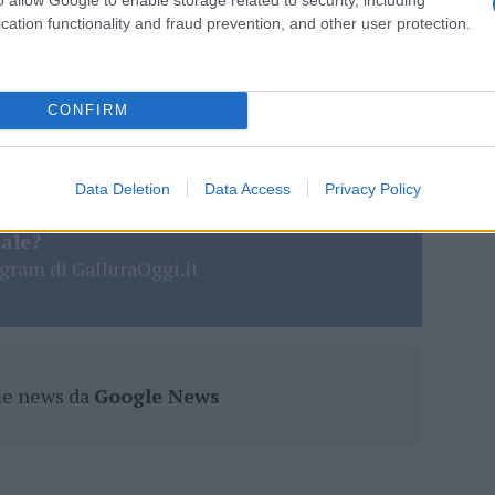
cation functionality and fraud prevention, and other user protection.
lazioni, i tuoi video e le tue foto
CONFIRM
ro +39 345 356 7512
Data Deletion
Data Access
Privacy Policy
eale?
gram di GalluraOggi.it
ime news da
Google News