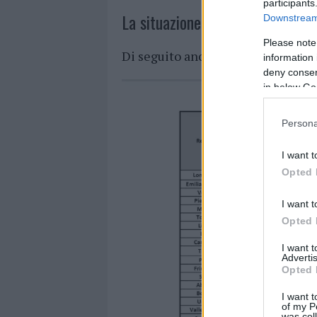
participants
La situazione in Italia.
Downstream 
Please note
Di seguito anche la situazione in 
information 
deny consent
in below Go
Persona
I want t
Opted 
I want t
Opted 
I want 
Advertis
Opted 
I want t
of my P
was col