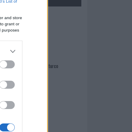
B’s List of
Mario Malu
er and store
to grant or
ed purposes
Paolo Pinna
Martina Agostina Diturco
I nostri cari
I nostri cari