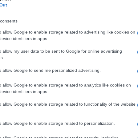
Out
consents
o allow Google to enable storage related to advertising like cookies on
evice identifiers in apps.
o allow my user data to be sent to Google for online advertising
s.
to allow Google to send me personalized advertising.
azionali?
o allow Google to enable storage related to analytics like cookies on
 mese
cliccando
qui
evice identifiers in apps.
o allow Google to enable storage related to functionality of the website
do nella sezione
Login
dal menù del sito o
o allow Google to enable storage related to personalization.
o allow Google to enable storage related to security, including