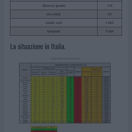
dimessi guariti
118
deceduti
69
totale casi
1.063
tamponi
9.444
La situazione in Italia.