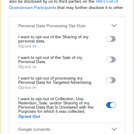
also be disclosed by us to third parties on the
IAB’s List of
Downstream Participants
that may further disclose it to other
third parties.
Notizie in tempo reale?
Please note that this website/app uses one or more Google
Entra nel canale telegram di
Personal Data Processing Opt Outs
services and may gather and store information including but
GalluraOggi.it
not limited to your visit or usage behaviour. You may click to
I want to opt-out of the Sharing of my
personal data.
grant or deny consent to Google and its third-party tags to
Opted In
use your data for below specified purposes in below Google
consent section.
I want to opt-out of the Sale of my
Personal Data.
Ricevi le nostre ultime news
Opted In
I want to opt-out of processing my
Personal Data for Targeted Advertising.
da
Google News
Opted In
I want to opt-out of Collection, Use,
Retention, Sale, and/or Sharing of my
Condividi l'articolo
Personal Data that Is Unrelated with the
Purposes for which it was collected.
Opted Out
F
T
Pi
W
S
a
w
n
h
h
Google consents