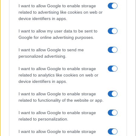
ce
it
te
at
a
I want to allow Google to enable storage
Articolo precedente
b
te
re
s
re
related to advertising like cookies on web or
Prossimo articolo
device identifiers in apps.
o
r
st
A
I want to allow my user data to be sent to
o
p
Google for online advertising purposes.
NOTIZIE RECENTI
k
p
I want to allow Google to send me
personalized advertising.
Le previsioni meteo per il weekend a Olbia e in
Gallura
I want to allow Google to enable storage
related to analytics like cookies on web or
device identifiers in apps.
Michelle Hunziker in Gallura, bella anche dal
vivo: un amico vip svela come fa
I want to allow Google to enable storage
related to functionality of the website or app.
Calangianus, dopo le polemiche il centro
I want to allow Google to enable storage
accoglienza minori chiude
related to personalization.
I want to allow Google to enable storage
Olbia, divieto di sosta contro spaccio e degrado: