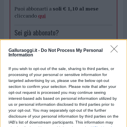
Puoi abbonarti a
soli € 1,10 al mese
cliccando
qui
Sei già abbonato?
Puoi effettuare l'accesso andando nella
Galluraoggi.it -
Do Not Process My Personal
sezione
Login
dal menù del sito o
Information
cliccando
qui
If you wish to opt-out of the sale, sharing to third parties, or
processing of your personal or sensitive information for
targeted advertising by us, please use the below opt-out
TEMI:
Coronavirus Sardegna
section to confirm your selection. Please note that after your
opt-out request is processed you may continue seeing
Inviaci le tue segnalazioni,
interest-based ads based on personal information utilized by
i tuoi video e le tue foto
us or personal information disclosed to third parties prior to
Su WhatsApp al numero +39
your opt-out. You may separately opt-out of the further
345 356 7512
disclosure of your personal information by third parties on the
IAB’s list of downstream participants. This information may