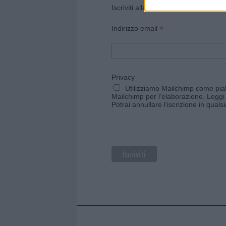
Iscriviti alla newsletter di Gallura O
*
Indirizzo email
Privacy
Utilizziamo Mailchimp come piatt
Mailchimp per l'elaborazione.
Leggi 
Potrai annullare l'iscrizione in qual