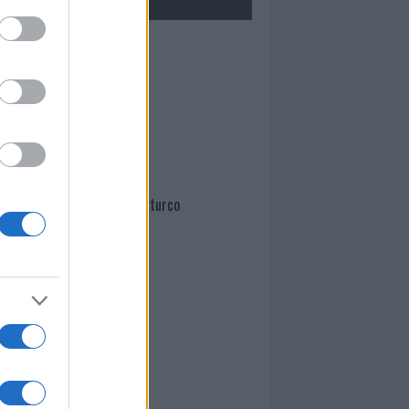
Mario Malu
Paolo Pinna
Martina Agostina Diturco
I nostri cari
I nostri cari