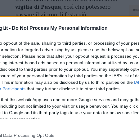
vigilia di Pasqua
, così che potessero
passare il giorno di festa più
serenamente.
i.it -
Do Not Process My Personal Information
Sono ben 65 i nuclei familiari che a Telti
uto alimentare
previsto per chi si fosse
to opt-out of the sale, sharing to third parties, or processing of your per
formation for targeted advertising by us, please use the below opt-out s
seguito dell’
emergenza coronavirus
. Un
r selection. Please note that after your opt-out request is processed y
er un importo complessivo di 19mila e 800 euro.
eing interest-based ads based on personal information utilized by us or
disclosed to third parties prior to your opt-out. You may separately opt-
losure of your personal information by third parties on the IAB’s list of
. This information may also be disclosed by us to third parties on the
IA
Participants
that may further disclose it to other third parties.
azionali?
 that this website/app uses one or more Google services and may gath
including but not limited to your visit or usage behaviour. You may click 
 mese
cliccando
qui
 to Google and its third-party tags to use your data for below specifi
ogle consent section.
l Data Processing Opt Outs
NEC