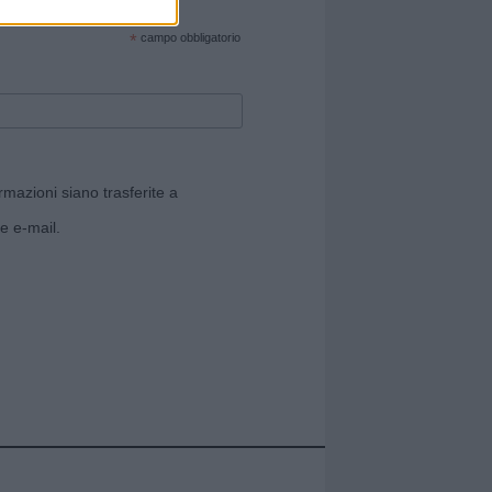
cate sul sito web!
*
campo obbligatorio
rmazioni siano trasferite a
e e-mail.