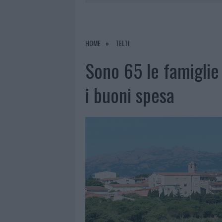
8 AGOSTO 2026
|
RISTORANTE DISTRUTTO DALLE F
7 AGOSTO 2026
|
LE PREVISIONI METEO PER IL WEE
7 AGOSTO 2026
|
MICHELLE HUNZIKER IN GALLURA,
HOME
TELTI
8 AGOSTO 2026
|
INCENDIO NELLA NOTTE A OLBIA,
Sono 65 le famiglie 
i buoni spesa