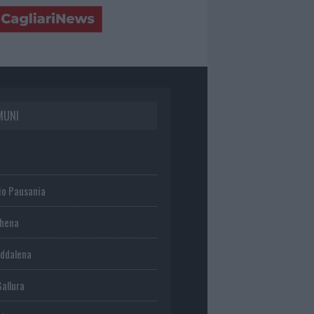
MUNI
io Pausania
chena
ddalena
Gallura