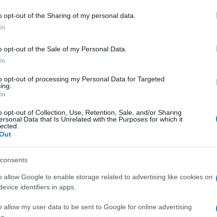
do nella sezione
Login
dal menù del sito o
o opt-out of the Sharing of my personal data.
In
o opt-out of the Sale of my Personal Data.
In
eale?
to opt-out of processing my Personal Data for Targeted
ing.
gram di GalluraOggi.it
In
o opt-out of Collection, Use, Retention, Sale, and/or Sharing
ersonal Data that Is Unrelated with the Purposes for which it
lected.
Out
lazioni, i tuoi video e le tue foto
ro +39 345 356 7512
consents
o allow Google to enable storage related to advertising like cookies on
evice identifiers in apps.
ime news da
Google News
o allow my user data to be sent to Google for online advertising