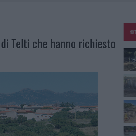
IAMME A LA MADDALENA, INCENDIO A MONTI D’À RENA
KEND A OLBIA E IN GALLURA
 BELLA ANCHE DAL VIVO: UN AMICO VIP SVELA COME FA
NOT
 A FUOCO DUE FURGONI
di Telti che hanno richiesto