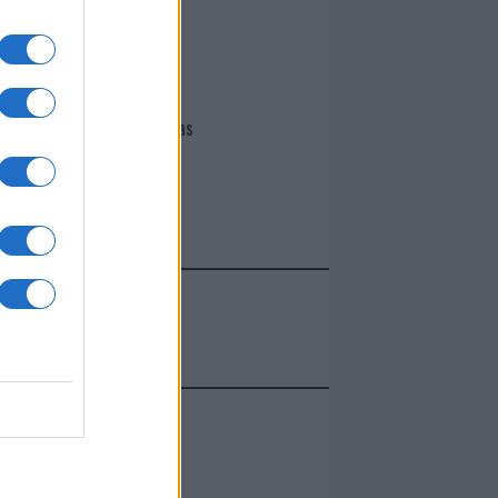
I nostri cari
Giovannimaria Cabras