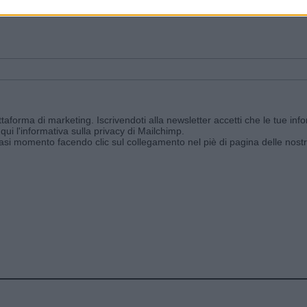
ggi e ricevi le nostre email periodiche contenenti le ultime notizie pubbli
aforma di marketing. Iscrivendoti alla newsletter accetti che le tue info
qui l'informativa sulla privacy di Mailchimp
.
siasi momento facendo clic sul collegamento nel piè di pagina delle nostr