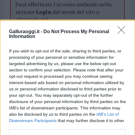
Puoi effettuare l'accesso andando nella
sezione
Login
dal menù del sito o
cliccando
qui
Galluraoggi.it -
Do Not Process My Personal
Information
TEMI:
Coronavirus Sardegna
If you wish to opt-out of the sale, sharing to third parties, or
Notizie in tempo reale?
processing of your personal or sensitive information for
Entra nel canale telegram di
targeted advertising by us, please use the below opt-out
section to confirm your selection. Please note that after your
GalluraOggi.it
opt-out request is processed you may continue seeing
interest-based ads based on personal information utilized by
us or personal information disclosed to third parties prior to
your opt-out. You may separately opt-out of the further
Inviaci le tue segnalazioni,
disclosure of your personal information by third parties on the
IAB’s list of downstream participants. This information may
i tuoi video e le tue foto
also be disclosed by us to third parties on the
IAB’s List of
Su WhatsApp al numero +39
Downstream Participants
that may further disclose it to other
345 356 7512
third parties.