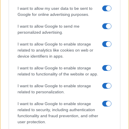
I want to allow my user data to be sent to
Le previsioni meteo per il weekend a Olbia e in
Google for online advertising purposes.
Gallura
I want to allow Google to send me
personalized advertising.
Michelle Hunziker in Gallura, bella anche dal
vivo: un amico vip svela come fa
I want to allow Google to enable storage
related to analytics like cookies on web or
device identifiers in apps.
Calangianus, dopo le polemiche il centro
I want to allow Google to enable storage
accoglienza minori chiude
related to functionality of the website or app.
Olbia, divieto di sosta contro spaccio e degrado:
I want to allow Google to enable storage
related to personalization.
esplode la protesta
I want to allow Google to enable storage
Pausa caffè impeccabile: come scegliere la
related to security, including authentication
functionality and fraud prevention, and other
soluzione ideale per la casa e l’ufficio
user protection.