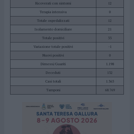
Ricoverati con sintomi
12
Terapia intensiva
0
Totale ospedalizzati
12
Isolamento domiciliare
21
Totale positivi
33
Variazione totale positivi
-1
Nuovi positivi
0
Dimessi/Guariti
1.198
Deceduti
132
Casi totali
1.363
Tamponi
68.769