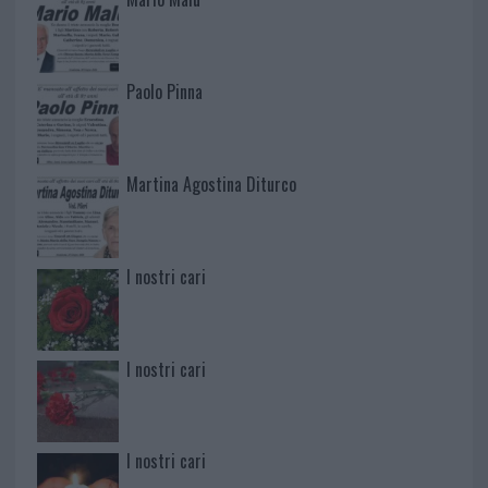
Paolo Pinna
Martina Agostina Diturco
I nostri cari
I nostri cari
I nostri cari