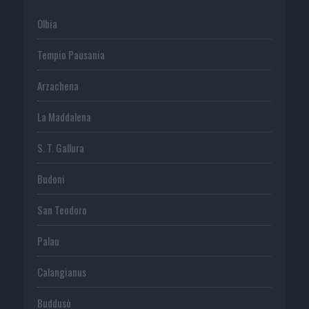
Olbia
Tempio Pausania
Arzachena
La Maddalena
S. T. Gallura
Budoni
San Teodoro
Palau
Calangianus
Buddusò