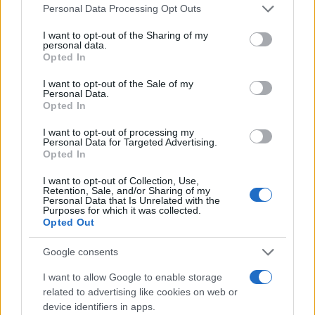
Please note that this website/app uses one or more Google
Personal Data Processing Opt Outs
services and may gather and store information including but
not limited to your visit or usage behaviour. You may click to
I want to opt-out of the Sharing of my
personal data.
grant or deny consent to Google and its third-party tags to
Ricevi le nostre ultime news
Opted In
use your data for below specified purposes in below Google
consent section.
I want to opt-out of the Sale of my
da
Google News
Personal Data.
Opted In
I want to opt-out of processing my
Personal Data for Targeted Advertising.
Condividi l'articolo
Opted In
F
T
Pi
W
S
I want to opt-out of Collection, Use,
Retention, Sale, and/or Sharing of my
a
w
n
h
h
Personal Data that Is Unrelated with the
Purposes for which it was collected.
ce
it
te
at
a
Opted Out
Articolo precedente
b
te
re
s
re
Prossimo articolo
Google consents
o
r
st
A
I want to allow Google to enable storage
o
p
related to advertising like cookies on web or
NOTIZIE RECENTI
k
p
device identifiers in apps.