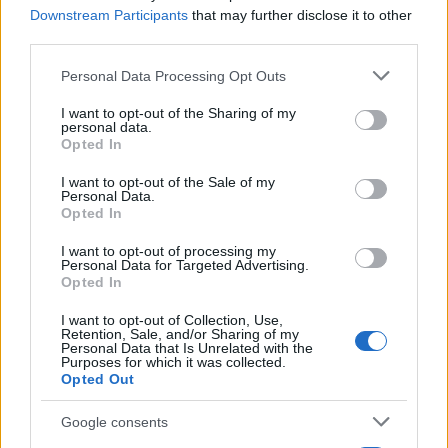
Downstream Participants
that may further disclose it to other
third parties.
NECROLOGIE
Please note that this website/app uses one or more Google
Personal Data Processing Opt Outs
services and may gather and store information including but
not limited to your visit or usage behaviour. You may click to
I want to opt-out of the Sharing of my
Mario Malu
personal data.
grant or deny consent to Google and its third-party tags to
Opted In
use your data for below specified purposes in below Google
consent section.
I want to opt-out of the Sale of my
Personal Data.
Paolo Pinna
Opted In
I want to opt-out of processing my
Personal Data for Targeted Advertising.
Opted In
Martina Agostina Diturco
I want to opt-out of Collection, Use,
Retention, Sale, and/or Sharing of my
Personal Data that Is Unrelated with the
Purposes for which it was collected.
I nostri cari
Opted Out
Google consents