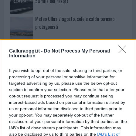
50mila nel resort
Meteo Olbia 7 agosto, sole e caldo tornano
protagonisti
Test tunnel Olbia: rampe chiuse ancora fino a
Galluraoggi.it -
Do Not Process My Personal
fine agosto
Information
Aggius conquista la classifica delle mete più
If you wish to opt-out of the sale, sharing to third parties, or
processing of your personal or sensitive information for
amate dell’estate 2026
targeted advertising by us, please use the below opt-out
section to confirm your selection. Please note that after your
opt-out request is processed you may continue seeing
interest-based ads based on personal information utilized by
us or personal information disclosed to third parties prior to
your opt-out. You may separately opt-out of the further
disclosure of your personal information by third parties on the
IAB’s list of downstream participants. This information may
also be disclosed by us to third parties on the
IAB’s List of