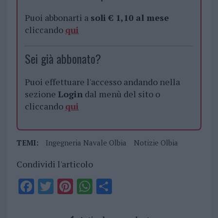
Puoi abbonarti a
soli € 1,10 al mese
cliccando
qui
Sei già abbonato?
Puoi effettuare l'accesso andando nella
sezione
Login
dal menù del sito o
cliccando
qui
TEMI:
Ingegneria Navale Olbia
Notizie Olbia
Condividi l'articolo
F
T
Pi
W
S
a
w
n
h
h
ce
it
te
at
a