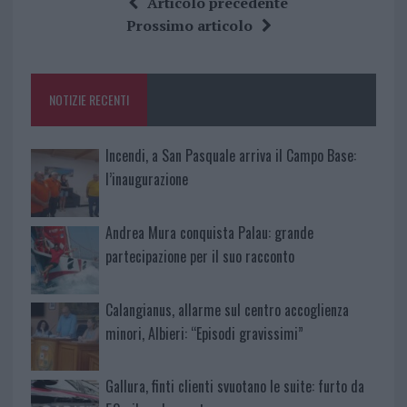
Articolo precedente
b
te
re
s
re
Prossimo articolo
o
r
st
A
o
p
NOTIZIE RECENTI
k
p
Incendi, a San Pasquale arriva il Campo Base:
l’inaugurazione
Andrea Mura conquista Palau: grande
partecipazione per il suo racconto
Calangianus, allarme sul centro accoglienza
minori, Albieri: “Episodi gravissimi”
Gallura, finti clienti svuotano le suite: furto da