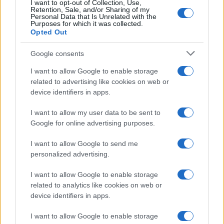
I want to opt-out of Collection, Use,
Retention, Sale, and/or Sharing of my
Ricevi le nostre ultime news
Personal Data that Is Unrelated with the
Purposes for which it was collected.
Opted Out
da
Google News
Google consents
I want to allow Google to enable storage
Condividi l'articolo
related to advertising like cookies on web or
device identifiers in apps.
F
T
Pi
W
S
a
w
n
h
h
I want to allow my user data to be sent to
Google for online advertising purposes.
ce
it
te
at
a
Articolo precedente
b
te
re
s
re
I want to allow Google to send me
Prossimo articolo
personalized advertising.
o
r
st
A
o
p
I want to allow Google to enable storage
related to analytics like cookies on web or
NOTIZIE RECENTI
k
p
device identifiers in apps.
I want to allow Google to enable storage
Le previsioni meteo per il weekend a Olbia e in