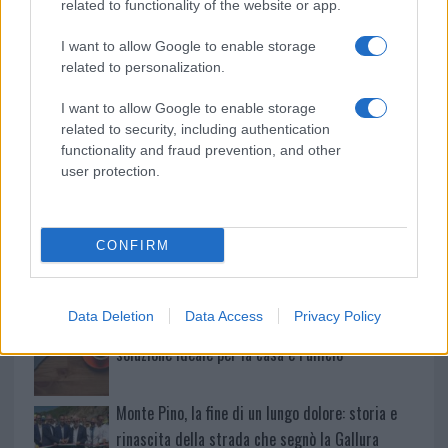
related to functionality of the website or app.
Gallura
I want to allow Google to enable storage
related to personalization.
Michelle Hunziker in Gallura, bella anche dal
vivo: un amico vip svela come fa
I want to allow Google to enable storage
related to security, including authentication
functionality and fraud prevention, and other
Calangianus, dopo le polemiche il centro
user protection.
accoglienza minori chiude
Olbia, divieto di sosta contro spaccio e degrado:
CONFIRM
esplode la protesta
Data Deletion
Data Access
Privacy Policy
Pausa caffè impeccabile: come scegliere la
soluzione ideale per la casa e l’ufficio
Monte Pino, la fine di un lungo dolore: storia e
rinascita della strada che segnò la Gallura