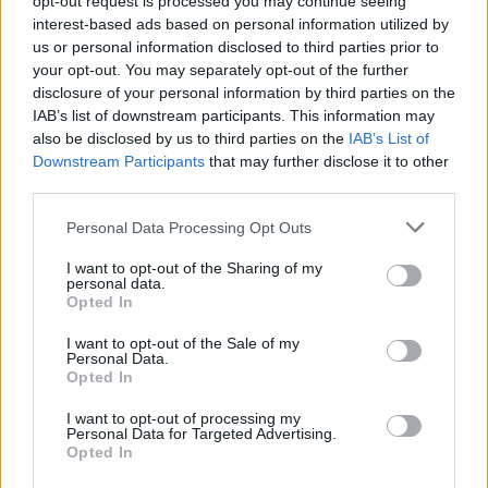
opt-out request is processed you may continue seeing
interest-based ads based on personal information utilized by
TEMI:
Aga Khan
Costa Smeralda Aga Khan
us or personal information disclosed to third parties prior to
Morte Regina Elisabetta
Regina Costa Smeralda
your opt-out. You may separately opt-out of the further
Regina Elisabetta
disclosure of your personal information by third parties on the
IAB’s list of downstream participants. This information may
also be disclosed by us to third parties on the
IAB’s List of
Inviaci le tue segnalazioni,
Downstream Participants
that may further disclose it to other
i tuoi video e le tue foto
third parties.
Su WhatsApp al numero +39
345 356 7512
Please note that this website/app uses one or more Google
Personal Data Processing Opt Outs
services and may gather and store information including but
not limited to your visit or usage behaviour. You may click to
I want to opt-out of the Sharing of my
personal data.
grant or deny consent to Google and its third-party tags to
Opted In
use your data for below specified purposes in below Google
Notizie in tempo reale?
consent section.
I want to opt-out of the Sale of my
Entra nel canale telegram di
Personal Data.
Opted In
GalluraOggi.it
I want to opt-out of processing my
Personal Data for Targeted Advertising.
Opted In