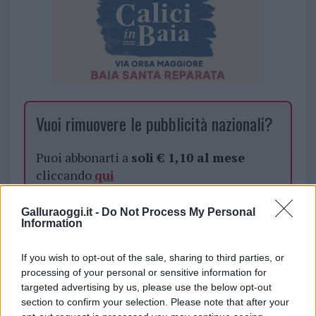
Vuoi rimuovere le pubblicità nazionali?
Puoi abbonarti a
soli € 1,10 al mese
cliccando
qui
Sei già abbonato?
Galluraoggi.it -
Do Not Process My Personal
Information
Puoi effettuare l'accesso andando nella
If you wish to opt-out of the sale, sharing to third parties, or
sezione
Login
dal menù del sito o
processing of your personal or sensitive information for
cliccando
qui
targeted advertising by us, please use the below opt-out
section to confirm your selection. Please note that after your