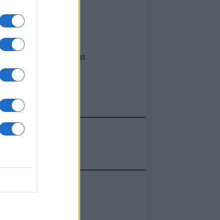
I nostri cari
Giovannimaria Cabras