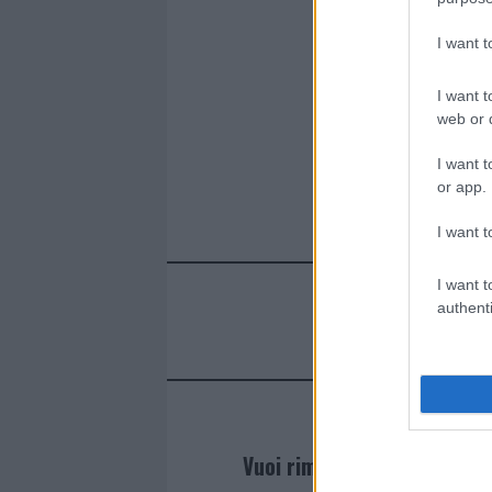
I want 
I want t
web or d
I want t
or app.
I want t
I want t
authenti
Vuoi rimanere sempre agg