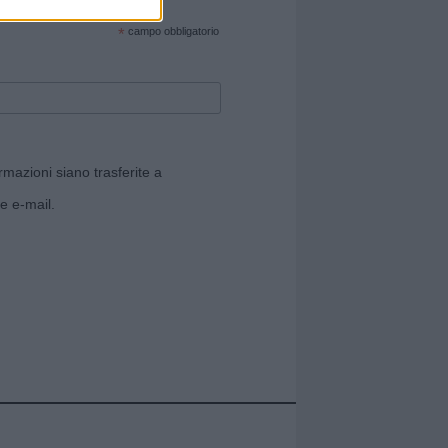
cate sul sito web!
*
campo obbligatorio
rmazioni siano trasferite a
e e-mail.