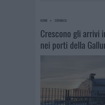
6 AGOSTO 2026
|
METEO OLBIA 7 AGOSTO, SOLE 
6 AGOSTO 2026
|
INCENDI, A SAN PASQUALE ARRIV
6 AGOSTO 2026
|
ANDREA MURA CONQUISTA PALAU
HOME
CRONACA
6 AGOSTO 2026
|
CALANGIANUS, ALLARME SUL CENT
Crescono gli arrivi 
nei porti della Gallu