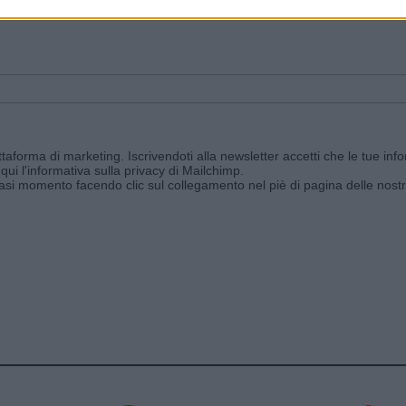
ggi e ricevi le nostre email periodiche contenenti le ultime notizie pubbli
aforma di marketing. Iscrivendoti alla newsletter accetti che le tue info
qui l'informativa sulla privacy di Mailchimp
.
siasi momento facendo clic sul collegamento nel piè di pagina delle nostr