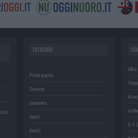
CATEGORIE
CO
Olbia
Prima pagina
Temp
Cronaca
Arza
Economia
La Ma
.com
Sport
S. T. 
Eventi