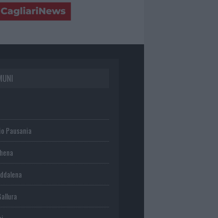
MUNI
io Pausania
chena
ddalena
Gallura