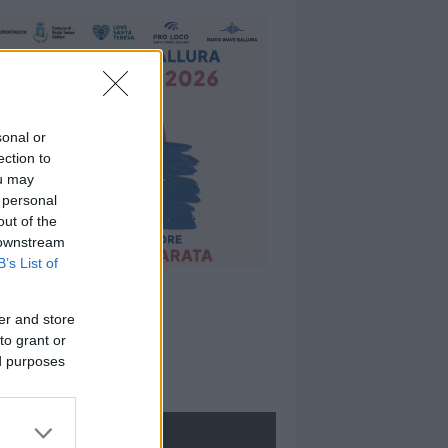
sonal or
ection to
ou may
 personal
out of the
 downstream
B’s List of
er and store
to grant or
ed purposes
ROLOGIE