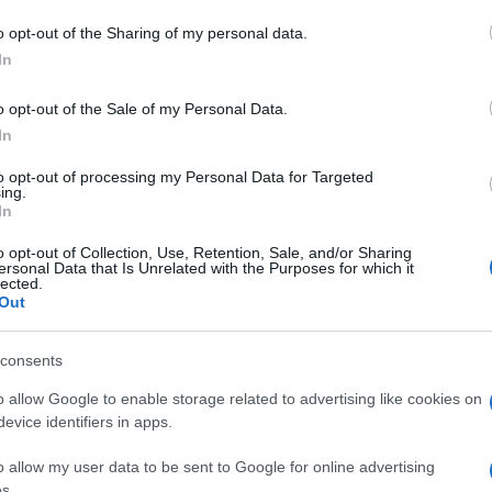
o opt-out of the Sharing of my personal data.
In
o opt-out of the Sale of my Personal Data.
dente
Prossimo articolo
In
to opt-out of processing my Personal Data for Targeted
ing.
In
o opt-out of Collection, Use, Retention, Sale, and/or Sharing
ersonal Data that Is Unrelated with the Purposes for which it
lected.
Out
consents
o allow Google to enable storage related to advertising like cookies on
evice identifiers in apps.
o allow my user data to be sent to Google for online advertising
s.