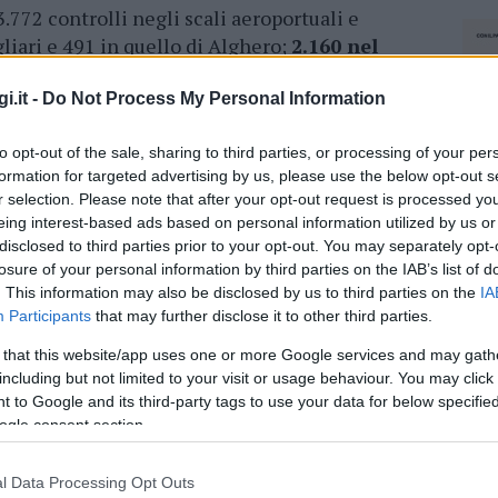
3.772 controlli negli scali aeroportuali e
gliari e 491 in quello di Alghero;
2.160 nel
Porto Torres, 134 a Cagliari e
42 a Santa
i.it -
Do Not Process My Personal Information
to opt-out of the sale, sharing to third parties, or processing of your per
azionali?
formation for targeted advertising by us, please use the below opt-out s
r selection. Please note that after your opt-out request is processed y
eing interest-based ads based on personal information utilized by us or
 mese
cliccando
qui
disclosed to third parties prior to your opt-out. You may separately opt-
losure of your personal information by third parties on the IAB’s list of
. This information may also be disclosed by us to third parties on the
IA
Participants
that may further disclose it to other third parties.
do nella sezione
Login
dal menù del sito o
 that this website/app uses one or more Google services and may gath
including but not limited to your visit or usage behaviour. You may click 
 to Google and its third-party tags to use your data for below specifi
ogle consent section.
o Olbia
Porto Santa Teresa
l Data Processing Opt Outs
NEC