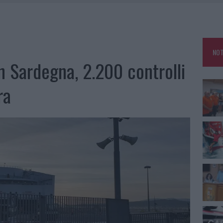
E CALDO TORNANO PROTAGONISTI
A IL CAMPO BASE: L’INAUGURAZIONE
: GRANDE PARTECIPAZIONE PER IL SUO RACCONTO
NOT
RO ACCOGLIENZA MINORI, ALBIERI: “EPISODI GRAVISSIMI”
in Sardegna, 2.200 controlli
ra