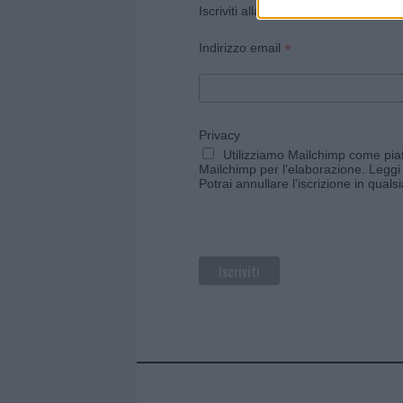
Iscriviti alla newsletter di Gallura O
*
Indirizzo email
Privacy
Utilizziamo Mailchimp come piatt
Mailchimp per l'elaborazione.
Leggi 
Potrai annullare l'iscrizione in qual