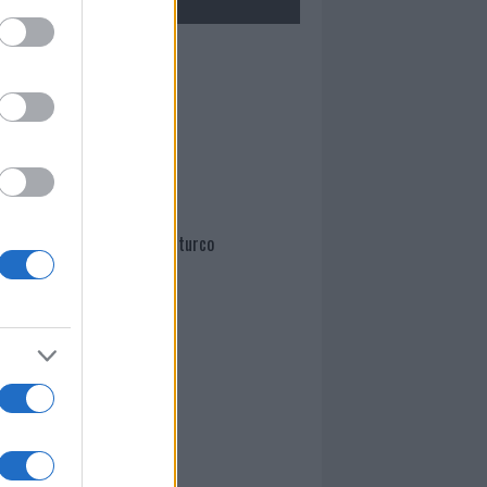
Mario Malu
Paolo Pinna
Martina Agostina Diturco
I nostri cari
I nostri cari