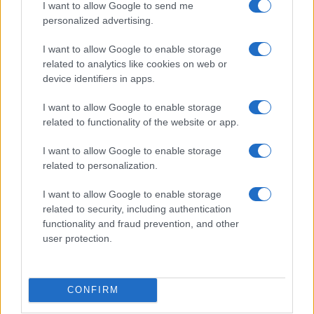
I want to allow Google to send me
personalized advertising.
Migliori agenzie per l’Attestazione SOA in Italia:
lista delle 4 realtà più efficienti nella g…
I want to allow Google to enable storage
related to analytics like cookies on web or
device identifiers in apps.
“Sul filo del discorso”: sold out ad Olbia per il
I want to allow Google to enable storage
reading su Atzeni
related to functionality of the website or app.
La Maddalena, festa per i 30 anni del Diving
I want to allow Google to enable storage
related to personalization.
center di Tegge
I want to allow Google to enable storage
related to security, including authentication
Esce di strada con l’auto ad Arzachena: ferito il
functionality and fraud prevention, and other
conducente
user protection.
Turiste si perdono a Tavolara: salvate dai vigili
del fuoco
CONFIRM