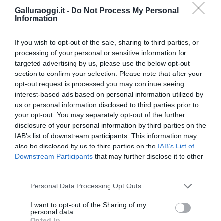
con sterili posizioni figlie del pregiudizio, ma
Galluraoggi.it -
Do Not Process My Personal
di una classe politica matura e capace di
Information
affrontare i problemi della Sardegna con senso
di responsabilità e visione del futuro.
If you wish to opt-out of the sale, sharing to third parties, or
processing of your personal or sensitive information for
targeted advertising by us, please use the below opt-out
Vuoi rimuovere le pubblicità nazionali?
section to confirm your selection. Please note that after your
opt-out request is processed you may continue seeing
Puoi abbonarti a
soli € 1,10 al mese
interest-based ads based on personal information utilized by
us or personal information disclosed to third parties prior to
cliccando
qui
your opt-out. You may separately opt-out of the further
disclosure of your personal information by third parties on the
Sei già abbonato?
IAB’s list of downstream participants. This information may
also be disclosed by us to third parties on the
IAB’s List of
Downstream Participants
that may further disclose it to other
Puoi effettuare l'accesso andando nella
third parties.
sezione
Login
dal menù del sito o
cliccando
qui
Please note that this website/app uses one or more Google
Personal Data Processing Opt Outs
services and may gather and store information including but
not limited to your visit or usage behaviour. You may click to
I want to opt-out of the Sharing of my
personal data.
grant or deny consent to Google and its third-party tags to
Opted In