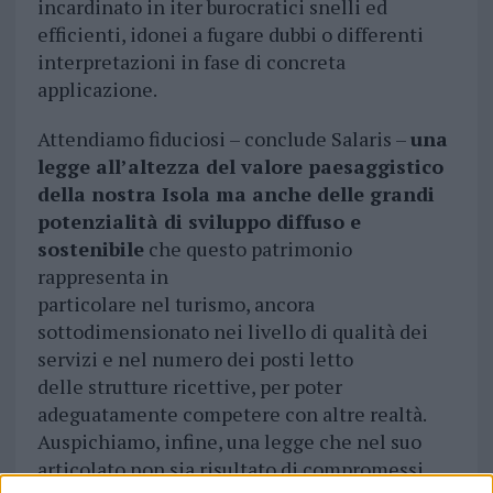
incardinato in iter burocratici snelli ed
efficienti, idonei a fugare dubbi o differenti
interpretazioni in fase di concreta
applicazione.
Attendiamo fiduciosi – conclude Salaris –
una
legge all’altezza del valore paesaggistico
della nostra Isola ma
anche delle grandi
potenzialità di sviluppo diffuso e
sostenibile
che questo patrimonio
rappresenta in
particolare nel turismo, ancora
sottodimensionato nei livello di qualità dei
servizi e nel numero dei posti letto
delle strutture ricettive, per poter
adeguatamente competere con altre realtà.
Auspichiamo, infine, una legge che nel suo
articolato non sia risultato di compromessi