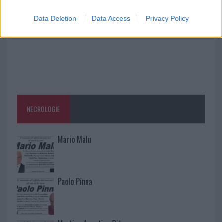
Data Deletion
Data Access
Privacy Policy
NECROLOGIE
Mario Malu
Paolo Pinna