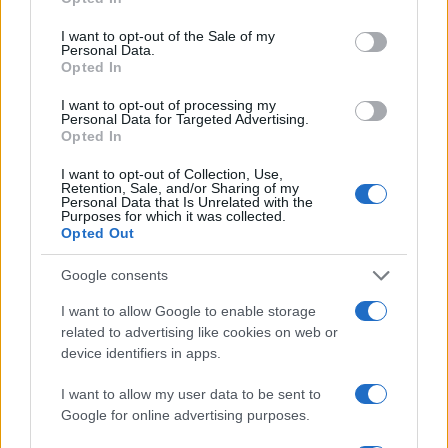
TEMI:
Confapi Gallura
Gino Salaris
use your data for below specified purposes in below Google
consent section.
I want to opt-out of the Sale of my
Condividi l'articolo
Personal Data.
Opted In
F
T
Pi
W
S
I want to opt-out of processing my
a
w
n
h
h
Personal Data for Targeted Advertising.
Opted In
ce
it
te
at
a
Articolo precedente
b
te
re
s
re
I want to opt-out of Collection, Use,
Prossimo articolo
Retention, Sale, and/or Sharing of my
Personal Data that Is Unrelated with the
o
r
st
A
Purposes for which it was collected.
Opted Out
o
p
NOTIZIE RECENTI
k
p
Google consents
I want to allow Google to enable storage
È morto Francesco Guccini, il maestro che
related to advertising like cookies on web or
rifiuto la Costa Smeralda
device identifiers in apps.
I want to allow my user data to be sent to
Nuovo sportello rifiuti a Palau, una svolta per gli
Google for online advertising purposes.
utenti