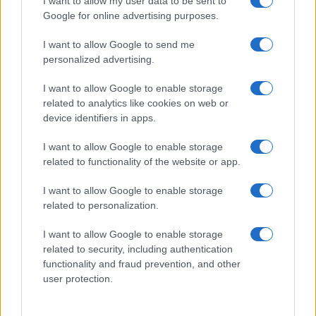
I want to allow my user data to be sent to
Google for online advertising purposes.
A fuoco un deposito con bombole, intervento dei
I want to allow Google to send me
vigili del fuoco a Rudalza
personalized advertising.
I want to allow Google to enable storage
related to analytics like cookies on web or
device identifiers in apps.
I want to allow Google to enable storage
related to functionality of the website or app.
I want to allow Google to enable storage
related to personalization.
NECROLOGIE
I want to allow Google to enable storage
related to security, including authentication
functionality and fraud prevention, and other
Mario Malu
user protection.