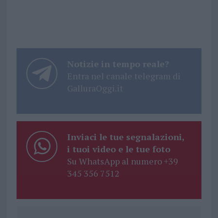
Notizie in tempo reale?
Entra nel canale telegram di
GalluraOggi.it
Inviaci le tue segnalazioni,
i tuoi video e le tue foto
Su WhatsApp al numero +39
345 356 7512