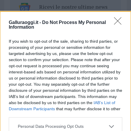
Ricevi le nostre ultime news
da
Google News
Galluraoggi.it -
Do Not Process My Personal
Information
If you wish to opt-out of the sale, sharing to third parties, or
Condividi l'articolo
processing of your personal or sensitive information for
targeted advertising by us, please use the below opt-out
F
T
Pi
W
S
section to confirm your selection. Please note that after your
a
w
n
h
h
opt-out request is processed you may continue seeing
interest-based ads based on personal information utilized by
ce
it
te
at
a
Articolo precedente
us or personal information disclosed to third parties prior to
b
te
re
s
re
your opt-out. You may separately opt-out of the further
Prossimo articolo
disclosure of your personal information by third parties on the
o
r
st
A
IAB’s list of downstream participants. This information may
o
p
also be disclosed by us to third parties on the
IAB’s List of
Downstream Participants
that may further disclose it to other
NOTIZIE RECENTI
k
p
third parties.
Please note that this website/app uses one or more Google
Sangue, musica e solidarietà con Avis Olbia al
Personal Data Processing Opt Outs