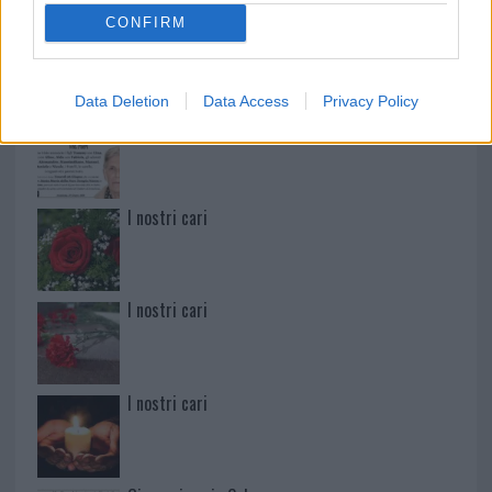
CONFIRM
Paolo Pinna
Data Deletion
Data Access
Privacy Policy
Martina Agostina Diturco
I nostri cari
I nostri cari
I nostri cari