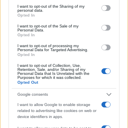
services and may gather and store information including but
Delta Center
not limited to your visit or usage behaviour. You may click to
I want to opt-out of the Sharing of my
personal data.
grant or deny consent to Google and its third-party tags to
Opted In
use your data for below specified purposes in below Google
Meteo Olbia 9 agosto, temperature in calo
consent section.
I want to opt-out of the Sale of my
Personal Data.
Opted In
Salmo finisce in ospedale a Catania, ma il tour
I want to opt-out of processing my
Personal Data for Targeted Advertising.
va avanti: “Sicilia, ci sono”
Opted In
I want to opt-out of Collection, Use,
Jovanotti, Gabry Ponte e Alfa: Olbia ombelico del
Retention, Sale, and/or Sharing of my
Personal Data that Is Unrelated with the
mondo per una notte
Purposes for which it was collected.
Opted Out
Giorgia Meloni a La Maddalena, la vicesindaco:
Google consents
“Orgoglio e discrezione per visita privata̶…
I want to allow Google to enable storage
related to advertising like cookies on web or
device identifiers in apps.
Incendio nella notte a Olbia, a fuoco due furgoni