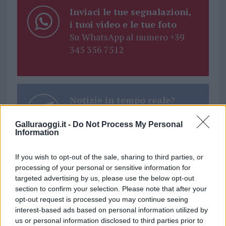
Inviaci le tue segnalazioni,
i tuoi video e le tue foto
Su WhatsApp al numero +39
345 356 7512
Notizie in tempo reale?
Entra nel canale telegram di
GalluraOggi.it
Galluraoggi.it -
Do Not Process My Personal
Information
If you wish to opt-out of the sale, sharing to third parties, or
processing of your personal or sensitive information for
targeted advertising by us, please use the below opt-out
Ricevi le nostre ultime news
section to confirm your selection. Please note that after your
opt-out request is processed you may continue seeing
da
Google News
interest-based ads based on personal information utilized by
us or personal information disclosed to third parties prior to