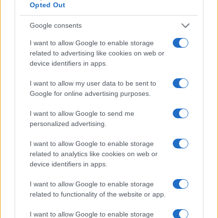
Opted Out
Rapina a Porto Rotondo, due uomini fermati dai
Google consents
carabinieri
I want to allow Google to enable storage
related to advertising like cookies on web or
device identifiers in apps.
Auto prende fuoco sulla strada statale 125 a
Olbia, cosa è successo
I want to allow my user data to be sent to
Google for online advertising purposes.
Incidente sulla 125 a Olbia, due auto coinvolte:
I want to allow Google to send me
danni ingenti
personalized advertising.
I want to allow Google to enable storage
Auto finisce contro un muretto, un ferito ad
related to analytics like cookies on web or
Arzachena
device identifiers in apps.
I want to allow Google to enable storage
Incidente a Baia Sardinia, scontro tra auto e
related to functionality of the website or app.
moto: un ferito
I want to allow Google to enable storage