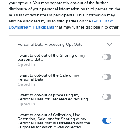
your opt-out. You may separately opt-out of the further
disclosure of your personal information by third parties on the
Condividi l'articolo
IAB’s list of downstream participants. This information may
also be disclosed by us to third parties on the
IAB’s List of
F
T
Pi
W
S
Downstream Participants
that may further disclose it to other
a
w
n
h
h
third parties.
ce
it
te
at
a
Please note that this website/app uses one or more Google
Personal Data Processing Opt Outs
Articolo precedente
services and may gather and store information including but
b
te
re
s
re
Prossimo articolo
not limited to your visit or usage behaviour. You may click to
I want to opt-out of the Sharing of my
personal data.
o
r
st
A
grant or deny consent to Google and its third-party tags to
Opted In
use your data for below specified purposes in below Google
o
p
consent section.
I want to opt-out of the Sale of my
NOTIZIE RECENTI
k
p
Personal Data.
Opted In
Salvini al concerto per De Andrè, la nipote: “Mio
I want to opt-out of processing my
Personal Data for Targeted Advertising.
nonno gli avrebbe chiesto che cazzo ci faceva”
Opted In
I want to opt-out of Collection, Use,
Stop ai cantieri privati a Olbia, nuove regole
Retention, Sale, and/or Sharing of my
Personal Data that Is Unrelated with the
anche a San Pantaleo
Purposes for which it was collected.