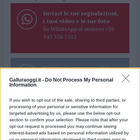
Inviaci le tue segnalazioni,
i tuoi video e le tue foto
Su WhatsApp al numero +39
345 356 7512
Notizie in tempo reale?
Entra nel canale telegram di
Galluraoggi.it -
Do Not Process My Personal
GalluraOggi.it
Information
If you wish to opt-out of the sale, sharing to third parties, or
processing of your personal or sensitive information for
targeted advertising by us, please use the below opt-out
Ricevi le nostre ultime news
section to confirm your selection. Please note that after your
opt-out request is processed you may continue seeing
interest-based ads based on personal information utilized by
da
Google News
us or personal information disclosed to third parties prior to