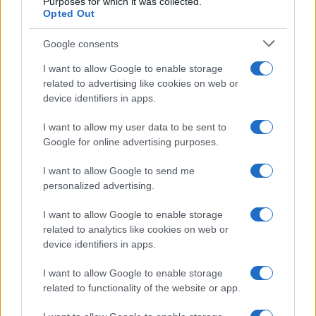
Purposes for which it was collected.
danni ingenti
Opted Out
Google consents
Auto finisce contro un muretto, un ferito ad
Arzachena
I want to allow Google to enable storage
related to advertising like cookies on web or
device identifiers in apps.
Incidente a Baia Sardinia, scontro tra auto e
moto: un ferito
I want to allow my user data to be sent to
Google for online advertising purposes.
Olbia, le previsioni meteo per lunedì 10 agosto
I want to allow Google to send me
2026
personalized advertising.
I want to allow Google to enable storage
Le ultime offerte di lavoro a Olbia e in Gallura
related to analytics like cookies on web or
device identifiers in apps.
I want to allow Google to enable storage
Cumuli di rifiuti a Santa Teresa Gallura, la
related to functionality of the website or app.
segnalazione dei residenti