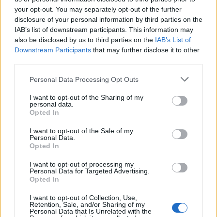
your opt-out. You may separately opt-out of the further
disclosure of your personal information by third parties on the
IAB’s list of downstream participants. This information may
Condividi l'articolo
also be disclosed by us to third parties on the
IAB’s List of
F
T
Pi
W
S
Downstream Participants
that may further disclose it to other
third parties.
a
w
n
h
h
Please note that this website/app uses one or more Google
ce
it
te
at
a
Personal Data Processing Opt Outs
Articolo precedente
services and may gather and store information including but
b
te
re
s
re
Prossimo articolo
not limited to your visit or usage behaviour. You may click to
I want to opt-out of the Sharing of my
personal data.
grant or deny consent to Google and its third-party tags to
o
r
st
A
Opted In
use your data for below specified purposes in below Google
o
p
consent section.
I want to opt-out of the Sale of my
NOTIZIE RECENTI
Personal Data.
k
p
Opted In
I want to opt-out of processing my
Auto prende fuoco sulla strada statale 125 a
Personal Data for Targeted Advertising.
Olbia, cosa è successo
Opted In
I want to opt-out of Collection, Use,
Retention, Sale, and/or Sharing of my
Incidente sulla 125 a Olbia, due auto coinvolte:
Personal Data that Is Unrelated with the