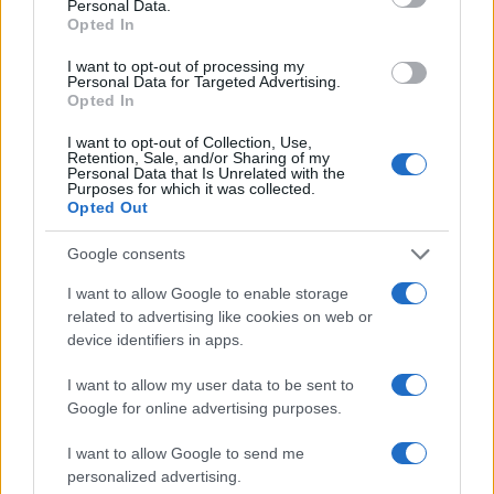
Personal Data.
Vuoi rimuovere le pubblicità nazionali?
Opted In
I want to opt-out of processing my
Puoi abbonarti a
soli € 1,10 al mese
Personal Data for Targeted Advertising.
Opted In
cliccando
qui
I want to opt-out of Collection, Use,
Retention, Sale, and/or Sharing of my
Sei già abbonato?
Personal Data that Is Unrelated with the
Purposes for which it was collected.
Opted Out
Puoi effettuare l'accesso andando nella
sezione
Login
dal menù del sito o
Google consents
cliccando
qui
I want to allow Google to enable storage
related to advertising like cookies on web or
device identifiers in apps.
TEMI:
Christian Solinas
Regione Sardegna
I want to allow my user data to be sent to
Google for online advertising purposes.
Notizie in tempo reale?
Entra nel canale telegram di
I want to allow Google to send me
GalluraOggi.it
personalized advertising.