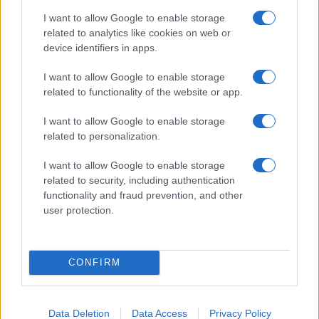
I want to allow Google to enable storage
related to analytics like cookies on web or
device identifiers in apps.
Inviaci le tue segnalazioni,
i tuoi video e le tue foto
I want to allow Google to enable storage
Su WhatsApp al numero +39
related to functionality of the website or app.
345 356 7512
I want to allow Google to enable storage
related to personalization.
I want to allow Google to enable storage
related to security, including authentication
Ricevi le nostre ultime news
functionality and fraud prevention, and other
user protection.
da
Google News
CONFIRM
Condividi l'articolo
F
T
Pi
W
S
Data Deletion
Data Access
Privacy Policy