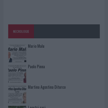
NECROLOGIE
Mario Malu
Paolo Pinna
Martina Agostina Diturco
I nostri cari