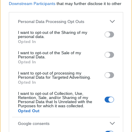
Downstream Participants
that may further disclose it to other
third parties.
Meteo Olbia 7 agosto, sole e caldo tornano
Please note that this website/app uses one or more Google
Personal Data Processing Opt Outs
protagonisti
services and may gather and store information including but
not limited to your visit or usage behaviour. You may click to
I want to opt-out of the Sharing of my
personal data.
grant or deny consent to Google and its third-party tags to
Test tunnel Olbia: rampe chiuse ancora fino a
Opted In
use your data for below specified purposes in below Google
fine agosto
consent section.
I want to opt-out of the Sale of my
Personal Data.
Opted In
Aggius conquista la classifica delle mete più
amate dell’estate 2026
I want to opt-out of processing my
Personal Data for Targeted Advertising.
Opted In
I want to opt-out of Collection, Use,
Retention, Sale, and/or Sharing of my
Personal Data that Is Unrelated with the
Purposes for which it was collected.
Opted Out
Google consents