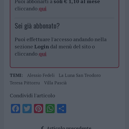
Puoi abbonarti a
soli € 1,10 al mese
cliccando
qui
Sei già abbonato?
Puoi effettuare l'accesso andando nella
sezione
Login
dal menù del sito o
cliccando
qui
TEMI:
Alessio Fedeli
La Luna San Teodoro
Teresa Pittorru
Villa Pascià
Condividi l'articolo
F
T
Pi
W
S
a
w
n
h
h
ce
it
te
at
a
Articolo precedente