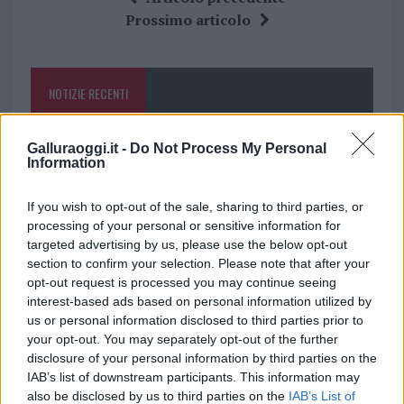
b
te
re
s
re
Prossimo articolo
o
r
st
A
o
p
NOTIZIE RECENTI
k
p
Incendi, a San Pasquale arriva il Campo Base:
Galluraoggi.it -
Do Not Process My Personal
Information
l’inaugurazione
If you wish to opt-out of the sale, sharing to third parties, or
Andrea Mura conquista Palau: grande
processing of your personal or sensitive information for
targeted advertising by us, please use the below opt-out
partecipazione per il suo racconto
section to confirm your selection. Please note that after your
opt-out request is processed you may continue seeing
Calangianus, allarme sul centro accoglienza
interest-based ads based on personal information utilized by
us or personal information disclosed to third parties prior to
minori, Albieri: “Episodi gravissimi”
your opt-out. You may separately opt-out of the further
disclosure of your personal information by third parties on the
Gallura, finti clienti svuotano le suite: furto da
IAB’s list of downstream participants. This information may
also be disclosed by us to third parties on the
IAB’s List of
50mila nel resort