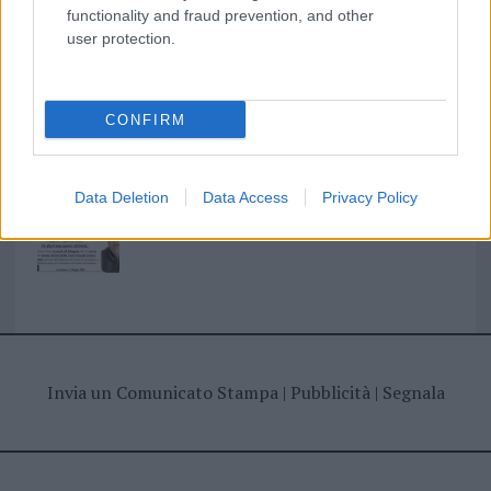
I nostri cari
functionality and fraud prevention, and other
user protection.
I nostri cari
CONFIRM
Giovannimaria Cabras
Data Deletion
Data Access
Privacy Policy
Invia un Comunicato Stampa
|
Pubblicità
|
Segnala