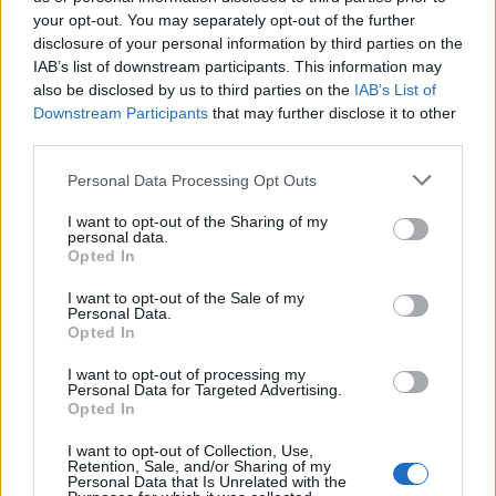
your opt-out. You may separately opt-out of the further
disclosure of your personal information by third parties on the
IAB’s list of downstream participants. This information may
also be disclosed by us to third parties on the
IAB’s List of
Downstream Participants
that may further disclose it to other
third parties.
Please note that this website/app uses one or more Google
Personal Data Processing Opt Outs
services and may gather and store information including but
not limited to your visit or usage behaviour. You may click to
I want to opt-out of the Sharing of my
personal data.
grant or deny consent to Google and its third-party tags to
Opted In
NECROLOGIE
use your data for below specified purposes in below Google
consent section.
I want to opt-out of the Sale of my
Personal Data.
Mario Malu
Opted In
I want to opt-out of processing my
Personal Data for Targeted Advertising.
Opted In
Paolo Pinna
I want to opt-out of Collection, Use,
Retention, Sale, and/or Sharing of my
Personal Data that Is Unrelated with the