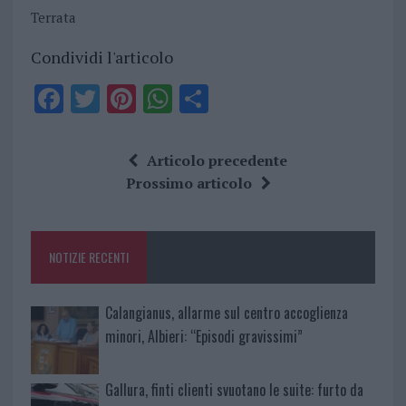
Terrata
Condividi l'articolo
F
T
Pi
W
S
a
w
n
h
h
ce
it
te
at
a
Articolo precedente
b
te
re
s
re
Prossimo articolo
o
r
st
A
o
p
NOTIZIE RECENTI
k
p
Calangianus, allarme sul centro accoglienza
minori, Albieri: “Episodi gravissimi”
Gallura, finti clienti svuotano le suite: furto da