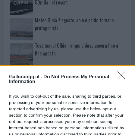
50mila nel resort
Meteo Olbia 7 agosto, sole e caldo tornano
protagonisti
Test tunnel Olbia: rampe chiuse ancora fino a
fine agosto
Aggius conquista la classifica delle mete più
Galluraoggi.it -
Do Not Process My Personal
amate dell’estate 2026
Information
Nuovi posti auto in via La Marmora, parcheggio
If you wish to opt-out of the sale, sharing to third parties, or
processing of your personal or sensitive information for
provvisorio a La Maddalena
targeted advertising by us, please use the below opt-out
section to confirm your selection. Please note that after your
Allarme truffe a Berchidda, falsi incaricati
opt-out request is processed you may continue seeing
interest-based ads based on personal information utilized by
bussano alle porte
us or personal information disclosed to third parties prior to