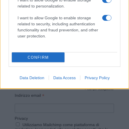
I want to allow Google to enable storage
related to personalization.
I want to allow Google to enable storage
related to security, including authentication
Invia un Comunicato Stampa
|
Pubblicità
|
Segnala
functionality and fraud prevention, and other
user protection.
CONFIRM
Vuoi rimanere sempre aggiornato?
Iscriviti alla newsletter di Gallura Oggi e ricevi le nostre
Data Deletion
Data Access
Privacy Policy
email periodiche contenenti le ultime notizie pubblicate
sul sito web!
*
campo obbligatorio
*
Indirizzo email
Privacy
Utilizziamo Mailchimp come piattaforma di