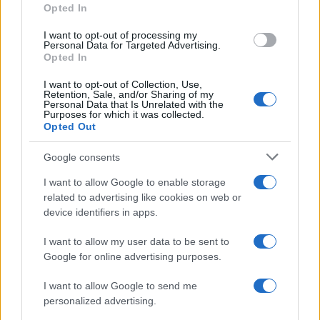
Opted In
I want to opt-out of processing my
Personal Data for Targeted Advertising.
Opted In
NECROLOGIE
I want to opt-out of Collection, Use,
Retention, Sale, and/or Sharing of my
Personal Data that Is Unrelated with the
Purposes for which it was collected.
Mario Malu
Opted Out
Google consents
Paolo Pinna
I want to allow Google to enable storage
related to advertising like cookies on web or
device identifiers in apps.
Martina Agostina Diturco
I want to allow my user data to be sent to
Google for online advertising purposes.
I want to allow Google to send me
personalized advertising.
I nostri cari