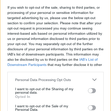
Eventi in Gallura, da Jovanotti alla zuppa
If you wish to opt-out of the sale, sharing to third parties, or
gallurese: gli appuntamenti da non perdere
processing of your personal or sensitive information for
targeted advertising by us, please use the below opt-out
section to confirm your selection. Please note that after your
Lettini e arredi abusivi sulla spiaggia libera,
opt-out request is processed you may continue seeing
sequestri a Olbia e Arzachena
interest-based ads based on personal information utilized by
us or personal information disclosed to third parties prior to
your opt-out. You may separately opt-out of the further
È morto Francesco Guccini, il maestro che si
disclosure of your personal information by third parties on the
tenne lontano dalla Costa Smeralda
IAB’s list of downstream participants. This information may
also be disclosed by us to third parties on the
IAB’s List of
Downstream Participants
that may further disclose it to other
Nuovo sportello rifiuti a Palau, una svolta per gli
third parties.
utenti
Please note that this website/app uses one or more Google
Personal Data Processing Opt Outs
services and may gather and store information including but
not limited to your visit or usage behaviour. You may click to
I want to opt-out of the Sharing of my
personal data.
grant or deny consent to Google and its third-party tags to
Opted In
use your data for below specified purposes in below Google
consent section.
I want to opt-out of the Sale of my
Personal Data.