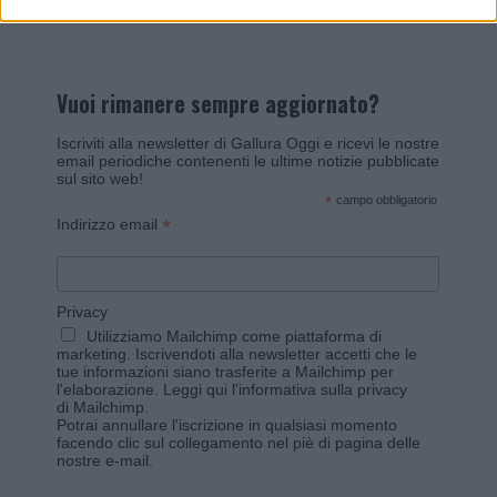
Vuoi rimanere sempre aggiornato?
Iscriviti alla newsletter di Gallura Oggi e ricevi le nostre
email periodiche contenenti le ultime notizie pubblicate
sul sito web!
*
campo obbligatorio
*
Indirizzo email
Privacy
Utilizziamo Mailchimp come piattaforma di
marketing. Iscrivendoti alla newsletter accetti che le
tue informazioni siano trasferite a Mailchimp per
l'elaborazione.
Leggi qui l'informativa sulla privacy
di Mailchimp
.
Potrai annullare l'iscrizione in qualsiasi momento
facendo clic sul collegamento nel piè di pagina delle
nostre e-mail.