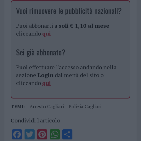
Vuoi rimuovere le pubblicità nazionali?
Puoi abbonarti a
soli € 1,10 al mese
cliccando
qui
Sei già abbonato?
Puoi effettuare l'accesso andando nella
sezione
Login
dal menù del sito o
cliccando
qui
TEMI:
Arresto Cagliari
Polizia Cagliari
Condividi l'articolo
F
T
Pi
W
S